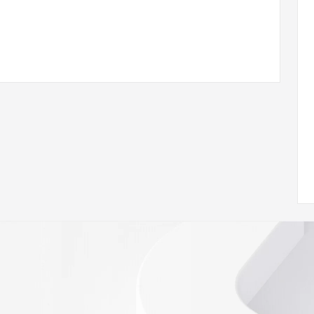
ann.org/wicf
82Z <<<
s://icann.org/epp
ed
rmational
Registry is
tes