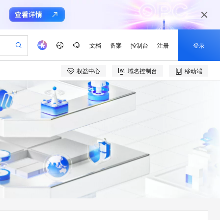
文档
备案
控制台
注册
登录
权益中心
域名控制台
移动端
验
作计划
器
AI 活动
专业服务
服务伙伴合作计划
开发者社区
加入我们
产品动态
服务平台百炼
阿里云 OPC 创新助力计划
一站式生成采购清单，支持单品或批量购买
可编辑精美 PPT 文稿
S产品伙伴计划（繁花）
峰会
CS
造的大模型服务与应用开发平台
Agency Agents：拥有专属领域专家
AI 生产力先锋
Al MaaS 服务伙伴赋能合作
域名
博文
Careers
至高可申请百万元
Qwen3.8-Max 模型上线
 轻松生成专业的 PPT
开启高性价比 AI 编程新体验
弹性可伸缩的云计算服务
先锋实践拓展 AI 生产力的边界
多领域专家智能体,一键组建 AI 虚拟交付团队
Token 补贴，五大权
计划
海大会
伙伴信用分合作计划
商标
问答
社会招聘
益加速 OPC 成功
帕鲁游戏服务器
SS
HappyHorse 打造一站式影视创作平台
飞天发布时刻
HOT
Open Search 向量检索版支
划
备案
电子书
校园招聘
联机服务器，轻松开启游戏
视频创作，一键激活电商全链路生产力
稳定、安全、高性价比、高性能的云存储服务
所见，即是所愿
持视频检索 Pipeline 功能
可视化编排打通从文字构思到成片全链路闭环
更多支持
划
公司注册
镜像站
视频生成
语音识别与合成
 智能体与工作流应用
漫剧工坊：一站式动画创作平台
AI 实训营
应用身份服务 (IDaaS)
合作伙伴培训与认证
划
上云迁移
站生成，高效打造优质广告素材
全接入的云上超级电脑
通过阿里云百炼高效搭建AI应用,助力高效开发
快速生产连贯的高质量长漫剧
从基础到进阶，Agent 创客手把手教你
OpenClaw 管理能力上线
e-1.1-T2V
Qwen3-TTS-Flash
lScope
我要反馈
查询合作伙伴
畅细腻的高质量视频
离线语音合成大模型，多语言方言自适应，低延迟高稳定
n Alibaba Cloud ISV 合作
代维服务
建企业门户网站
10 分钟搭建微信、支付宝小程序
MaxCompute MaxFrame 提
创新加速
ope
登录合作伙伴管理后台
我要建议
站，无忧落地极速上线
以可视化方式快速构建移动和 PC 门户网站
国内短信简单易用，安全可靠，秒级触达，全球覆盖200+国家和地区。
高效部署网站，快速应用到小程序
供自动弹性内存功能
e-1.1-I2V
Cosyvoice-V3-Flash