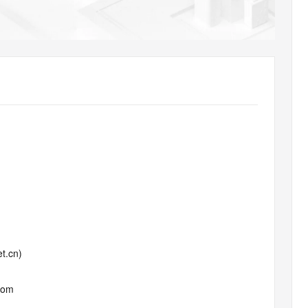
AI 应用
10分钟微调：让0.6B模型媲美235B模
多模态数据信
型
依托云原生高可用架构,实现Dify私有化部署
用1%尺寸在特定领域达到大模型90%以上效果
一个 AI 助手
超强辅助，Bol
即刻拥有 DeepSeek-R1 满血版
在企业官网、通讯软件中为客户提供 AI 客服
多种方案随心选，轻松解锁专属 DeepSeek
t.cn)
com