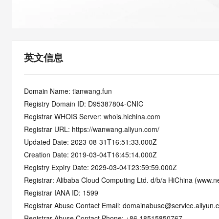
快速部署 Dify，高效搭建 
迁移与运维管理
10 分钟在聊天系统中增加
专有云
英文信息
Domain Name: tianwang.fun
Registry Domain ID: D95387804-CNIC
Registrar WHOIS Server: whois.hichina.com
Registrar URL: https://wanwang.aliyun.com/
Updated Date: 2023-08-31T16:51:33.000Z
Creation Date: 2019-03-04T16:45:14.000Z
Registry Expiry Date: 2029-03-04T23:59:59.000Z
Registrar: Alibaba Cloud Computing Ltd. d/b/a HiChina (www.ne
Registrar IANA ID: 1599
Registrar Abuse Contact Email: domainabuse@service.aliyun.
Registrar Abuse Contact Phone: +86.18515850767