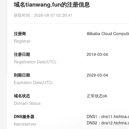
存储
天池大赛
能看、能想、能动手的多模
域名tianwang.fun的注册信息
云解析DNS
解决方案免费试用 新老
电子合同
最高领取价值200元试用
安全
网络与CDN
AI 算法大赛
Qwen3-VL-Plus
获取时间
：
2026-08-07 02:28:41
畅捷通
大数据开发治理平台 Data
AI 产品 免费试用
网络
安全
云开发大赛
Tableau 订阅
1亿+ 大模型 tokens 和 
注册商
Alibaba Cloud Computin
可观测
入门学习赛
中间件
AI空中课堂在线直播课
云防火墙
140+云产品 免费试用
Registrar
大模型服务
上云与迁云
云原生的云上边界网络安全
产品新客免费试用，最长1
数据库
生态解决方案
注册日期
2019-03-04
千问AI平台-Token Plan
企业出海
大模型ACA认证体验
大数据计算
Registration Date(UTC)
助力企业全员 AI 认知与能
行业生态解决方案
政企业务
媒体服务
千问AI平台-模型体验
到期日期
2029-03-04
开发者生态解决方案
在线体验全尺寸、多种模态
Expiration Date(UTC)
企业服务与云通信
AI 开发和 AI 应用解决
Happy 系列大模型
域名与网站
域名状态
正常状态
ok
Domain Status
终端用户计算
DNS服务器
DNS
1
：
dns11.hichina
Serverless
大模型解决方案
DNS
2
：
dns12.hichina
Nameserver
开发工具