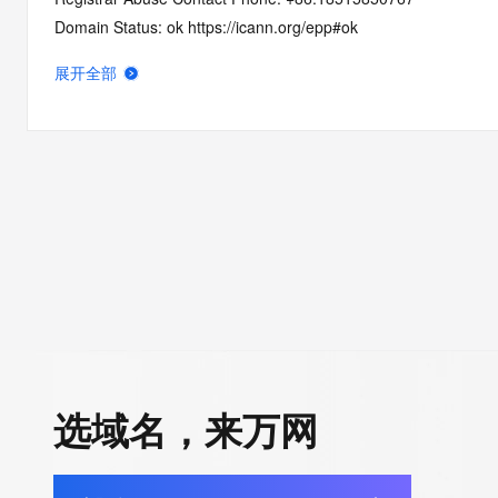
Domain Status: ok https://icann.org/epp#ok
Name Server: dns11.hichina.com
展开全部
Name Server: dns12.hichina.com
DNSSEC: unsigned
URL of the ICANN RDDS Inaccuracy Complaint Form: https://ic
>>> Last update of WHOIS database: 2026-07-22T04:00:41.2
For more information on domain status codes, please visit http
The WHOIS information provided in this page has been redact
in compliance with ICANN's Temporary Specification for gTLD
Registration Data.
选域名，来万网
The data in this record is provided by Tucows Registry for info
purposes only, and it does not guarantee its accuracy. Tucows 
authoritative for whois information in top-level domains it opera