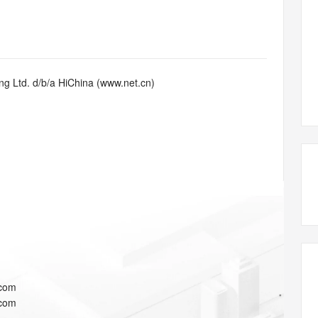
态智能体模型
旗舰 MoE 大模型，百万上下文与顶尖推理能力
图生视频，流
同享
万小智 AI 建站低至 15元/月
Qoder CN
AI 短剧/漫剧
云原生数据库 
快递物流查询
WordPress
成为服务伙
高校合作
点，立即开启云上创新
覆盖公网/内网、递归/权威、移动APP等全场景解析服务
送.CN域名，送备案服务码
基于千问大模型等，支持代码智能生成、研发智能问答
AI助力短剧
GLM-5.2
Wan2.7-T
Ubuntu
服务生态伙伴
视觉 Coding、空间感知、多模态思考等全面升级
1M上下文，专为长程任务能力而生
云工开物
企业应用
Works
Night Plan 支持 Qwen 3.8-Max
云原生大数据计算服务 MaxCompute
AI 办公
容器服务 Kub
NEW
Red Hat
30+ 款产品免费体验
Data Agent 驱动的一站式 Data+AI 开发治理平台
夜间 5 折，Qwen/Meoo/TokenPlan 客户专享
面向分析的企业级SaaS模式云数据仓库
AI智能应用
提供一站式管
科研合作
g Ltd. d/b/a HiChina (www.net.cn)
ERP
堂（旗舰版）
SUSE
智能客服
AI 应用构建
大模型原生
CRM
防护产品
2个月
自动承接线索
建站小程序
Qoder
大模型服务平台百炼-应用模版
OA 办公系统
HOT
NEW
面向真实软件
个人版上线、团队版降价；千问3.8-Max首发发尝鲜
丰富多元化的应用模版和解决方案
力提升
财税管理
模板建站
万有无界
大模型服务平台百炼-智能体
400电话
定制建站
的模型效果
灵活可视化地构建企业级 Agent
方案
广告营销
模板小程序
秒悟
人工智能平台 PAI
定制小程序
云端极速 AI 
新一代 AI 视频生成模型，深度适配广告营销等场景
AI Native 的算法工程平台，一站式完成建模、训练、推理服务部署
APP 开发
.com
建站系统
.com