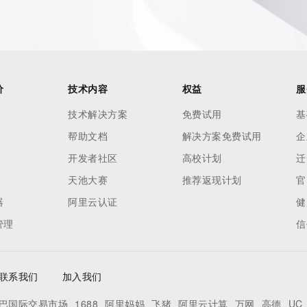
es and
rovided by
this
价
技术内容
权益
服
 lawful
技术解决方案
免费试用
基
ta
帮助文档
解决方案免费试用
企
pporting
开发者社区
高校计划
迁
dvertising
天池大赛
推荐返现计划
官
r
器
阿里云认证
健
processes
管理
信
y
ames or
联系我们
加入我们
y time. By
巴国际交易市场
1688
阿里妈妈
飞猪
阿里云计算
万网
高德
UC