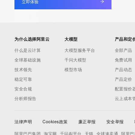
立即体验
under contract with the Internet Corporation for Assigned Nam
Numbers. Whois information from other top-level domains is p
a third-party under license to Tucows Registry.
This service is intended only for query-based access. By using 
为什么选择阿里云
大模型
产品和定
service, you agree that you will use any data presented only for
什么是云计算
大模型服务平台
全部产品
purposes and that, under no circumstances will you use (a) da
全球基础设施
千问大模型
免费试用
acquired for the purpose of allowing, enabling, or otherwise su
the transmission by e-mail, telephone, facsimile or other
技术领先
模型市场
产品动态
communications mechanism of mass  unsolicited, commercial a
稳定可靠
产品定价
or solicitations to entities other than your existing  customers; o
安全合规
配置报价
(b) this service to enable high volume, automated, electronic 
分析师报告
云上成本
that send queries or data to the systems of any Registrar or an
Registry except as reasonably necessary to register domain n
modify existing domain name registrations.
法律声明
Cookies政策
廉正举报
安全举报
Tucows Registry reserves the right to modify these terms at an
阿里巴巴集团
淘宝网
千问AI平台
天猫
全球速卖通
阿里巴