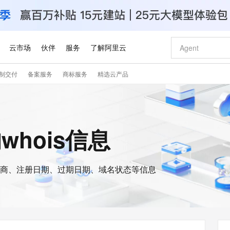
云市场
伙伴
服务
了解阿里云
制交付
备案服务
商标服务
精选云产品
AI 特惠
数据与 API
成为产品伙伴
企业增值服务
最佳实践
价格计算器
AI 场景体
基础软件
产品伙伴合
阿里云认证
市场活动
配置报价
大模型
自助选配和估算价格
步到位
智启 AI 普惠权益
产品生态集成认证中心
企业支持计划
云上春晚
域名与网站
Qwen Audio：打造专属 AI 语音助手
千问官方 MaaS 平台，为开发者和 Agent 而生，新用户赠送 1 亿 + tokens 额度
一句话生成原生
AI Coding
阿里云Maa
2026 阿里云
云服务器 E
为企业打
数据集
Windows
大模型认证
模型
NEW
NEW
格式还原
值低价云产品抢先购
至高享 1亿+免费 tokens，加速 Al 应用落地
提供智能易用的域名与建站服务
Qwen-Audio-3.0-Realtime 端到端实时语音角色扮演
输入一句话想法,
智能编程，一键
安全可靠、
的whois信息
产品生态伙伴
专家技术服务
云上奥运之旅
弹性计算合作
阿里云中企出
手机三要素
宝塔 Linux
全部认证
价格优势
开源旗舰模型
即刻拥有 DeepSeek-V4-Pro
阿里云 OPC 创新助力计划
千问大模型
一键部署幻兽
AI 电商营销
对象存储 O
大模型
产品生态伙伴工作台
企业增值服务台
云栖战略参考
云存储合作计
云栖大会
身份实名认证
CentOS
训练营
推动算力普惠，释放技术红利
最高返9万
真正可用的 1M 上下文,一次完成代码全链路开发
快速构建应用程序和网站，即刻迈出上云第一步
轻松解锁专属 DeepSeek-V4-Pro
至高百万元 Token 补贴，加速一人公司成长
多元化、高性能、安全可靠的大模型服务
一键购买专属
从图文生成到
云上的中国
数据库合作计
活动全景
短信
Docker
图片和
商、注册日期、过期日期、域名状态等信息
自进化智能体
5 分钟轻松部署专属 QwenPaw
Token Plan 模型订阅计划
数字证书管理服务（原SSL证书）
高效搭建 AI
AI 广告创作
无影云电脑
企业成长
NEW
HOT
信息公告
看见新力量
云网络合作计
OCR 文字识别
JAVA
越聪明
证享300元代金券
全托管，含MySQL、PostgreSQL、SQL Server、MariaDB多引擎
Qwen3.8-Max 首发尝鲜，限时加量 10 倍，夜间低至2折
实现全站HTTPS，呈现可信的WEB访问
从聊天伙伴进化为能主动干活的本地数字员工
图文、视频一
随时随地安
Kimi-K3
HappyHors
NEW
魔搭 Mode
loud
服务实践
官网公告
Kimi 最新旗舰模型，长程编程与推理利器
让文字生成流
金融模力时刻
Salesforce O
版
发票查验
全能环境
Claude Code + GStack 打造工程团队
千问办公，限时限量积分加倍
Qoder
低代码高效构
AI 建站
短信服务
型
NEW
作计划
计划
创新中心
魔搭 ModelSc
健康状态
理服务
让AI从“聊天伙伴”进化为能干活的“数字员工”
安装技能 GStack，拥有专属 AI 工程团队
你的AI工作搭子，覆盖日常办公高频场景
面向真实软件的智能体编程平台
0 代码专业建
客户案例
天气预报查询
操作系统
Deepseek-v4-pro
HappyHors
态合作计划