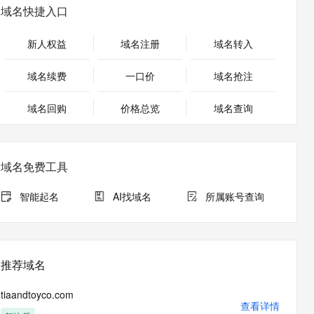
安全
畅自然，细节丰富
高表现力语音合成大模型，语音克隆听感自然
我要投诉
PolarDB
域名快捷入口
上云场景组合购
Milvus 弹性伸缩功能新增节
伴
漫剧创作，剧本、分镜、视频高效生成
100%兼容MySQL、PostgreSQL，兼容Oracle，支持集中和分布式
覆盖90%+业务场景，专享组合折扣价
点支持范围
2V
VPN
Fun-ASR
新人权益
域名注册
域名转入
文戏情感细腻自然，动作戏激烈拳拳到肉，实现更强表演能力
支持中英文自由切换，具备更强的噪声鲁棒性
ernetes 版 ACK
云聚AI 严选权益
AI 原生数据库服务发布
SSL 证书
，一键激活高效办公新体验
理容器应用的 K8s 服务
精选AI产品，从模型到应用全链提效
Agent 数据网关
域名续费
一口价
域名抢注
堡垒机
AI 用量加速计划
云原生数据库 PolarDB
应用
域名回购
价格总览
防火墙
域名查询
、识别商机，让客服更高效、服务更出色。
新老同享，达量后返
Agentic Database 发布
千问办公
主机安全
NEW
的智能体编程平台
一站式AI生产力平台
域名免费工具
AI 应用及服务市场
伶鹊
企业级人与Agent协作平台，接入和调度多个数字员工
智能客服平台，对话机器人、对话分析、智能外呼
智能起名
AI找域名
所属账号查询
AI 应用
大模型服务平台百炼 - 全妙
大模型
应用创作平台
多模态内容创作工具，已接入 DeepSeek
自然语言处理
推荐域名
数据标注
tiaandtoyco.com
机器学习
查看详情