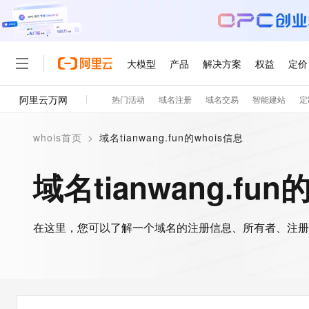
大模型
产品
解决方案
权益
定价
阿里云万网
热门活动
域名注册
域名交易
智能建站
定
大模型
产品
解决方案
权益
定价
云市场
伙伴
服务
了解阿里云
精选产品
精选解决方案
普惠上云
产品定价
精选商城
成为销售伙伴
售前咨询
为什么选择阿里云
千问AI平台
whois首页
>
域名tianwang.fun的whois信息
了解云产品的定价详情
大模型服务平台百炼
睿译宝，AI翻译排版一
普惠上云 官方力荐
分销伙伴
在线服务
网站建设
什么是云计算
大
大模型服务与应用平台
上传文档即自动完成翻译和
云服务器38元/年起，超
域名tianwang.fun
咨询伙伴
多端小程序
技术领先
云上成本管理
售后服务
轻量应用服务器
GLM-5.2：长任务时代
官方推荐返现计划
大模型
精选产品
精选解决方案
Salesforce 国际版订阅
稳定可靠
管理和优化成本
推荐新用户得奖励，单订单
销售伙伴合作计划
自助服务
友盟天域
安全合规
人工智能与机器学习
AI
文本生成
在这里，您可以了解一个域名的注册信息、所有者、注册
云数据库 RDS
Hermes Agent，打造
云工开物
无影生态合作计划
在线服务
观测云
分析师报告
自主进化，持久记忆，越用
高校专属算力普惠，学生认
计算
互联网应用开发
Qwen3.8-Max
HOT
Salesforce On Alibaba C
工单服务
智能体时代全能旗舰模型
Tuya 物联网平台阿里云
研究报告与白皮书
人工智能平台 PAI
快速拥有专属 OpenClaw
大模
Consulting Partner 合
大数据
容器
免费试用
短信专区
一站式AI开发、训练和推
蓝凌 OA
Qwen3.7-Plus
AI 大模型销售与服务生
现代化应用