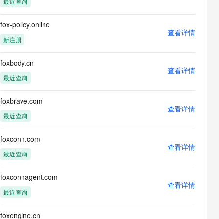
最近查询
息提取
与 AI 智能体进行实时音视频通话
从文本、图片、视频中提取结构化的属性信息
构建支持视频理解的 AI 音视频实时通话应用
fox-policy.online
查看详情
t.diy 一步搞定创意建站
构建大模型应用的安全防护体系
新注册
通过自然语言交互简化开发流程,全栈开发支持
通过阿里云安全产品对 AI 应用进行安全防护
foxbody.cn
查看详情
最近查询
foxbrave.com
查看详情
最近查询
foxconn.com
查看详情
最近查询
foxconnagent.com
查看详情
最近查询
foxengine.cn