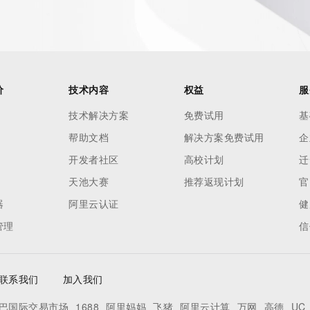
ied domain name.
价
技术内容
权益
服
技术解决方案
免费试用
基
帮助文档
解决方案免费试用
企
开发者社区
高校计划
迁
天池大赛
推荐返现计划
官
器
阿里云认证
健
管理
信
联系我们
加入我们
巴国际交易市场
1688
阿里妈妈
飞猪
阿里云计算
万网
高德
UC