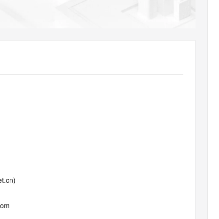
AI 应用
10分钟微调：让0.6B模型媲美235B模
多模态数据信
型
依托云原生高可用架构,实现Dify私有化部署
用1%尺寸在特定领域达到大模型90%以上效果
一个 AI 助手
超强辅助，Bol
即刻拥有 DeepSeek-R1 满血版
在企业官网、通讯软件中为客户提供 AI 客服
多种方案随心选，轻松解锁专属 DeepSeek
t.cn)
com