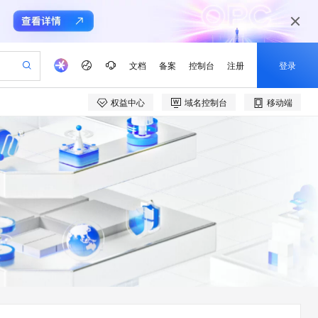
文档
备案
控制台
注册
登录
权益中心
域名控制台
移动端
验
作计划
器
AI 活动
专业服务
服务伙伴合作计划
开发者社区
加入我们
产品动态
服务平台百炼
阿里云 OPC 创新助力计划
一站式生成采购清单，支持单品或批量购买
io：打造专属 AI 语音助手
S产品伙伴计划（繁花）
峰会
CS
造的大模型服务与应用开发平台
一句话生成原生可编辑精美 PPT 文稿
AI 生产力先锋
Al MaaS 服务伙伴赋能合作
域名
博文
Careers
至高可申请百万元
Qwen3.8-Max 模型上线
开启高性价比 AI 编程新体验
弹性可伸缩的云计算服务
Qwen-Audio-3.0-Realtime 端到端实时语音角色扮演
输入一句话想法, 轻松生成专业的 PPT
先锋实践拓展 AI 生产力的边界
Token 补贴，五大权
计划
海大会
伙伴信用分合作计划
商标
问答
社会招聘
益加速 OPC 成功
eek-V4-Pro
SS
一键部署幻兽帕鲁游戏服务器
飞天发布时刻
HOT
Open Search 向量检索版支
划
备案
电子书
校园招聘
pSeek-V4-Pro
视频创作，一键激活电商全链路生产力
稳定、安全、高性价比、高性能的云存储服务
一键购买专属联机服务器，轻松开启游戏
所见，即是所愿
持视频检索 Pipeline 功能
更多支持
划
公司注册
镜像站
视频生成
语音识别与合成
专属 QwenPaw
漫剧工坊：一站式动画创作平台
AI 实训营
HOT
应用身份服务 (IDaaS)
合作伙伴培训与认证
划
上云迁移
站生成，高效打造优质广告素材
全接入的云上超级电脑
从聊天伙伴进化为能主动干活的本地数字员工
快速生产连贯的高质量长漫剧
从基础到进阶，Agent 创客手把手教你
OpenClaw 管理能力上线
e-1.1-T2V
Qwen3-TTS-Flash
lScope
我要反馈
查询合作伙伴
畅细腻的高质量视频
离线语音合成大模型，多语言方言自适应，低延迟高稳定
n Alibaba Cloud ISV 合作
代维服务
建企业门户网站
10 分钟搭建微信、支付宝小程序
MaxCompute MaxFrame 提
创新加速
ope
登录合作伙伴管理后台
我要建议
站，无忧落地极速上线
以可视化方式快速构建移动和 PC 门户网站
国内短信简单易用，安全可靠，秒级触达，全球覆盖200+国家和地区。
高效部署网站，快速应用到小程序
供自动弹性内存功能
e-1.1-I2V
Cosyvoice-V3-Flash