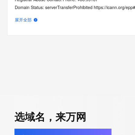
Domain Status: serverTransferProhibited https://icann.org/epp
Domain Status: addPeriod https://icann.org/epp#addPeriod
展开全部
Registry Registrant ID: REDACTED FOR PRIVACY
Registrant Name: REDACTED FOR PRIVACY
Registrant Organization:
Registrant Street: REDACTED FOR PRIVACY
Registrant Street: REDACTED FOR PRIVACY
Registrant Street: REDACTED FOR PRIVACY
Registrant City: REDACTED FOR PRIVACY
Registrant State/Province: gui zhou
Registrant Postal Code: REDACTED FOR PRIVACY
Registrant Country: CN
Registrant Phone: REDACTED FOR PRIVACY
Registrant Phone Ext: REDACTED FOR PRIVACY
选域名，来万网
Registrant Fax: REDACTED FOR PRIVACY
Registrant Fax Ext: REDACTED FOR PRIVACY
Registrant Email: Please query the RDDS service of the Registrar