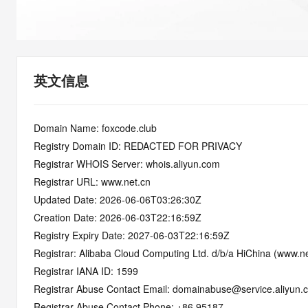
快速部署 Dify，高效搭建 
迁移与运维管理
10 分钟在聊天系统中增加
专有云
英文信息
Domain Name: foxcode.club
Registry Domain ID: REDACTED FOR PRIVACY
Registrar WHOIS Server: whois.aliyun.com
Registrar URL: www.net.cn
Updated Date: 2026-06-06T03:26:30Z
Creation Date: 2026-06-03T22:16:59Z
Registry Expiry Date: 2027-06-03T22:16:59Z
Registrar: Alibaba Cloud Computing Ltd. d/b/a HiChina (www.ne
Registrar IANA ID: 1599
Registrar Abuse Contact Email: domainabuse@service.aliyun.
Registrar Abuse Contact Phone: +86.95187