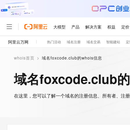
大模型
产品
解决方案
权益
定价
阿里云万网
热门活动
域名注册
域名交易
智能建站
定
大模型
产品
解决方案
权益
定价
云市场
伙伴
服务
了解阿里云
精选产品
精选解决方案
普惠上云
产品定价
精选商城
成为销售伙伴
售前咨询
为什么选择阿里云
千问AI平台
whois首页
>
域名foxcode.club的whois信息
了解云产品的定价详情
大模型服务平台百炼
千问办公，解锁你的工作
普惠上云 官方力荐
分销伙伴
在线服务
网站建设
什么是云计算
大
大模型服务与应用平台
企业级Agent产品，直接
云服务器38元/年起，超
域名foxcode.club
咨询伙伴
多端小程序
技术领先
云上成本管理
售后服务
轻量应用服务器
Agency Agents：拥
官方推荐返现计划
大模型
精选产品
精选解决方案
Salesforce 国际版订阅
稳定可靠
管理和优化成本
推荐新用户得奖励，单订单
销售伙伴合作计划
自助服务
友盟天域
安全合规
人工智能与机器学习
AI
文本生成
在这里，您可以了解一个域名的注册信息、所有者、注册
云数据库 RDS
HappyHorse 打造一
云工开物
无影生态合作计划
在线服务
观测云
分析师报告
高校专属算力普惠，学生认
计算
互联网应用开发
Qwen3.8-Max
HOT
Salesforce On Alibaba C
工单服务
智能体时代全能旗舰模型
Tuya 物联网平台阿里云
研究报告与白皮书
人工智能平台 PAI
快速拥有专属 OpenClaw
大模
Consulting Partner 合
大数据
容器
免费试用
短信专区
一站式AI开发、训练和推
蓝凌 OA
Qwen3.7-Plus
AI 大模型销售与服务生
现代化应用