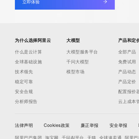
立即体验
to contact the Registrant, Admin, or Tech contact of the quer
Registry Admin ID:
Admin Name:
Admin Organization:
Admin Street:
为什么选择阿里云
大模型
产品和定
Admin Street:
什么是云计算
大模型服务平台
全部产品
Admin Street:
全球基础设施
千问大模型
免费试用
Admin City:
Admin State/Province:
技术领先
模型市场
产品动态
Admin Postal Code:
稳定可靠
产品定价
Admin Country:
安全合规
配置报价
Admin Phone:
分析师报告
云上成本
Admin Phone Ext:
Admin Fax:
Admin Fax Ext:
法律声明
Cookies政策
廉正举报
安全举报
Admin Email:
Registry Tech ID:
阿里巴巴集团
淘宝网
千问AI平台
天猫
全球速卖通
阿里巴