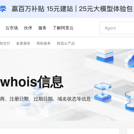
云市场
伙伴
服务
了解阿里云
制交付
备案服务
商标服务
精选云产品
AI 特惠
数据与 API
成为产品伙伴
企业增值服务
最佳实践
价格计算器
AI 场景体
基础软件
产品伙伴合
阿里云认证
市场活动
配置报价
大模型
自助选配和估算价格
新方式
睿译宝，AI翻译排版一步到位
智启 AI 普惠权益
产品生态集成认证中心
企业支持计划
云上春晚
域名与网站
千问官方 MaaS 平台，为开发者和 Agent 而生，新用户赠送 1 亿 + tokens 额度
Qwen Aud
AI Coding
阿里云Maa
2026 阿里云
云服务器 E
为企业打
数据集
Windows
大模型认证
模型
NEW
NEW
交付可用成果
值低价云产品抢先购
上传文档即自动完成翻译和格式还原
至高享 1亿+免费 tokens，加速 Al 应用落地
提供智能易用的域名与建站服务
智能编程，一键
安全可靠、
的whois信息
产品生态伙伴
专家技术服务
云上奥运之旅
弹性计算合作
阿里云中企出
手机三要素
宝塔 Linux
全部认证
价格优势
有专属领域专家
GLM-5.2：长任务时代开源旗舰模型
阿里云 OPC 创新助力计划
千问大模型
即刻拥有 DeepS
AI 电商营销
对象存储 O
大模型
产品生态伙伴工作台
企业增值服务台
云栖战略参考
云存储合作计
云栖大会
身份实名认证
CentOS
训练营
推动算力普惠，释放技术红利
最高返9万
多领域专家智能体,一键组建 AI 虚拟交付团队
快速构建应用程序和网站，即刻迈出上云第一步
至高百万元 Token 补贴，加速一人公司成长
多元化、高性能、安全可靠的大模型服务
真正可用的 1M 上下文,一次完成代码全链路开发
轻松解锁专属 Dee
从图文生成到
云上的中国
数据库合作计
活动全景
短信
Docker
图片和
商、注册日期、过期日期、域名状态等信息
站式影视创作平台
Hermes Agent，打造自进化智能体
Token Plan 模型订阅计划
数字证书管理服务（原SSL证书）
5 分钟轻松部署
AI 广告创作
无影云电脑
企业成长
NEW
信息公告
看见新力量
云网络合作计
OCR 文字识别
JAVA
证享300元代金券
可视化编排打通从文字构思到成片全链路闭环
全托管，含MySQL、PostgreSQL、SQL Server、MariaDB多引擎
自主进化，持久记忆，越用越聪明
Qwen3.8-Max 首发尝鲜，限时加量 10 倍，夜间低至2折
实现全站HTTPS，呈现可信的WEB访问
图文、视频一
随时随地安
Kimi-K3
HappyHors
NEW
魔搭 Mode
loud
服务实践
官网公告
Kimi 最新旗舰模型，长程编程与推理利器
让文字生成流
金融模力时刻
Salesforce O
版
发票查验
全能环境
Claude Code + GStack 打造工程团队
千问办公，限时限量积分加倍
Qoder
低代码高效构
AI 建站
短信服务
型
NEW
作计划
计划
创新中心
魔搭 ModelSc
健康状态
理服务
让AI从“聊天伙伴”进化为能干活的“数字员工”
安装技能 GStack，拥有专属 AI 工程团队
你的AI工作搭子，覆盖日常办公高频场景
面向真实软件的智能体编程平台
0 代码专业建
客户案例
天气预报查询
操作系统
Deepseek-v4-pro
HappyHors
态合作计划