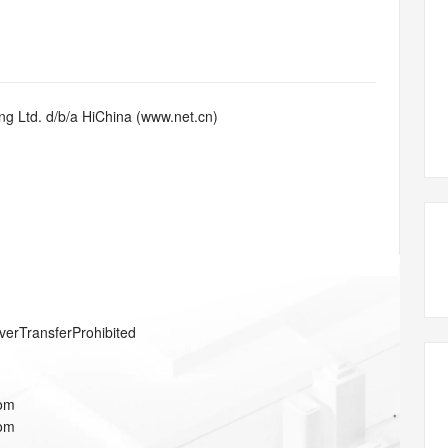
态智能体模型
旗舰 MoE 大模型，百万上下文与顶尖推理能力
图生视频，流
同享
万小智 AI 建站低至 15元/月
Qoder CN
AI 短剧/漫剧
云原生数据库 
快递物流查询
WordPress
成为服务伙
高校合作
点，立即开启云上创新
覆盖公网/内网、递归/权威、移动APP等全场景解析服务
送.CN域名，送备案服务码
基于千问大模型等，支持代码智能生成、研发智能问答
AI助力短剧
GLM-5.2
Wan2.7-T
Ubuntu
服务生态伙伴
视觉 Coding、空间感知、多模态思考等全面升级
1M上下文，专为长程任务能力而生
云工开物
企业应用
Works
Night Plan 支持 Qwen 3.8-Max
云原生大数据计算服务 MaxCompute
AI 办公
容器服务 Kub
NEW
Red Hat
30+ 款产品免费体验
Data Agent 驱动的一站式 Data+AI 开发治理平台
夜间 5 折，Qwen/Meoo/TokenPlan 客户专享
面向分析的企业级SaaS模式云数据仓库
AI智能应用
提供一站式管
科研合作
g Ltd. d/b/a HiChina (www.net.cn)
ERP
堂（旗舰版）
SUSE
智能客服
AI 应用构建
大模型原生
CRM
防护产品
2个月
自动承接线索
建站小程序
Qoder
大模型服务平台百炼-应用模版
OA 办公系统
HOT
NEW
面向真实软件
个人版上线、团队版降价；千问3.8-Max首发发尝鲜
丰富多元化的应用模版和解决方案
力提升
财税管理
模板建站
万有无界
大模型服务平台百炼-智能体
400电话
定制建站
的模型效果
灵活可视化地构建企业级 Agent
方案
广告营销
模板小程序
秒悟
人工智能平台 PAI
verTransferProhibited
定制小程序
云端极速 AI 
新一代 AI 视频生成模型，深度适配广告营销等场景
AI Native 的算法工程平台，一站式完成建模、训练、推理服务部署
APP 开发
com
建站系统
com