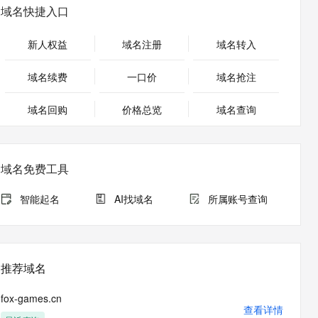
安全
畅自然，细节丰富
高表现力语音合成大模型，语音克隆听感自然
我要投诉
PolarDB
域名快捷入口
上云场景组合购
Milvus 弹性伸缩功能新增节
伴
漫剧创作，剧本、分镜、视频高效生成
100%兼容MySQL、PostgreSQL，兼容Oracle，支持集中和分布式
覆盖90%+业务场景，专享组合折扣价
点支持范围
2V
VPN
Fun-ASR
新人权益
域名注册
域名转入
文戏情感细腻自然，动作戏激烈拳拳到肉，实现更强表演能力
支持中英文自由切换，具备更强的噪声鲁棒性
ernetes 版 ACK
云聚AI 严选权益
AI 原生数据库服务发布
SSL 证书
，一键激活高效办公新体验
理容器应用的 K8s 服务
精选AI产品，从模型到应用全链提效
Agent 数据网关
域名续费
一口价
域名抢注
堡垒机
AI 用量加速计划
云原生数据库 PolarDB
应用
域名回购
价格总览
防火墙
域名查询
、识别商机，让客服更高效、服务更出色。
新老同享，达量后返
Agentic Database 发布
千问办公
主机安全
NEW
的智能体编程平台
一站式AI生产力平台
域名免费工具
AI 应用及服务市场
伶鹊
企业级人与Agent协作平台，接入和调度多个数字员工
智能客服平台，对话机器人、对话分析、智能外呼
智能起名
AI找域名
所属账号查询
AI 应用
大模型服务平台百炼 - 全妙
大模型
应用创作平台
多模态内容创作工具，已接入 DeepSeek
自然语言处理
推荐域名
数据标注
fox-games.cn
机器学习
查看详情