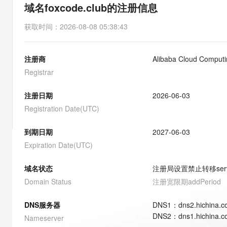
存储
天池大赛
能看、能想、能动手的多模
域名foxcode.club的注册信息
云解析DNS
解决方案免费试用 新老
电子合同
最高领取价值200元试用
安全
网络与CDN
AI 算法大赛
Qwen3-VL-Plus
获取时间
：
2026-08-08 05:38:43
畅捷通
大数据开发治理平台 Data
AI 产品 免费试用
网络
安全
云开发大赛
Tableau 订阅
1亿+ 大模型 tokens 和 
注册商
Alibaba Cloud Computin
可观测
入门学习赛
中间件
AI空中课堂在线直播课
云防火墙
140+云产品 免费试用
Registrar
大模型服务
上云与迁云
云原生的云上边界网络安全
产品新客免费试用，最长1
数据库
生态解决方案
注册日期
2026-06-03
千问AI平台-Token Plan
企业出海
大模型ACA认证体验
大数据计算
Registration Date(UTC)
助力企业全员 AI 认知与能
行业生态解决方案
政企业务
媒体服务
千问AI平台-模型体验
到期日期
2027-06-03
开发者生态解决方案
在线体验全尺寸、多种模态
Expiration Date(UTC)
企业服务与云通信
AI 开发和 AI 应用解决
Happy 系列大模型
域名与网站
域名状态
注册局设置禁止转移
ser
Domain Status
注册宽限期
addPeriod
终端用户计算
DNS服务器
DNS
1
：
dns2.hichina.
Serverless
大模型解决方案
DNS
2
：
dns1.hichina.
Nameserver
开发工具