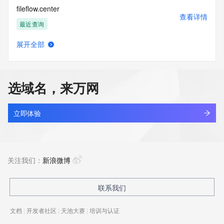
fileflow.center
查看详情
最近查询
展开全部
filemover-sdlc.com.cn
查看详情
最近查询
选域名，来万网
filerecovery.top
查看详情
新注册
立即体验
filespeed.uno
查看详情
最近查询
关注我们：
新浪微博
filewmy.cn
联系我们
查看详情
最近查询
文档
|
开发者社区
|
天池大赛
|
培训与认证