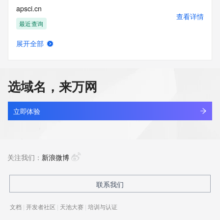
apsci.cn
查看详情
最近查询
展开全部
hctou.com.cn
查看详情
最近查询
选域名，来万网
bbdc.cn
查看详情
最近查询
立即体验
huanzhit.cn
查看详情
最近查询
关注我们：
新浪微博
kaisimei.cn
联系我们
查看详情
最近查询
文档
|
开发者社区
|
天池大赛
|
培训与认证