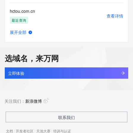
hctou.com.cn
查看详情
最近查询
展开全部
bbdc.cn
查看详情
最近查询
选域名，来万网
huanzhit.cn
查看详情
最近查询
立即体验
cyne.cn
查看详情
最近查询
关注我们：
新浪微博
aeonchina.com.cn
联系我们
查看详情
最近查询
文档
|
开发者社区
|
天池大赛
|
培训与认证