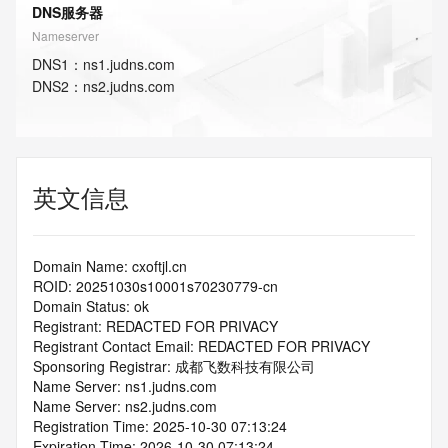
DNS服务器
Nameserver
DNS
1
：
ns1.judns.com
DNS
2
：
ns2.judns.com
英文信息
Domain Name: cxoftjl.cn
ROID: 20251030s10001s70230779-cn
Domain Status: ok
Registrant: REDACTED FOR PRIVACY
Registrant Contact Email: REDACTED FOR PRIVACY
Sponsoring Registrar: 成都飞数科技有限公司
Name Server: ns1.judns.com
Name Server: ns2.judns.com
Registration Time: 2025-10-30 07:13:24
Expiration Time: 2026-10-30 07:13:24