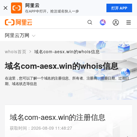
打开 APP
阿里云万网
>
whois首页
域名com-aesx.win的whois信息
域名com-aesx.win的whois信息
在这里，您可以了解一个域名的注册信息、所有者、注册商、注册日期、过期日
期、域名状态等信息
域名com-aesx.win的注册信息
获取时间
：
2026-08-09 11:48:27