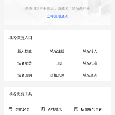
未查询到注册信息，该域名可能尚未注册
立即注册查询
域名快捷入口
新人权益
域名注册
域名转入
域名续费
一口价
域名抢注
域名回购
价格总览
域名查询
域名免费工具
智能起名
AI找域名
所属账号查询