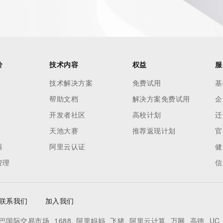
价
技术内容
权益
服
技术解决方案
免费试用
基
帮助文档
解决方案免费试用
企
开发者社区
高校计划
迁
天池大赛
推荐返现计划
官
器
阿里云认证
健
管理
信
联系我们
加入我们
巴国际交易市场
1688
阿里妈妈
飞猪
阿里云计算
万网
高德
UC