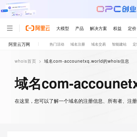
大模型
产品
解决方案
权益
定价
阿里云万网
热门活动
域名注册
域名交易
智能建站
定
大模型
产品
解决方案
权益
定价
云市场
伙伴
服务
了解阿里云
精选产品
精选解决方案
普惠上云
产品定价
精选商城
成为销售伙伴
售前咨询
为什么选择阿里云
千问AI平台
whois首页
>
域名com-accounetxq.world的whois信息
了解云产品的定价详情
大模型服务平台百炼
睿译宝，AI翻译排版一
普惠上云 官方力荐
分销伙伴
在线服务
网站建设
什么是云计算
大
大模型服务与应用平台
上传文档即自动完成翻译和
云服务器38元/年起，超
域名com-accounet
咨询伙伴
多端小程序
技术领先
云上成本管理
售后服务
轻量应用服务器
GLM-5.2：长任务时代
官方推荐返现计划
大模型
精选产品
精选解决方案
Salesforce 国际版订阅
稳定可靠
管理和优化成本
推荐新用户得奖励，单订单
销售伙伴合作计划
自助服务
友盟天域
安全合规
人工智能与机器学习
AI
文本生成
在这里，您可以了解一个域名的注册信息、所有者、注册
云数据库 RDS
Hermes Agent，打造
云工开物
无影生态合作计划
在线服务
观测云
分析师报告
自主进化，持久记忆，越用
高校专属算力普惠，学生认
计算
互联网应用开发
Qwen3.8-Max
HOT
Salesforce On Alibaba C
工单服务
智能体时代全能旗舰模型
Tuya 物联网平台阿里云
研究报告与白皮书
人工智能平台 PAI
快速拥有专属 OpenClaw
大模
Consulting Partner 合
大数据
容器
免费试用
短信专区
一站式AI开发、训练和推
蓝凌 OA
Qwen3.7-Plus
AI 大模型销售与服务生
现代化应用