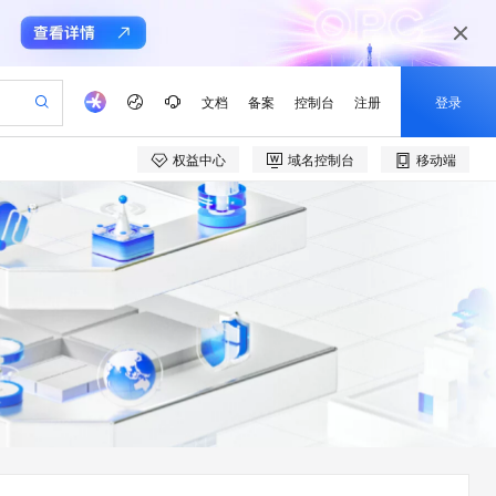
文档
备案
控制台
注册
登录
权益中心
域名控制台
移动端
验
作计划
器
AI 活动
专业服务
服务伙伴合作计划
开发者社区
加入我们
产品动态
服务平台百炼
阿里云 OPC 创新助力计划
一站式生成采购清单，支持单品或批量购买
可编辑精美 PPT 文稿
S产品伙伴计划（繁花）
峰会
CS
造的大模型服务与应用开发平台
Agency Agents：拥有专属领域专家
AI 生产力先锋
Al MaaS 服务伙伴赋能合作
域名
博文
Careers
至高可申请百万元
Qwen3.8-Max 模型上线
 轻松生成专业的 PPT
开启高性价比 AI 编程新体验
弹性可伸缩的云计算服务
先锋实践拓展 AI 生产力的边界
多领域专家智能体,一键组建 AI 虚拟交付团队
Token 补贴，五大权
计划
海大会
伙伴信用分合作计划
商标
问答
社会招聘
益加速 OPC 成功
帕鲁游戏服务器
SS
HappyHorse 打造一站式影视创作平台
飞天发布时刻
HOT
Open Search 向量检索版支
划
备案
电子书
校园招聘
联机服务器，轻松开启游戏
视频创作，一键激活电商全链路生产力
稳定、安全、高性价比、高性能的云存储服务
所见，即是所愿
持视频检索 Pipeline 功能
可视化编排打通从文字构思到成片全链路闭环
更多支持
划
公司注册
镜像站
视频生成
语音识别与合成
 智能体与工作流应用
漫剧工坊：一站式动画创作平台
AI 实训营
应用身份服务 (IDaaS)
合作伙伴培训与认证
划
上云迁移
站生成，高效打造优质广告素材
全接入的云上超级电脑
通过阿里云百炼高效搭建AI应用,助力高效开发
快速生产连贯的高质量长漫剧
从基础到进阶，Agent 创客手把手教你
OpenClaw 管理能力上线
e-1.1-T2V
Qwen3-TTS-Flash
lScope
我要反馈
查询合作伙伴
畅细腻的高质量视频
离线语音合成大模型，多语言方言自适应，低延迟高稳定
n Alibaba Cloud ISV 合作
代维服务
建企业门户网站
10 分钟搭建微信、支付宝小程序
MaxCompute MaxFrame 提
创新加速
ope
登录合作伙伴管理后台
我要建议
站，无忧落地极速上线
以可视化方式快速构建移动和 PC 门户网站
国内短信简单易用，安全可靠，秒级触达，全球覆盖200+国家和地区。
高效部署网站，快速应用到小程序
供自动弹性内存功能
e-1.1-I2V
Cosyvoice-V3-Flash