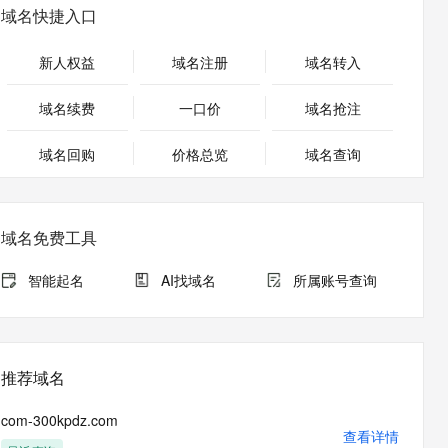
安全
畅自然，细节丰富
高表现力语音合成大模型，语音克隆听感自然
我要投诉
PolarDB
域名快捷入口
上云场景组合购
Milvus 弹性伸缩功能新增节
伴
漫剧创作，剧本、分镜、视频高效生成
100%兼容MySQL、PostgreSQL，兼容Oracle，支持集中和分布式
覆盖90%+业务场景，专享组合折扣价
点支持范围
2V
VPN
Fun-ASR
新人权益
域名注册
域名转入
文戏情感细腻自然，动作戏激烈拳拳到肉，实现更强表演能力
支持中英文自由切换，具备更强的噪声鲁棒性
ernetes 版 ACK
云聚AI 严选权益
AI 原生数据库服务发布
SSL 证书
，一键激活高效办公新体验
理容器应用的 K8s 服务
精选AI产品，从模型到应用全链提效
Agent 数据网关
域名续费
一口价
域名抢注
堡垒机
AI 用量加速计划
云原生数据库 PolarDB
应用
域名回购
价格总览
防火墙
域名查询
、识别商机，让客服更高效、服务更出色。
新老同享，达量后返
Agentic Database 发布
千问办公
主机安全
NEW
的智能体编程平台
一站式AI生产力平台
域名免费工具
AI 应用及服务市场
伶鹊
企业级人与Agent协作平台，接入和调度多个数字员工
智能客服平台，对话机器人、对话分析、智能外呼
智能起名
AI找域名
所属账号查询
AI 应用
大模型服务平台百炼 - 全妙
大模型
应用创作平台
多模态内容创作工具，已接入 DeepSeek
自然语言处理
推荐域名
数据标注
com-300kpdz.com
机器学习
查看详情