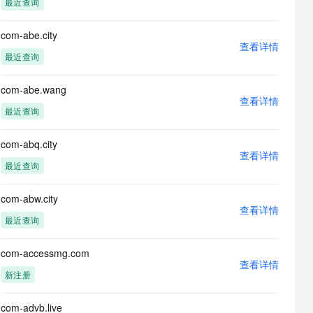
最近查询
息提取
与 AI 智能体进行实时音视频通话
从文本、图片、视频中提取结构化的属性信息
构建支持视频理解的 AI 音视频实时通话应用
com-abe.city
查看详情
t.diy 一步搞定创意建站
构建大模型应用的安全防护体系
最近查询
通过自然语言交互简化开发流程,全栈开发支持
通过阿里云安全产品对 AI 应用进行安全防护
com-abe.wang
查看详情
最近查询
com-abq.city
查看详情
最近查询
com-abw.city
查看详情
最近查询
com-accessmg.com
查看详情
新注册
com-advb.live