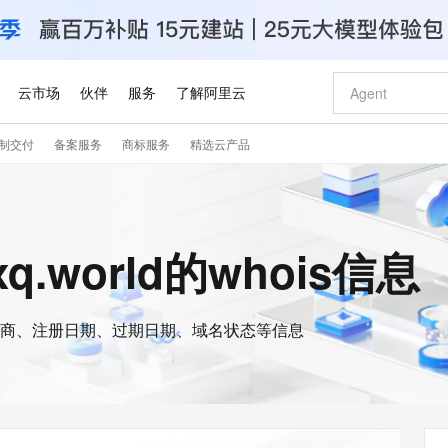
云市场
伙伴
服务
了解阿里云
制交付
备案服务
商标服务
精选云产品
AI 特惠
数据与 API
成为产品伙伴
企业增值服务
最佳实践
价格计算器
AI 场景体
基础软件
产品伙伴合
阿里云认证
市场活动
配置报价
大模型
自助选配和估算价格
步到位
智启 AI 普惠权益
产品生态集成认证中心
企业支持计划
云上春晚
域名与网站
Qwen Audio：打造专属 AI 语音助手
千问官方 MaaS 平台，为开发者和 Agent 而生，新用户赠送 1 亿 + tokens 额度
一句话生成原生
AI Coding
阿里云Maa
2026 阿里云
云服务器 E
为企业打
数据集
Windows
大模型认证
模型
NEW
NEW
格式还原
值低价云产品抢先购
至高享 1亿+免费 tokens，加速 Al 应用落地
提供智能易用的域名与建站服务
Qwen-Audio-3.0-Realtime 端到端实时语音角色扮演
输入一句话想法,
智能编程，一键
安全可靠、
xq.world的whois信息
产品生态伙伴
专家技术服务
云上奥运之旅
弹性计算合作
阿里云中企出
手机三要素
宝塔 Linux
全部认证
价格优势
开源旗舰模型
即刻拥有 DeepSeek-V4-Pro
阿里云 OPC 创新助力计划
千问大模型
一键部署幻兽
AI 电商营销
对象存储 O
大模型
产品生态伙伴工作台
企业增值服务台
云栖战略参考
云存储合作计
云栖大会
身份实名认证
CentOS
训练营
推动算力普惠，释放技术红利
最高返9万
真正可用的 1M 上下文,一次完成代码全链路开发
快速构建应用程序和网站，即刻迈出上云第一步
轻松解锁专属 DeepSeek-V4-Pro
至高百万元 Token 补贴，加速一人公司成长
多元化、高性能、安全可靠的大模型服务
一键购买专属
从图文生成到
云上的中国
数据库合作计
活动全景
短信
Docker
图片和
商、注册日期、过期日期、域名状态等信息
自进化智能体
5 分钟轻松部署专属 QwenPaw
Token Plan 模型订阅计划
数字证书管理服务（原SSL证书）
高效搭建 AI
AI 广告创作
无影云电脑
企业成长
NEW
HOT
信息公告
看见新力量
云网络合作计
OCR 文字识别
JAVA
越聪明
证享300元代金券
全托管，含MySQL、PostgreSQL、SQL Server、MariaDB多引擎
Qwen3.8-Max 首发尝鲜，限时加量 10 倍，夜间低至2折
实现全站HTTPS，呈现可信的WEB访问
从聊天伙伴进化为能主动干活的本地数字员工
图文、视频一
随时随地安
Kimi-K3
HappyHors
NEW
魔搭 Mode
loud
服务实践
官网公告
Kimi 最新旗舰模型，长程编程与推理利器
让文字生成流
金融模力时刻
Salesforce O
版
发票查验
全能环境
Claude Code + GStack 打造工程团队
千问办公，限时限量积分加倍
Qoder
低代码高效构
AI 建站
短信服务
型
NEW
作计划
计划
创新中心
魔搭 ModelSc
健康状态
理服务
让AI从“聊天伙伴”进化为能干活的“数字员工”
安装技能 GStack，拥有专属 AI 工程团队
你的AI工作搭子，覆盖日常办公高频场景
面向真实软件的智能体编程平台
0 代码专业建
客户案例
天气预报查询
操作系统
Deepseek-v4-pro
HappyHors
态合作计划