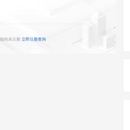
态智能体模型
旗舰 MoE 大模型，百万上下文与顶尖推理能力
图生视频，流
同享
万小智 AI 建站低至 15元/月
Qoder CN
AI 短剧/漫剧
云原生数据库 
快递物流查询
WordPress
成为服务伙
高校合作
点，立即开启云上创新
覆盖公网/内网、递归/权威、移动APP等全场景解析服务
送.CN域名，送备案服务码
基于千问大模型等，支持代码智能生成、研发智能问答
AI助力短剧
GLM-5.2
Wan2.7-T
Ubuntu
服务生态伙伴
视觉 Coding、空间感知、多模态思考等全面升级
1M上下文，专为长程任务能力而生
云工开物
企业应用
Works
Night Plan 支持 Qwen 3.8-Max
云原生大数据计算服务 MaxCompute
AI 办公
容器服务 Kub
NEW
Red Hat
30+ 款产品免费体验
Data Agent 驱动的一站式 Data+AI 开发治理平台
夜间 5 折，Qwen/Meoo/TokenPlan 客户专享
面向分析的企业级SaaS模式云数据仓库
AI智能应用
提供一站式管
科研合作
ERP
堂（旗舰版）
SUSE
能尚未注册
立即注册查询
智能客服
AI 应用构建
大模型原生
CRM
防护产品
2个月
自动承接线索
建站小程序
Qoder
大模型服务平台百炼-应用模版
OA 办公系统
HOT
NEW
面向真实软件
个人版上线、团队版降价；千问3.8-Max首发发尝鲜
丰富多元化的应用模版和解决方案
力提升
财税管理
模板建站
万有无界
大模型服务平台百炼-智能体
400电话
定制建站
的模型效果
灵活可视化地构建企业级 Agent
方案
广告营销
模板小程序
秒悟
人工智能平台 PAI
定制小程序
云端极速 AI 
新一代 AI 视频生成模型，深度适配广告营销等场景
AI Native 的算法工程平台，一站式完成建模、训练、推理服务部署
APP 开发
建站系统