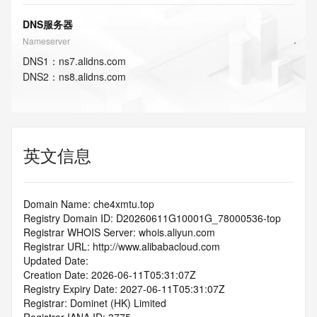
DNS服务器
Nameserver
DNS
1
：
ns7.alidns.com
DNS
2
：
ns8.alidns.com
英文信息
Domain Name: che4xmtu.top
Registry Domain ID: D20260611G10001G_78000536-top
Registrar WHOIS Server: whois.aliyun.com
Registrar URL: http://www.alibabacloud.com
Updated Date: 
Creation Date: 2026-06-11T05:31:07Z
Registry Expiry Date: 2027-06-11T05:31:07Z
Registrar: Dominet (HK) Limited