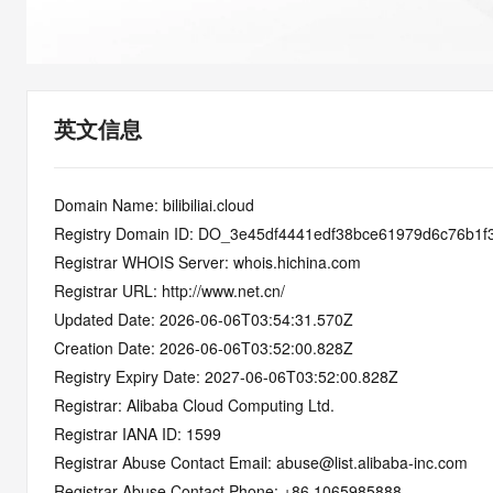
快速部署 Dify，高效搭建 
迁移与运维管理
10 分钟在聊天系统中增加
专有云
英文信息
Domain Name: bilibiliai.cloud
Registry Domain ID: DO_3e45df4441edf38bce61979d6c76b1
Registrar WHOIS Server: whois.hichina.com
Registrar URL: http://www.net.cn/
Updated Date: 2026-06-06T03:54:31.570Z
Creation Date: 2026-06-06T03:52:00.828Z
Registry Expiry Date: 2027-06-06T03:52:00.828Z
Registrar: Alibaba Cloud Computing Ltd.
Registrar IANA ID: 1599
Registrar Abuse Contact Email: abuse@list.alibaba-inc.com
Registrar Abuse Contact Phone: +86.1065985888