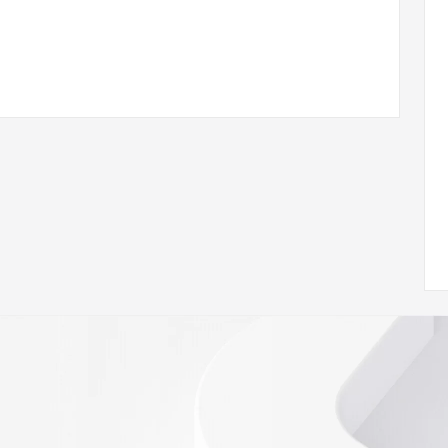
ann.org/wicf
86Z <<<
s://icann.org/epp
ed
rmational
Registry is
tes