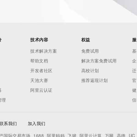
es and
rovided by
this
价
技术内容
权益
服
 lawful
技术解决方案
免费试用
基
ta
帮助文档
解决方案免费试用
企
pporting
开发者社区
高校计划
迁
dvertising
天池大赛
推荐返现计划
官
r
器
阿里云认证
健
processes
管理
信
y
ames or
联系我们
加入我们
y time. By
巴国际交易市场
1688
阿里妈妈
飞猪
阿里云计算
万网
高德
UC