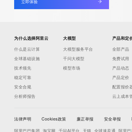
立即体验
under contract with the Internet Corporation for Assigned Nam
Numbers. Whois information from other top-level domains is p
a third-party under license to Tucows Registry.
This service is intended only for query-based access. By using 
为什么选择阿里云
大模型
产品和定
service, you agree that you will use any data presented only for
什么是云计算
大模型服务平台
全部产品
purposes and that, under no circumstances will you use (a) da
全球基础设施
千问大模型
免费试用
acquired for the purpose of allowing, enabling, or otherwise su
the transmission by e-mail, telephone, facsimile or other
技术领先
模型市场
产品动态
communications mechanism of mass  unsolicited, commercial a
稳定可靠
产品定价
or solicitations to entities other than your existing  customers; o
安全合规
配置报价
(b) this service to enable high volume, automated, electronic 
分析师报告
云上成本
that send queries or data to the systems of any Registrar or an
Registry except as reasonably necessary to register domain n
modify existing domain name registrations.
法律声明
Cookies政策
廉正举报
安全举报
Tucows Registry reserves the right to modify these terms at an
阿里巴巴集团
淘宝网
千问AI平台
天猫
全球速卖通
阿里巴