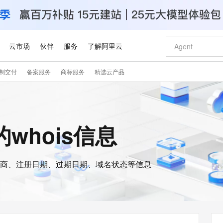
云市场
伙伴
服务
了解阿里云
制交付
备案服务
商标服务
精选云产品
AI 特惠
数据与 API
成为产品伙伴
企业增值服务
最佳实践
价格计算器
AI 场景体
基础软件
产品伙伴合
阿里云认证
市场活动
配置报价
大模型
自助选配和估算价格
步到位
智启 AI 普惠权益
产品生态集成认证中心
企业支持计划
云上春晚
域名与网站
Qwen Audio：打造专属 AI 语音助手
千问官方 MaaS 平台，为开发者和 Agent 而生，新用户赠送 1 亿 + tokens 额度
一句话生成原生
AI Coding
阿里云Maa
2026 阿里云
云服务器 E
为企业打
数据集
Windows
大模型认证
模型
NEW
NEW
格式还原
值低价云产品抢先购
至高享 1亿+免费 tokens，加速 Al 应用落地
提供智能易用的域名与建站服务
Qwen-Audio-3.0-Realtime 端到端实时语音角色扮演
输入一句话想法,
智能编程，一键
安全可靠、
ud的whois信息
产品生态伙伴
专家技术服务
云上奥运之旅
弹性计算合作
阿里云中企出
手机三要素
宝塔 Linux
全部认证
价格优势
开源旗舰模型
即刻拥有 DeepSeek-V4-Pro
阿里云 OPC 创新助力计划
千问大模型
一键部署幻兽
AI 电商营销
对象存储 O
大模型
产品生态伙伴工作台
企业增值服务台
云栖战略参考
云存储合作计
云栖大会
身份实名认证
CentOS
训练营
推动算力普惠，释放技术红利
最高返9万
真正可用的 1M 上下文,一次完成代码全链路开发
快速构建应用程序和网站，即刻迈出上云第一步
轻松解锁专属 DeepSeek-V4-Pro
至高百万元 Token 补贴，加速一人公司成长
多元化、高性能、安全可靠的大模型服务
一键购买专属
从图文生成到
云上的中国
数据库合作计
活动全景
短信
Docker
图片和
商、注册日期、过期日期、域名状态等信息
自进化智能体
5 分钟轻松部署专属 QwenPaw
Token Plan 模型订阅计划
数字证书管理服务（原SSL证书）
高效搭建 AI
AI 广告创作
无影云电脑
企业成长
NEW
HOT
信息公告
看见新力量
云网络合作计
OCR 文字识别
JAVA
越聪明
证享300元代金券
全托管，含MySQL、PostgreSQL、SQL Server、MariaDB多引擎
Qwen3.8-Max 首发尝鲜，限时加量 10 倍，夜间低至2折
实现全站HTTPS，呈现可信的WEB访问
从聊天伙伴进化为能主动干活的本地数字员工
图文、视频一
随时随地安
Kimi-K3
HappyHors
NEW
魔搭 Mode
loud
服务实践
官网公告
Kimi 最新旗舰模型，长程编程与推理利器
让文字生成流
金融模力时刻
Salesforce O
版
发票查验
全能环境
Claude Code + GStack 打造工程团队
千问办公，限时限量积分加倍
Qoder
低代码高效构
AI 建站
短信服务
型
NEW
作计划
计划
创新中心
魔搭 ModelSc
健康状态
理服务
让AI从“聊天伙伴”进化为能干活的“数字员工”
安装技能 GStack，拥有专属 AI 工程团队
你的AI工作搭子，覆盖日常办公高频场景
面向真实软件的智能体编程平台
0 代码专业建
客户案例
天气预报查询
操作系统
Deepseek-v4-pro
HappyHors
态合作计划