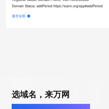
Domain Status: addPeriod https://icann.org/epp#addPeriod
Name Server: dns23.hichina.com
展开全部
Name Server: dns24.hichina.com
DNSSEC: unsigned
URL of the ICANN RDDS Inaccuracy Complaint Form: https://ic
>>> Last update of WHOIS database: 2026-06-08T06:06:58.0
For more information on domain status codes, please visit http
The WHOIS information provided in this page has been redact
in compliance with ICANN's Temporary Specification for gTLD
Registration Data.
选域名，来万网
The data in this record is provided by Tucows Registry for info
purposes only, and it does not guarantee its accuracy. Tucows 
authoritative for whois information in top-level domains it opera