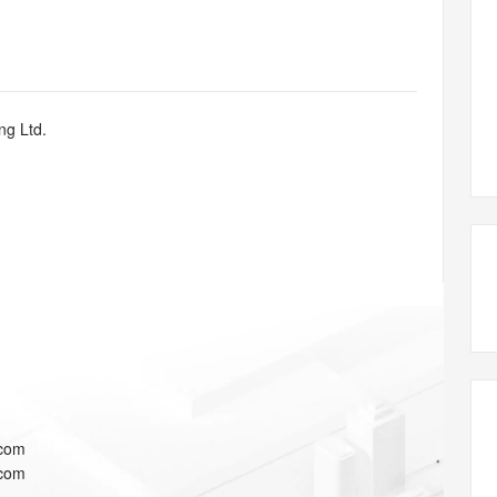
态智能体模型
旗舰 MoE 大模型，百万上下文与顶尖推理能力
图生视频，流
同享
万小智 AI 建站低至 15元/月
Qoder CN
AI 短剧/漫剧
云原生数据库 
快递物流查询
WordPress
成为服务伙
高校合作
点，立即开启云上创新
覆盖公网/内网、递归/权威、移动APP等全场景解析服务
送.CN域名，送备案服务码
基于千问大模型等，支持代码智能生成、研发智能问答
AI助力短剧
GLM-5.2
Wan2.7-T
Ubuntu
服务生态伙伴
视觉 Coding、空间感知、多模态思考等全面升级
1M上下文，专为长程任务能力而生
云工开物
企业应用
Works
Night Plan 支持 Qwen 3.8-Max
云原生大数据计算服务 MaxCompute
AI 办公
容器服务 Kub
NEW
Red Hat
30+ 款产品免费体验
Data Agent 驱动的一站式 Data+AI 开发治理平台
夜间 5 折，Qwen/Meoo/TokenPlan 客户专享
面向分析的企业级SaaS模式云数据仓库
AI智能应用
提供一站式管
科研合作
ng Ltd.
ERP
堂（旗舰版）
SUSE
智能客服
AI 应用构建
大模型原生
CRM
防护产品
2个月
自动承接线索
建站小程序
Qoder
大模型服务平台百炼-应用模版
OA 办公系统
HOT
NEW
面向真实软件
个人版上线、团队版降价；千问3.8-Max首发发尝鲜
丰富多元化的应用模版和解决方案
力提升
财税管理
模板建站
万有无界
大模型服务平台百炼-智能体
400电话
定制建站
的模型效果
灵活可视化地构建企业级 Agent
方案
广告营销
模板小程序
秒悟
人工智能平台 PAI
定制小程序
云端极速 AI 
新一代 AI 视频生成模型，深度适配广告营销等场景
AI Native 的算法工程平台，一站式完成建模、训练、推理服务部署
APP 开发
.com
建站系统
.com