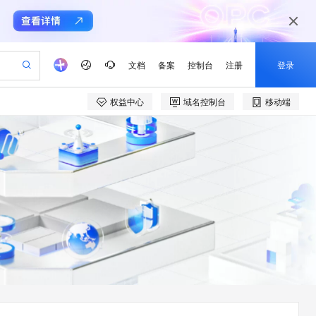
文档
备案
控制台
注册
登录
权益中心
域名控制台
移动端
验
作计划
器
AI 活动
专业服务
服务伙伴合作计划
开发者社区
加入我们
产品动态
服务平台百炼
阿里云 OPC 创新助力计划
一站式生成采购清单，支持单品或批量购买
可编辑精美 PPT 文稿
S产品伙伴计划（繁花）
峰会
CS
造的大模型服务与应用开发平台
Agency Agents：拥有专属领域专家
AI 生产力先锋
Al MaaS 服务伙伴赋能合作
域名
博文
Careers
至高可申请百万元
Qwen3.8-Max 模型上线
 轻松生成专业的 PPT
开启高性价比 AI 编程新体验
弹性可伸缩的云计算服务
先锋实践拓展 AI 生产力的边界
多领域专家智能体,一键组建 AI 虚拟交付团队
Token 补贴，五大权
计划
海大会
伙伴信用分合作计划
商标
问答
社会招聘
益加速 OPC 成功
帕鲁游戏服务器
SS
HappyHorse 打造一站式影视创作平台
飞天发布时刻
HOT
Open Search 向量检索版支
划
备案
电子书
校园招聘
联机服务器，轻松开启游戏
视频创作，一键激活电商全链路生产力
稳定、安全、高性价比、高性能的云存储服务
所见，即是所愿
持视频检索 Pipeline 功能
可视化编排打通从文字构思到成片全链路闭环
更多支持
划
公司注册
镜像站
视频生成
语音识别与合成
 智能体与工作流应用
漫剧工坊：一站式动画创作平台
AI 实训营
应用身份服务 (IDaaS)
合作伙伴培训与认证
划
上云迁移
站生成，高效打造优质广告素材
全接入的云上超级电脑
通过阿里云百炼高效搭建AI应用,助力高效开发
快速生产连贯的高质量长漫剧
从基础到进阶，Agent 创客手把手教你
OpenClaw 管理能力上线
e-1.1-T2V
Qwen3-TTS-Flash
lScope
我要反馈
查询合作伙伴
畅细腻的高质量视频
离线语音合成大模型，多语言方言自适应，低延迟高稳定
n Alibaba Cloud ISV 合作
代维服务
建企业门户网站
10 分钟搭建微信、支付宝小程序
MaxCompute MaxFrame 提
创新加速
ope
登录合作伙伴管理后台
我要建议
站，无忧落地极速上线
以可视化方式快速构建移动和 PC 门户网站
国内短信简单易用，安全可靠，秒级触达，全球覆盖200+国家和地区。
高效部署网站，快速应用到小程序
供自动弹性内存功能
e-1.1-I2V
Cosyvoice-V3-Flash