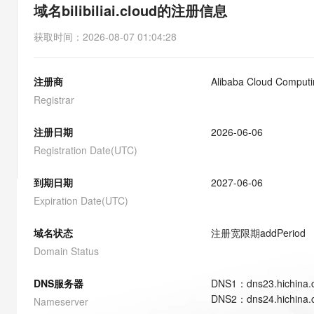
存储
天池大赛
能看、能想、能动手的多模
域名bilibiliai.cloud的注册信息
云解析DNS
解决方案免费试用 新老
电子合同
最高领取价值200元试用
安全
网络与CDN
AI 算法大赛
Qwen3-VL-Plus
获取时间
：
2026-08-07 01:04:28
畅捷通
大数据开发治理平台 Data
AI 产品 免费试用
网络
安全
云开发大赛
Tableau 订阅
1亿+ 大模型 tokens 和 
注册商
Alibaba Cloud Computi
可观测
入门学习赛
中间件
AI空中课堂在线直播课
云防火墙
140+云产品 免费试用
Registrar
大模型服务
上云与迁云
云原生的云上边界网络安全
产品新客免费试用，最长1
数据库
生态解决方案
注册日期
2026-06-06
千问AI平台-Token Plan
企业出海
大模型ACA认证体验
大数据计算
Registration Date(UTC)
助力企业全员 AI 认知与能
行业生态解决方案
政企业务
媒体服务
千问AI平台-模型体验
到期日期
2027-06-06
开发者生态解决方案
在线体验全尺寸、多种模态
Expiration Date(UTC)
企业服务与云通信
AI 开发和 AI 应用解决
Happy 系列大模型
域名与网站
域名状态
注册宽限期
addPeriod
Domain Status
终端用户计算
DNS服务器
DNS
1
：
dns23.hichina
Serverless
大模型解决方案
DNS
2
：
dns24.hichina
Nameserver
开发工具