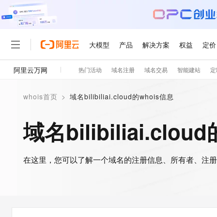
大模型
产品
解决方案
权益
定价
阿里云万网
热门活动
域名注册
域名交易
智能建站
定
大模型
产品
解决方案
权益
定价
云市场
伙伴
服务
了解阿里云
精选产品
精选解决方案
普惠上云
产品定价
精选商城
成为销售伙伴
售前咨询
为什么选择阿里云
千问AI平台
whois首页
>
域名bilibiliai.cloud的whois信息
了解云产品的定价详情
大模型服务平台百炼
睿译宝，AI翻译排版一
普惠上云 官方力荐
分销伙伴
在线服务
网站建设
什么是云计算
大
大模型服务与应用平台
上传文档即自动完成翻译和
云服务器38元/年起，超
域名bilibiliai.clo
咨询伙伴
多端小程序
技术领先
云上成本管理
售后服务
轻量应用服务器
GLM-5.2：长任务时代
官方推荐返现计划
大模型
精选产品
精选解决方案
Salesforce 国际版订阅
稳定可靠
管理和优化成本
推荐新用户得奖励，单订单
销售伙伴合作计划
自助服务
友盟天域
安全合规
人工智能与机器学习
AI
文本生成
在这里，您可以了解一个域名的注册信息、所有者、注册
云数据库 RDS
Hermes Agent，打造
云工开物
无影生态合作计划
在线服务
观测云
分析师报告
自主进化，持久记忆，越用
高校专属算力普惠，学生认
计算
互联网应用开发
Qwen3.8-Max
HOT
Salesforce On Alibaba C
工单服务
智能体时代全能旗舰模型
Tuya 物联网平台阿里云
研究报告与白皮书
人工智能平台 PAI
快速拥有专属 OpenClaw
大模
Consulting Partner 合
大数据
容器
免费试用
短信专区
一站式AI开发、训练和推
蓝凌 OA
Qwen3.7-Plus
AI 大模型销售与服务生
现代化应用