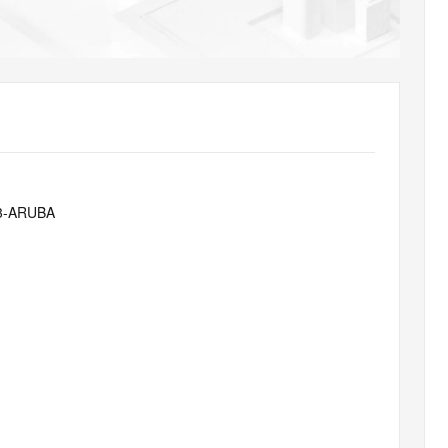
AI 应用
10分钟微调：让0.6B模型媲美235B模
多模态数据信
型
依托云原生高可用架构,实现Dify私有化部署
用1%尺寸在特定领域达到大模型90%以上效果
一个 AI 助手
超强辅助，Bol
即刻拥有 DeepSeek-R1 满血版
在企业官网、通讯软件中为客户提供 AI 客服
多种方案随心选，轻松解锁专属 DeepSeek
f3-ARUBA