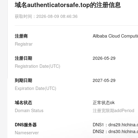
存储
天池大赛
能看、能想、能动手的多模
域名authenticatorsafe.top的注册信息
云解析DNS
解决方案免费试用 新老
电子合同
最高领取价值200元试用
安全
网络与CDN
AI 算法大赛
Qwen3-VL-Plus
获取时间
：
2026-08-09 08:46:36
畅捷通
大数据开发治理平台 Data
AI 产品 免费试用
网络
安全
云开发大赛
Tableau 订阅
1亿+ 大模型 tokens 和 
注册商
Alibaba Cloud Computin
可观测
入门学习赛
中间件
AI空中课堂在线直播课
云防火墙
140+云产品 免费试用
Registrar
大模型服务
上云与迁云
云原生的云上边界网络安全
产品新客免费试用，最长1
数据库
生态解决方案
注册日期
2026-05-29
千问AI平台-Token Plan
企业出海
大模型ACA认证体验
大数据计算
Registration Date(UTC)
助力企业全员 AI 认知与能
行业生态解决方案
政企业务
媒体服务
千问AI平台-模型体验
到期日期
2027-05-29
开发者生态解决方案
在线体验全尺寸、多种模态
Expiration Date(UTC)
企业服务与云通信
AI 开发和 AI 应用解决
Happy 系列大模型
域名与网站
域名状态
正常状态
ok
Domain Status
注册宽限期
addPeriod
终端用户计算
DNS服务器
DNS
1
：
dns29.hichina
Serverless
大模型解决方案
DNS
2
：
dns30.hichina
Nameserver
开发工具