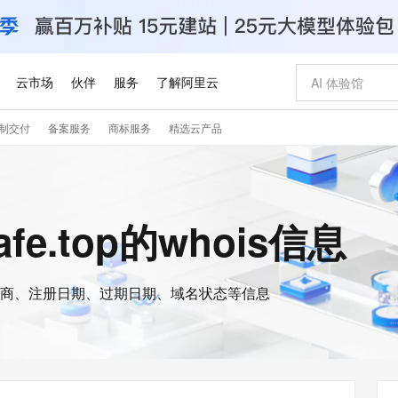
云市场
伙伴
服务
了解阿里云
制交付
备案服务
商标服务
精选云产品
AI 特惠
数据与 API
成为产品伙伴
企业增值服务
最佳实践
价格计算器
AI 场景体
基础软件
产品伙伴合
阿里云认证
市场活动
配置报价
大模型
自助选配和估算价格
新方式
睿译宝，AI翻译排版一步到位
智启 AI 普惠权益
产品生态集成认证中心
企业支持计划
云上春晚
域名与网站
千问官方 MaaS 平台，为开发者和 Agent 而生，新用户赠送 1 亿 + tokens 额度
Qwen Aud
AI Coding
阿里云Maa
2026 阿里云
云服务器 E
为企业打
数据集
Windows
大模型认证
模型
NEW
NEW
交付可用成果
值低价云产品抢先购
上传文档即自动完成翻译和格式还原
至高享 1亿+免费 tokens，加速 Al 应用落地
提供智能易用的域名与建站服务
智能编程，一键
安全可靠、
safe.top的whois信息
产品生态伙伴
专家技术服务
云上奥运之旅
弹性计算合作
阿里云中企出
手机三要素
宝塔 Linux
全部认证
价格优势
有专属领域专家
GLM-5.2：长任务时代开源旗舰模型
阿里云 OPC 创新助力计划
千问大模型
即刻拥有 DeepS
AI 电商营销
对象存储 O
大模型
产品生态伙伴工作台
企业增值服务台
云栖战略参考
云存储合作计
云栖大会
身份实名认证
CentOS
训练营
推动算力普惠，释放技术红利
最高返9万
多领域专家智能体,一键组建 AI 虚拟交付团队
快速构建应用程序和网站，即刻迈出上云第一步
至高百万元 Token 补贴，加速一人公司成长
多元化、高性能、安全可靠的大模型服务
真正可用的 1M 上下文,一次完成代码全链路开发
轻松解锁专属 Dee
从图文生成到
云上的中国
数据库合作计
活动全景
短信
Docker
图片和
商、注册日期、过期日期、域名状态等信息
站式影视创作平台
Hermes Agent，打造自进化智能体
Token Plan 模型订阅计划
数字证书管理服务（原SSL证书）
5 分钟轻松部署
AI 广告创作
无影云电脑
企业成长
NEW
信息公告
看见新力量
云网络合作计
OCR 文字识别
JAVA
证享300元代金券
可视化编排打通从文字构思到成片全链路闭环
全托管，含MySQL、PostgreSQL、SQL Server、MariaDB多引擎
自主进化，持久记忆，越用越聪明
Qwen3.8-Max 首发尝鲜，限时加量 10 倍，夜间低至2折
实现全站HTTPS，呈现可信的WEB访问
图文、视频一
随时随地安
Kimi-K3
HappyHors
NEW
魔搭 Mode
loud
服务实践
官网公告
Kimi 最新旗舰模型，长程编程与推理利器
让文字生成流
金融模力时刻
Salesforce O
版
发票查验
全能环境
Claude Code + GStack 打造工程团队
千问办公，限时限量积分加倍
Qoder
低代码高效构
AI 建站
短信服务
型
NEW
作计划
计划
创新中心
魔搭 ModelSc
健康状态
理服务
让AI从“聊天伙伴”进化为能干活的“数字员工”
安装技能 GStack，拥有专属 AI 工程团队
你的AI工作搭子，覆盖日常办公高频场景
面向真实软件的智能体编程平台
0 代码专业建
客户案例
天气预报查询
操作系统
Deepseek-v4-pro
HappyHors
态合作计划