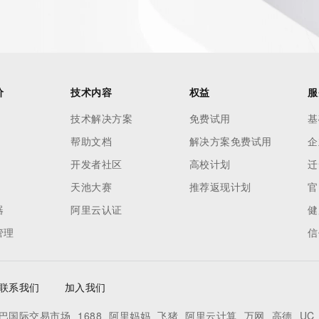
价
技术内容
权益
服
技术解决方案
免费试用
基
帮助文档
解决方案免费试用
企
开发者社区
高校计划
迁
天池大赛
推荐返现计划
官
器
阿里云认证
健
管理
信
联系我们
加入我们
巴国际交易市场
1688
阿里妈妈
飞猪
阿里云计算
万网
高德
UC