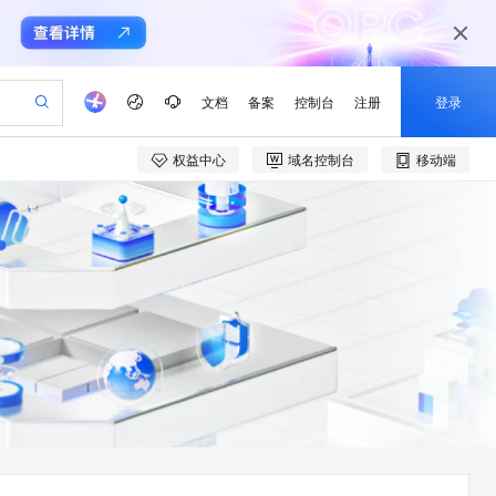
文档
备案
控制台
注册
登录
权益中心
域名控制台
移动端
验
作计划
器
AI 活动
专业服务
服务伙伴合作计划
开发者社区
加入我们
产品动态
服务平台百炼
阿里云 OPC 创新助力计划
一站式生成采购清单，支持单品或批量购买
io：打造专属 AI 语音助手
S产品伙伴计划（繁花）
峰会
CS
造的大模型服务与应用开发平台
一句话生成原生可编辑精美 PPT 文稿
AI 生产力先锋
Al MaaS 服务伙伴赋能合作
域名
博文
Careers
至高可申请百万元
Qwen3.8-Max 模型上线
开启高性价比 AI 编程新体验
弹性可伸缩的云计算服务
Qwen-Audio-3.0-Realtime 端到端实时语音角色扮演
输入一句话想法, 轻松生成专业的 PPT
先锋实践拓展 AI 生产力的边界
Token 补贴，五大权
计划
海大会
伙伴信用分合作计划
商标
问答
社会招聘
益加速 OPC 成功
eek-V4-Pro
SS
一键部署幻兽帕鲁游戏服务器
飞天发布时刻
HOT
Open Search 向量检索版支
划
备案
电子书
校园招聘
pSeek-V4-Pro
视频创作，一键激活电商全链路生产力
稳定、安全、高性价比、高性能的云存储服务
一键购买专属联机服务器，轻松开启游戏
所见，即是所愿
持视频检索 Pipeline 功能
更多支持
划
公司注册
镜像站
视频生成
语音识别与合成
专属 QwenPaw
漫剧工坊：一站式动画创作平台
AI 实训营
HOT
应用身份服务 (IDaaS)
合作伙伴培训与认证
划
上云迁移
站生成，高效打造优质广告素材
全接入的云上超级电脑
从聊天伙伴进化为能主动干活的本地数字员工
快速生产连贯的高质量长漫剧
从基础到进阶，Agent 创客手把手教你
OpenClaw 管理能力上线
e-1.1-T2V
Qwen3-TTS-Flash
lScope
我要反馈
查询合作伙伴
畅细腻的高质量视频
离线语音合成大模型，多语言方言自适应，低延迟高稳定
n Alibaba Cloud ISV 合作
代维服务
建企业门户网站
10 分钟搭建微信、支付宝小程序
MaxCompute MaxFrame 提
创新加速
ope
登录合作伙伴管理后台
我要建议
站，无忧落地极速上线
以可视化方式快速构建移动和 PC 门户网站
国内短信简单易用，安全可靠，秒级触达，全球覆盖200+国家和地区。
高效部署网站，快速应用到小程序
供自动弹性内存功能
e-1.1-I2V
Cosyvoice-V3-Flash