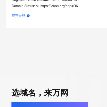
Domain Status: ok https://icann.org/epp#OK
Domain Status: addPeriod https://icann.org/epp#addPeriod
展开全部
Registry Registrant ID: REDACTED FOR PRIVACY
Registrant Name: REDACTED FOR PRIVACY
Registrant Organization: REDACTED FOR PRIVACY
Registrant Street:  REDACTED FOR PRIVACY
Registrant City: REDACTED FOR PRIVACY
Registrant State/Province: guang dong
Registrant Postal Code: REDACTED FOR PRIVACY
Registrant Country: CN
Registrant Phone: REDACTED FOR PRIVACY
Registrant Phone Ext: REDACTED FOR PRIVACY
Registrant Fax: REDACTED FOR PRIVACY
Registrant Fax Ext: REDACTED FOR PRIVACY
选域名，来万网
Registrant Email: Please query the RDDS service of the Registrar
how to contact the Registrant, Admin, or Tech contact of the 
Registry Admin ID: REDACTED FOR PRIVACY