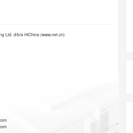
态智能体模型
旗舰 MoE 大模型，百万上下文与顶尖推理能力
图生视频，流
同享
万小智 AI 建站低至 15元/月
Qoder CN
AI 短剧/漫剧
云原生数据库 
快递物流查询
WordPress
成为服务伙
高校合作
点，立即开启云上创新
覆盖公网/内网、递归/权威、移动APP等全场景解析服务
送.CN域名，送备案服务码
基于千问大模型等，支持代码智能生成、研发智能问答
AI助力短剧
GLM-5.2
Wan2.7-T
Ubuntu
服务生态伙伴
视觉 Coding、空间感知、多模态思考等全面升级
1M上下文，专为长程任务能力而生
云工开物
企业应用
Works
Night Plan 支持 Qwen 3.8-Max
云原生大数据计算服务 MaxCompute
AI 办公
容器服务 Kub
NEW
Red Hat
30+ 款产品免费体验
Data Agent 驱动的一站式 Data+AI 开发治理平台
夜间 5 折，Qwen/Meoo/TokenPlan 客户专享
面向分析的企业级SaaS模式云数据仓库
AI智能应用
提供一站式管
科研合作
g Ltd. d/b/a HiChina (www.net.cn)
ERP
堂（旗舰版）
SUSE
智能客服
AI 应用构建
大模型原生
CRM
防护产品
2个月
自动承接线索
建站小程序
Qoder
大模型服务平台百炼-应用模版
OA 办公系统
HOT
NEW
面向真实软件
个人版上线、团队版降价；千问3.8-Max首发发尝鲜
丰富多元化的应用模版和解决方案
力提升
财税管理
模板建站
万有无界
大模型服务平台百炼-智能体
400电话
定制建站
的模型效果
灵活可视化地构建企业级 Agent
方案
广告营销
模板小程序
秒悟
人工智能平台 PAI
定制小程序
云端极速 AI 
新一代 AI 视频生成模型，深度适配广告营销等场景
AI Native 的算法工程平台，一站式完成建模、训练、推理服务部署
APP 开发
.com
建站系统
.com