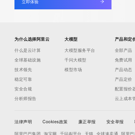
立即体验
Admin Name: 
Admin Organization: 
Admin Street: 
Admin City: 
Admin State/Province: 
为什么选择阿里云
大模型
产品和定
Admin Postal Code: 
什么是云计算
大模型服务平台
全部产品
Admin Country: 
全球基础设施
千问大模型
免费试用
Admin Phone: 
Admin Phone Ext: 
技术领先
模型市场
产品动态
Admin Fax: 
稳定可靠
产品定价
Admin Fax Ext: 
安全合规
配置报价
Admin Email: 
分析师报告
云上成本
Registry Tech ID: REDACTED FOR PRIVACY
Tech Name: 
Tech Organization: 
法律声明
Cookies政策
廉正举报
安全举报
Tech Street: 
Tech City: 
阿里巴巴集团
淘宝网
千问AI平台
天猫
全球速卖通
阿里巴