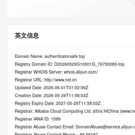
快速部署 Dify，高效搭建 
迁移与运维管理
10 分钟在聊天系统中增加
专有云
英文信息
Domain Name: authenticatorsafe.top
Registry Domain ID: D20260529G10001G_76750080-top
Registrar WHOIS Server: whois.aliyun.com/
Registrar URL: http://www.net.cn
Updated Date: 2026-06-01T01:02:06Z
Creation Date: 2026-05-29T11:58:03Z
Registry Expiry Date: 2027-05-29T11:58:03Z
Registrar: Alibaba Cloud Computing Ltd. d/b/a HiChina (www.ne
Registrar IANA ID: 1599
Registrar Abuse Contact Email: DomainAbuse@service.aliyun
Registrar Abuse Contact Phone: +86.95187