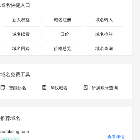
安全
畅自然，细节丰富
高表现力语音合成大模型，语音克隆听感自然
我要投诉
PolarDB
域名快捷入口
上云场景组合购
Milvus 弹性伸缩功能新增节
伴
漫剧创作，剧本、分镜、视频高效生成
100%兼容MySQL、PostgreSQL，兼容Oracle，支持集中和分布式
覆盖90%+业务场景，专享组合折扣价
点支持范围
2V
VPN
Fun-ASR
新人权益
域名注册
域名转入
文戏情感细腻自然，动作戏激烈拳拳到肉，实现更强表演能力
支持中英文自由切换，具备更强的噪声鲁棒性
ernetes 版 ACK
云聚AI 严选权益
AI 原生数据库服务发布
SSL 证书
，一键激活高效办公新体验
理容器应用的 K8s 服务
精选AI产品，从模型到应用全链提效
Agent 数据网关
域名续费
一口价
域名抢注
堡垒机
AI 用量加速计划
云原生数据库 PolarDB
应用
域名回购
价格总览
防火墙
域名查询
、识别商机，让客服更高效、服务更出色。
新老同享，达量后返
Agentic Database 发布
千问办公
主机安全
NEW
的智能体编程平台
一站式AI生产力平台
域名免费工具
AI 应用及服务市场
伶鹊
企业级人与Agent协作平台，接入和调度多个数字员工
智能客服平台，对话机器人、对话分析、智能外呼
智能起名
AI找域名
所属账号查询
AI 应用
大模型服务平台百炼 - 全妙
大模型
应用创作平台
多模态内容创作工具，已接入 DeepSeek
自然语言处理
推荐域名
数据标注
autaksing.com
机器学习
查看详情