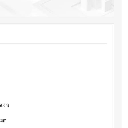
AI 应用
10分钟微调：让0.6B模型媲美235B模
多模态数据信
型
依托云原生高可用架构,实现Dify私有化部署
用1%尺寸在特定领域达到大模型90%以上效果
一个 AI 助手
超强辅助，Bol
即刻拥有 DeepSeek-R1 满血版
在企业官网、通讯软件中为客户提供 AI 客服
多种方案随心选，轻松解锁专属 DeepSeek
t.cn)
.com