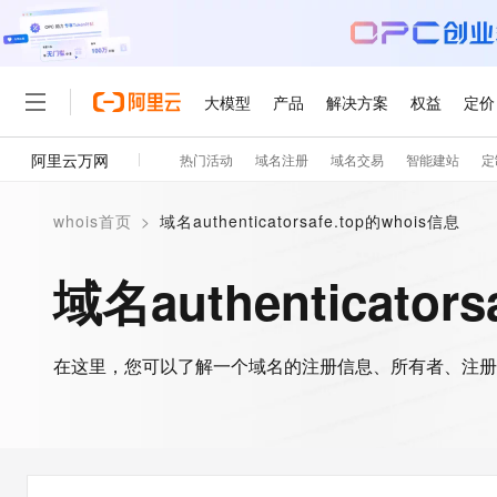
大模型
产品
解决方案
权益
定价
阿里云万网
热门活动
域名注册
域名交易
智能建站
定
大模型
产品
解决方案
权益
定价
云市场
伙伴
服务
了解阿里云
精选产品
精选解决方案
普惠上云
产品定价
精选商城
成为销售伙伴
售前咨询
为什么选择阿里云
千问AI平台
whois首页
>
域名authenticatorsafe.top的whois信息
了解云产品的定价详情
大模型服务平台百炼
千问办公，解锁你的工作
普惠上云 官方力荐
分销伙伴
在线服务
网站建设
什么是云计算
大
大模型服务与应用平台
企业级Agent产品，直接
云服务器38元/年起，超
域名authenticator
咨询伙伴
多端小程序
技术领先
云上成本管理
售后服务
轻量应用服务器
Agency Agents：拥
官方推荐返现计划
大模型
精选产品
精选解决方案
Salesforce 国际版订阅
稳定可靠
管理和优化成本
推荐新用户得奖励，单订单
销售伙伴合作计划
自助服务
友盟天域
安全合规
人工智能与机器学习
AI
文本生成
在这里，您可以了解一个域名的注册信息、所有者、注册
云数据库 RDS
HappyHorse 打造一
云工开物
无影生态合作计划
在线服务
观测云
分析师报告
高校专属算力普惠，学生认
计算
互联网应用开发
Qwen3.8-Max
HOT
Salesforce On Alibaba C
工单服务
智能体时代全能旗舰模型
Tuya 物联网平台阿里云
研究报告与白皮书
人工智能平台 PAI
快速拥有专属 OpenClaw
大模
Consulting Partner 合
大数据
容器
免费试用
短信专区
一站式AI开发、训练和推
蓝凌 OA
Qwen3.7-Plus
AI 大模型销售与服务生
现代化应用