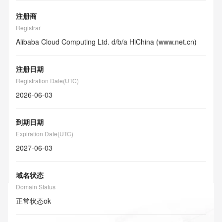
注册商
Registrar
Alibaba Cloud Computing Ltd. d/b/a HiChina (www.net.cn)
注册日期
Registration Date(UTC)
2026-06-03
到期日期
Expiration Date(UTC)
2027-06-03
域名状态
Domain Status
正常状态
ok