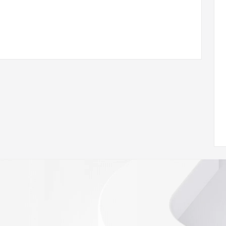
ann.org/wicf
97Z <<<
s://icann.org/epp
ed
rmational
Registry is
tes