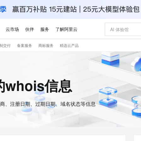
云市场
伙伴
服务
了解阿里云
制交付
备案服务
商标服务
精选云产品
AI 特惠
数据与 API
成为产品伙伴
企业增值服务
最佳实践
价格计算器
AI 场景体
基础软件
产品伙伴合
阿里云认证
市场活动
配置报价
大模型
自助选配和估算价格
新方式
睿译宝，AI翻译排版一步到位
智启 AI 普惠权益
产品生态集成认证中心
企业支持计划
云上春晚
域名与网站
千问官方 MaaS 平台，为开发者和 Agent 而生，新用户赠送 1 亿 + tokens 额度
AI Coding
阿里云Maa
2026 阿里云
云服务器 E
为企业打
数据集
Windows
大模型认证
模型
NEW
交付可用成果
值低价云产品抢先购
上传文档即自动完成翻译和格式还原
至高享 1亿+免费 tokens，加速 Al 应用落地
提供智能易用的域名与建站服务
智能编程，一键
安全可靠、
h的whois信息
产品生态伙伴
专家技术服务
云上奥运之旅
弹性计算合作
阿里云中企出
手机三要素
宝塔 Linux
全部认证
价格优势
有专属领域专家
GLM-5.2：长任务时代开源旗舰模型
阿里云 OPC 创新助力计划
千问大模型
即刻拥有 DeepS
AI 电商营销
对象存储 O
大模型
产品生态伙伴工作台
企业增值服务台
云栖战略参考
云存储合作计
云栖大会
身份实名认证
CentOS
训练营
推动算力普惠，释放技术红利
最高返9万
多领域专家智能体,一键组建 AI 虚拟交付团队
快速构建应用程序和网站，即刻迈出上云第一步
至高百万元 Token 补贴，加速一人公司成长
多元化、高性能、安全可靠的大模型服务
真正可用的 1M 上下文,一次完成代码全链路开发
轻松解锁专属 Dee
从图文生成到
云上的中国
数据库合作计
活动全景
短信
Docker
图片和
商、注册日期、过期日期、域名状态等信息
站式影视创作平台
Hermes Agent，打造自进化智能体
Token Plan 模型订阅计划
数字证书管理服务（原SSL证书）
5 分钟轻松部署
AI 广告创作
无影云电脑
企业成长
NEW
信息公告
看见新力量
云网络合作计
OCR 文字识别
JAVA
证享300元代金券
可视化编排打通从文字构思到成片全链路闭环
全托管，含MySQL、PostgreSQL、SQL Server、MariaDB多引擎
自主进化，持久记忆，越用越聪明
Qwen3.8-Max 首发尝鲜，限时加量 10 倍，夜间低至2折
实现全站HTTPS，呈现可信的WEB访问
图文、视频一
随时随地安
Kimi-K3
HappyHors
NEW
魔搭 Mode
loud
服务实践
官网公告
Kimi 最新旗舰模型，长程编程与推理利器
让文字生成流
金融模力时刻
Salesforce O
版
发票查验
全能环境
Claude Code + GStack 打造工程团队
千问办公，限时限量积分加倍
Qoder
低代码高效构
AI 建站
短信服务
型
NEW
作计划
计划
创新中心
魔搭 ModelSc
健康状态
理服务
让AI从“聊天伙伴”进化为能干活的“数字员工”
安装技能 GStack，拥有专属 AI 工程团队
你的AI工作搭子，覆盖日常办公高频场景
面向真实软件的智能体编程平台
0 代码专业建
客户案例
天气预报查询
操作系统
Deepseek-v4-pro
HappyHors
态合作计划