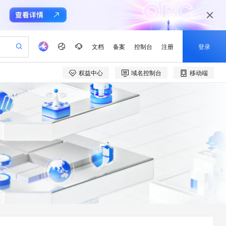
文档
备案
控制台
注册
登录
权益中心
域名控制台
移动端
验
作计划
器
AI 活动
专业服务
服务伙伴合作计划
开发者社区
加入我们
产品动态
服务平台百炼
阿里云 OPC 创新助力计划
一站式生成采购清单，支持单品或批量购买
S产品伙伴计划（繁花）
峰会
CS
造的大模型服务与应用开发平台
Qwen Audio：打造专属 AI 语音助手
一句话生成原生可编辑精美 PPT 文稿
AI 生产力先锋
Al MaaS 服务伙伴赋能合作
域名
博文
Careers
NEW
至高可申请百万元
Qwen3.8-Max 模型上线
开启高性价比 AI 编程新体验
弹性可伸缩的云计算服务
Qwen-Audio-3.0-Realtime 端到端实时语音角色扮演
输入一句话想法, 轻松生成专业的 PPT
先锋实践拓展 AI 生产力的边界
Token 补贴，五大权
计划
海大会
伙伴信用分合作计划
商标
问答
社会招聘
益加速 OPC 成功
eek-V4-Pro
SS
一键部署幻兽帕鲁游戏服务器
飞天发布时刻
HOT
Open Search 向量检索版支
划
备案
电子书
校园招聘
pSeek-V4-Pro
视频创作，一键激活电商全链路生产力
稳定、安全、高性价比、高性能的云存储服务
一键购买专属联机服务器，轻松开启游戏
所见，即是所愿
持视频检索 Pipeline 功能
更多支持
划
公司注册
镜像站
视频生成
语音识别与合成
专属 QwenPaw
漫剧工坊：一站式动画创作平台
AI 实训营
HOT
应用身份服务 (IDaaS)
合作伙伴培训与认证
划
上云迁移
站生成，高效打造优质广告素材
全接入的云上超级电脑
从聊天伙伴进化为能主动干活的本地数字员工
快速生产连贯的高质量长漫剧
从基础到进阶，Agent 创客手把手教你
OpenClaw 管理能力上线
e-1.1-T2V
Qwen3-TTS-Flash
lScope
我要反馈
查询合作伙伴
畅细腻的高质量视频
离线语音合成大模型，多语言方言自适应，低延迟高稳定
n Alibaba Cloud ISV 合作
代维服务
建企业门户网站
10 分钟搭建微信、支付宝小程序
MaxCompute MaxFrame 提
创新加速
ope
登录合作伙伴管理后台
我要建议
站，无忧落地极速上线
以可视化方式快速构建移动和 PC 门户网站
国内短信简单易用，安全可靠，秒级触达，全球覆盖200+国家和地区。
高效部署网站，快速应用到小程序
供自动弹性内存功能
e-1.1-I2V
Cosyvoice-V3-Flash