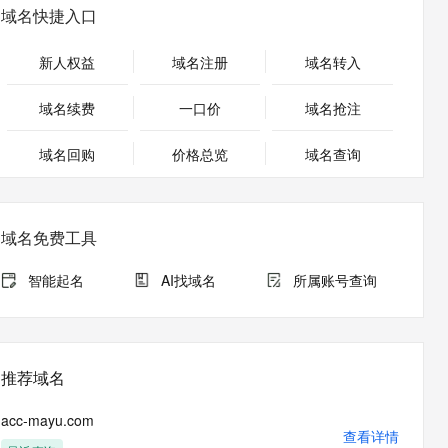
安全
畅自然，细节丰富
高表现力语音合成大模型，语音克隆听感自然
我要投诉
PolarDB
域名快捷入口
上云场景组合购
Milvus 弹性伸缩功能新增节
伴
漫剧创作，剧本、分镜、视频高效生成
100%兼容MySQL、PostgreSQL，兼容Oracle，支持集中和分布式
覆盖90%+业务场景，专享组合折扣价
点支持范围
2V
VPN
Fun-ASR
新人权益
域名注册
域名转入
文戏情感细腻自然，动作戏激烈拳拳到肉，实现更强表演能力
支持中英文自由切换，具备更强的噪声鲁棒性
ernetes 版 ACK
云聚AI 严选权益
AI 原生数据库服务发布
SSL 证书
，一键激活高效办公新体验
理容器应用的 K8s 服务
精选AI产品，从模型到应用全链提效
Agent 数据网关
域名续费
一口价
域名抢注
堡垒机
AI 用量加速计划
云原生数据库 PolarDB
应用
域名回购
价格总览
防火墙
域名查询
、识别商机，让客服更高效、服务更出色。
新老同享，达量后返
Agentic Database 发布
千问办公
主机安全
NEW
的智能体编程平台
一站式AI生产力平台
域名免费工具
AI 应用及服务市场
伶鹊
企业级人与Agent协作平台，接入和调度多个数字员工
智能客服平台，对话机器人、对话分析、智能外呼
智能起名
AI找域名
所属账号查询
AI 应用
大模型服务平台百炼 - 全妙
大模型
应用创作平台
多模态内容创作工具，已接入 DeepSeek
自然语言处理
推荐域名
数据标注
acc-mayu.com
机器学习
查看详情