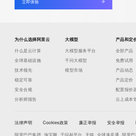
立即体验
under contract with the Internet Corporation for Assigned Nam
Numbers. Whois information from other top-level domains is p
a third-party under license to Tucows Registry.
This service is intended only for query-based access. By using 
为什么选择阿里云
大模型
产品和定
service, you agree that you will use any data presented only for
什么是云计算
大模型服务平台
全部产品
purposes and that, under no circumstances will you use (a) da
全球基础设施
千问大模型
免费试用
acquired for the purpose of allowing, enabling, or otherwise su
the transmission by e-mail, telephone, facsimile or other
技术领先
模型市场
产品动态
communications mechanism of mass  unsolicited, commercial a
稳定可靠
产品定价
or solicitations to entities other than your existing  customers; o
安全合规
配置报价
(b) this service to enable high volume, automated, electronic 
分析师报告
云上成本
that send queries or data to the systems of any Registrar or an
Registry except as reasonably necessary to register domain n
modify existing domain name registrations.
法律声明
Cookies政策
廉正举报
安全举报
Tucows Registry reserves the right to modify these terms at an
阿里巴巴集团
淘宝网
千问AI平台
天猫
全球速卖通
阿里巴