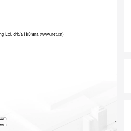
态智能体模型
旗舰 MoE 大模型，百万上下文与顶尖推理能力
图生视频，流
同享
万小智 AI 建站低至 15元/月
Qoder CN
AI 短剧/漫剧
云原生数据库 
快递物流查询
WordPress
成为服务伙
高校合作
点，立即开启云上创新
覆盖公网/内网、递归/权威、移动APP等全场景解析服务
送.CN域名，送备案服务码
基于千问大模型等，支持代码智能生成、研发智能问答
AI助力短剧
GLM-5.2
Wan2.7-T
Ubuntu
服务生态伙伴
视觉 Coding、空间感知、多模态思考等全面升级
1M上下文，专为长程任务能力而生
云工开物
企业应用
Works
Night Plan 支持 Qwen 3.8-Max
云原生大数据计算服务 MaxCompute
AI 办公
容器服务 Kub
NEW
Red Hat
30+ 款产品免费体验
Data Agent 驱动的一站式 Data+AI 开发治理平台
夜间 5 折，Qwen/Meoo/TokenPlan 客户专享
面向分析的企业级SaaS模式云数据仓库
AI智能应用
提供一站式管
科研合作
g Ltd. d/b/a HiChina (www.net.cn)
ERP
堂（旗舰版）
SUSE
智能客服
AI 应用构建
大模型原生
CRM
防护产品
2个月
自动承接线索
建站小程序
Qoder
大模型服务平台百炼-应用模版
OA 办公系统
HOT
NEW
面向真实软件
个人版上线、团队版降价；千问3.8-Max首发发尝鲜
丰富多元化的应用模版和解决方案
力提升
财税管理
模板建站
万有无界
大模型服务平台百炼-智能体
400电话
定制建站
的模型效果
灵活可视化地构建企业级 Agent
方案
广告营销
模板小程序
秒悟
人工智能平台 PAI
定制小程序
云端极速 AI 
新一代 AI 视频生成模型，深度适配广告营销等场景
AI Native 的算法工程平台，一站式完成建模、训练、推理服务部署
APP 开发
.com
建站系统
.com