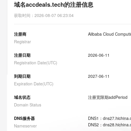
存储
天池大赛
能看、能想、能动手的多模
域名accdeals.tech的注册信息
云解析DNS
解决方案免费试用 新老
电子合同
最高领取价值200元试用
安全
网络与CDN
AI 算法大赛
Qwen3-VL-Plus
获取时间
：
2026-08-07 06:23:04
畅捷通
大数据开发治理平台 Data
AI 产品 免费试用
网络
安全
云开发大赛
Tableau 订阅
1亿+ 大模型 tokens 和 
注册商
Alibaba Cloud Computin
可观测
入门学习赛
中间件
AI空中课堂在线直播课
云防火墙
140+云产品 免费试用
Registrar
大模型服务
上云与迁云
云原生的云上边界网络安全
产品新客免费试用，最长1
数据库
生态解决方案
注册日期
2026-06-11
千问AI平台-Token Plan
企业出海
大模型ACA认证体验
大数据计算
Registration Date(UTC)
助力企业全员 AI 认知与能
行业生态解决方案
政企业务
媒体服务
千问AI平台-模型体验
到期日期
2027-06-11
开发者生态解决方案
在线体验全尺寸、多种模态
Expiration Date(UTC)
企业服务与云通信
AI 开发和 AI 应用解决
Happy 系列大模型
域名与网站
域名状态
注册宽限期
addPeriod
Domain Status
终端用户计算
DNS服务器
DNS
1
：
dns27.hichina
Serverless
大模型解决方案
DNS
2
：
dns28.hichina
Nameserver
开发工具