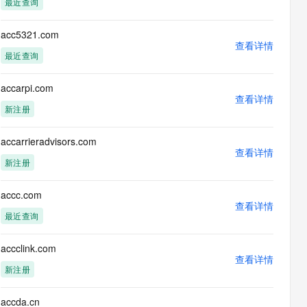
最近查询
息提取
与 AI 智能体进行实时音视频通话
从文本、图片、视频中提取结构化的属性信息
构建支持视频理解的 AI 音视频实时通话应用
acc5321.com
查看详情
t.diy 一步搞定创意建站
构建大模型应用的安全防护体系
最近查询
通过自然语言交互简化开发流程,全栈开发支持
通过阿里云安全产品对 AI 应用进行安全防护
accarpi.com
查看详情
新注册
accarrieradvisors.com
查看详情
新注册
accc.com
查看详情
最近查询
accclink.com
查看详情
新注册
accda.cn