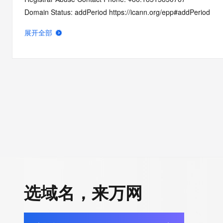
Domain Status: addPeriod https://icann.org/epp#addPeriod
Name Server: dns27.hichina.com
展开全部
Name Server: dns28.hichina.com
DNSSEC: unsigned
URL of the ICANN RDDS Inaccuracy Complaint Form: https://ic
>>> Last update of WHOIS database: 2026-06-13T06:11:48.2
For more information on domain status codes, please visit http
The WHOIS information provided in this page has been redact
in compliance with ICANN's Temporary Specification for gTLD
Registration Data.
选域名，来万网
The data in this record is provided by Tucows Registry for info
purposes only, and it does not guarantee its accuracy. Tucows 
authoritative for whois information in top-level domains it opera