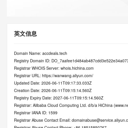
快速部署 Dify，高效搭建 
迁移与运维管理
10 分钟在聊天系统中增加
专有云
英文信息
Domain Name: accdeals.tech
Registry Domain ID: DO_7aafee1d484ab487cdd3e522e34a07
Registrar WHOIS Server: whois.hichina.com
Registrar URL: https://wanwang.aliyun.com/
Updated Date: 2026-06-11T09:17:33.033Z
Creation Date: 2026-06-11T09:15:14.560Z
Registry Expiry Date: 2027-06-11T09:15:14.560Z
Registrar: Alibaba Cloud Computing Ltd. d/b/a HiChina (www.ne
Registrar IANA ID: 1599
Registrar Abuse Contact Email: domainabuse@service.aliyun.
Registrar Abuse Contact Phone: +86.18515850767