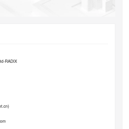
AI 应用
10分钟微调：让0.6B模型媲美235B模
多模态数据信
型
依托云原生高可用架构,实现Dify私有化部署
用1%尺寸在特定领域达到大模型90%以上效果
一个 AI 助手
超强辅助，Bol
即刻拥有 DeepSeek-R1 满血版
在企业官网、通讯软件中为客户提供 AI 客服
多种方案随心选，轻松解锁专属 DeepSeek
3d-RADIX
t.cn)
com