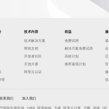
es and
rovided by
this
价
技术内容
权益
服
 lawful
技术解决方案
免费试用
基
ta
帮助文档
解决方案免费试用
企
pporting
开发者社区
高校计划
迁
dvertising
天池大赛
推荐返现计划
官
r
器
阿里云认证
健
processes
管理
信
y
ames or
联系我们
加入我们
y time. By
巴国际交易市场
1688
阿里妈妈
飞猪
阿里云计算
万网
高德
UC