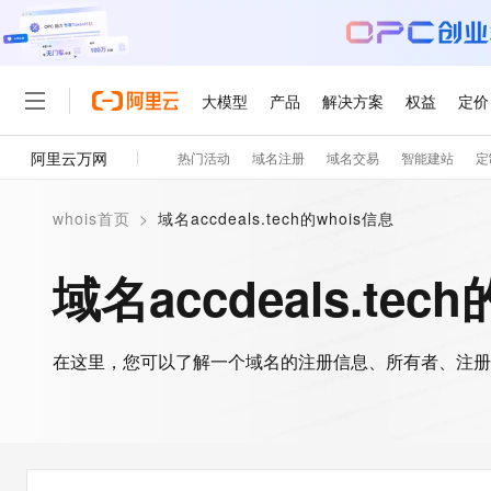
大模型
产品
解决方案
权益
定价
阿里云万网
热门活动
域名注册
域名交易
智能建站
定
大模型
产品
解决方案
权益
定价
云市场
伙伴
服务
了解阿里云
精选产品
精选解决方案
普惠上云
产品定价
精选商城
成为销售伙伴
售前咨询
为什么选择阿里云
千问AI平台
whois首页
>
域名accdeals.tech的whois信息
了解云产品的定价详情
大模型服务平台百炼
千问办公，解锁你的工作
普惠上云 官方力荐
分销伙伴
在线服务
网站建设
什么是云计算
大
大模型服务与应用平台
企业级Agent产品，直接
云服务器38元/年起，超
域名accdeals.tec
咨询伙伴
多端小程序
技术领先
云上成本管理
售后服务
轻量应用服务器
Agency Agents：拥
官方推荐返现计划
大模型
精选产品
精选解决方案
Salesforce 国际版订阅
稳定可靠
管理和优化成本
推荐新用户得奖励，单订单
销售伙伴合作计划
自助服务
友盟天域
安全合规
人工智能与机器学习
AI
文本生成
在这里，您可以了解一个域名的注册信息、所有者、注册
云数据库 RDS
HappyHorse 打造一
云工开物
无影生态合作计划
在线服务
观测云
分析师报告
高校专属算力普惠，学生认
计算
互联网应用开发
Qwen3.8-Max
HOT
Salesforce On Alibaba C
工单服务
智能体时代全能旗舰模型
Tuya 物联网平台阿里云
研究报告与白皮书
人工智能平台 PAI
快速拥有专属 OpenClaw
大模
Consulting Partner 合
大数据
容器
免费试用
短信专区
一站式AI开发、训练和推
蓝凌 OA
Qwen3.7-Plus
AI 大模型销售与服务生
现代化应用