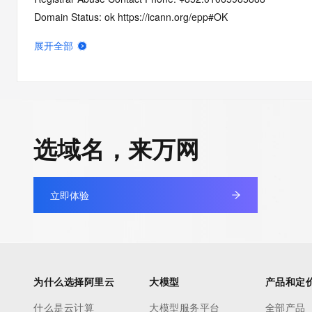
Domain Status: ok https://icann.org/epp#OK
Domain Status: addPeriod https://icann.org/epp#addPeriod
展开全部
Registry Registrant ID: REDACTED FOR PRIVACY
Registrant Name: REDACTED FOR PRIVACY
Registrant Organization: REDACTED FOR PRIVACY
Registrant Street:  REDACTED FOR PRIVACY
Registrant City: REDACTED FOR PRIVACY
选域名，来万网
Registrant State/Province: Colorado
Registrant Postal Code: REDACTED FOR PRIVACY
Registrant Country: HK
立即体验
Registrant Phone: REDACTED FOR PRIVACY
Registrant Phone Ext: REDACTED FOR PRIVACY
Registrant Fax: REDACTED FOR PRIVACY
Registrant Fax Ext: REDACTED FOR PRIVACY
Registrant Email: Please query the RDDS service of the Registrar
为什么选择阿里云
大模型
产品和定
how to contact the Registrant, Admin, or Tech contact of the 
Registry Admin ID: REDACTED FOR PRIVACY
什么是云计算
大模型服务平台
全部产品