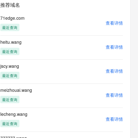
安全
畅自然，细节丰富
高表现力语音合成大模型，语音克隆听感自然
我要投诉
PolarDB
推荐域名
上云场景组合购
Milvus 弹性伸缩功能新增节
伴
漫剧创作，剧本、分镜、视频高效生成
100%兼容MySQL、PostgreSQL，兼容Oracle，支持集中和分布式
覆盖90%+业务场景，专享组合折扣价
点支持范围
2V
VPN
Fun-ASR
71edge.com
文戏情感细腻自然，动作戏激烈拳拳到肉，实现更强表演能力
支持中英文自由切换，具备更强的噪声鲁棒性
查看详情
ernetes 版 ACK
云聚AI 严选权益
AI 原生数据库服务发布
SSL 证书
最近查询
，一键激活高效办公新体验
理容器应用的 K8s 服务
精选AI产品，从模型到应用全链提效
Agent 数据网关
堡垒机
heitu.wang
AI 用量加速计划
云原生数据库 PolarDB
应用
查看详情
防火墙
、识别商机，让客服更高效、服务更出色。
新老同享，达量后返
Agentic Database 发布
最近查询
千问办公
主机安全
NEW
的智能体编程平台
一站式AI生产力平台
jscy.wang
查看详情
AI 应用及服务市场
最近查询
伶鹊
企业级人与Agent协作平台，接入和调度多个数字员工
智能客服平台，对话机器人、对话分析、智能外呼
AI 应用
meizhouai.wang
查看详情
大模型服务平台百炼 - 全妙
最近查询
大模型
应用创作平台
多模态内容创作工具，已接入 DeepSeek
自然语言处理
lecheng.wang
查看详情
数据标注
最近查询
机器学习