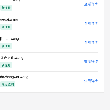
777777.wang
息提取
与 AI 智能体进行实时音视频通话
查看详情
新注册
从文本、图片、视频中提取结构化的属性信息
构建支持视频理解的 AI 音视频实时通话应用
t.diy 一步搞定创意建站
构建大模型应用的安全防护体系
geoai.wang
通过自然语言交互简化开发流程,全栈开发支持
查看详情
通过阿里云安全产品对 AI 应用进行安全防护
新注册
jinnan.wang
查看详情
新注册
红色文化.wang
查看详情
新注册
dazhangwei.wang
查看详情
最近查询