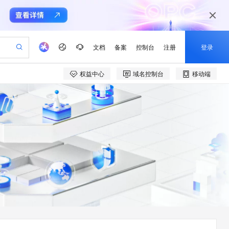
文档
备案
控制台
注册
登录
权益中心
域名控制台
移动端
验
作计划
器
AI 活动
专业服务
服务伙伴合作计划
开发者社区
加入我们
产品动态
服务平台百炼
阿里云 OPC 创新助力计划
一站式生成采购清单，支持单品或批量购买
io：打造专属 AI 语音助手
S产品伙伴计划（繁花）
峰会
CS
造的大模型服务与应用开发平台
一句话生成原生可编辑精美 PPT 文稿
AI 生产力先锋
Al MaaS 服务伙伴赋能合作
域名
博文
Careers
至高可申请百万元
Qwen3.8-Max 模型上线
开启高性价比 AI 编程新体验
弹性可伸缩的云计算服务
Qwen-Audio-3.0-Realtime 端到端实时语音角色扮演
输入一句话想法, 轻松生成专业的 PPT
先锋实践拓展 AI 生产力的边界
Token 补贴，五大权
计划
海大会
伙伴信用分合作计划
商标
问答
社会招聘
益加速 OPC 成功
eek-V4-Pro
SS
一键部署幻兽帕鲁游戏服务器
飞天发布时刻
HOT
Open Search 向量检索版支
划
备案
电子书
校园招聘
pSeek-V4-Pro
视频创作，一键激活电商全链路生产力
稳定、安全、高性价比、高性能的云存储服务
一键购买专属联机服务器，轻松开启游戏
所见，即是所愿
持视频检索 Pipeline 功能
更多支持
划
公司注册
镜像站
视频生成
语音识别与合成
专属 QwenPaw
漫剧工坊：一站式动画创作平台
AI 实训营
HOT
应用身份服务 (IDaaS)
合作伙伴培训与认证
划
上云迁移
站生成，高效打造优质广告素材
全接入的云上超级电脑
从聊天伙伴进化为能主动干活的本地数字员工
快速生产连贯的高质量长漫剧
从基础到进阶，Agent 创客手把手教你
OpenClaw 管理能力上线
e-1.1-T2V
Qwen3-TTS-Flash
lScope
我要反馈
查询合作伙伴
畅细腻的高质量视频
离线语音合成大模型，多语言方言自适应，低延迟高稳定
n Alibaba Cloud ISV 合作
代维服务
建企业门户网站
10 分钟搭建微信、支付宝小程序
MaxCompute MaxFrame 提
创新加速
ope
登录合作伙伴管理后台
我要建议
站，无忧落地极速上线
以可视化方式快速构建移动和 PC 门户网站
国内短信简单易用，安全可靠，秒级触达，全球覆盖200+国家和地区。
高效部署网站，快速应用到小程序
供自动弹性内存功能
e-1.1-I2V
Cosyvoice-V3-Flash