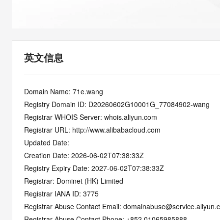
快速部署 Dify，高效搭建 
迁移与运维管理
10 分钟在聊天系统中增加
专有云
英文信息
Domain Name: 71e.wang
Registry Domain ID: D20260602G10001G_77084902-wang
Registrar WHOIS Server: whois.aliyun.com
Registrar URL: http://www.alibabacloud.com
Updated Date: 
Creation Date: 2026-06-02T07:38:33Z
Registry Expiry Date: 2027-06-02T07:38:33Z
Registrar: Dominet (HK) Limited
Registrar IANA ID: 3775
Registrar Abuse Contact Email: domainabuse@service.aliyun.
Registrar Abuse Contact Phone: +852.01065985888