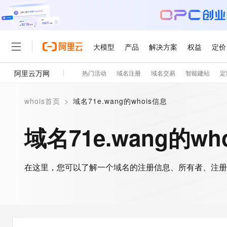
大模型
产品
解决方案
权益
定价
阿里云万网
热门活动
域名注册
域名交易
智能建站
定
大模型
产品
解决方案
权益
定价
云市场
伙伴
服务
了解阿里云
精选产品
精选解决方案
普惠上云
产品定价
精选商城
成为销售伙伴
售前咨询
为什么选择阿里云
千问AI平台
whois首页
>
域名71e.wang的whois信息
了解云产品的定价详情
大模型服务平台百炼
千问办公，解锁你的工作
普惠上云 官方力荐
分销伙伴
在线服务
网站建设
什么是云计算
大
大模型服务与应用平台
企业级Agent产品，直接
云服务器38元/年起，超
域名71e.wang的wh
咨询伙伴
多端小程序
技术领先
云上成本管理
售后服务
轻量应用服务器
Agency Agents：拥
官方推荐返现计划
大模型
精选产品
精选解决方案
Salesforce 国际版订阅
稳定可靠
管理和优化成本
推荐新用户得奖励，单订单
销售伙伴合作计划
自助服务
友盟天域
安全合规
人工智能与机器学习
AI
文本生成
在这里，您可以了解一个域名的注册信息、所有者、注册
云数据库 RDS
HappyHorse 打造一
云工开物
无影生态合作计划
在线服务
观测云
分析师报告
高校专属算力普惠，学生认
计算
互联网应用开发
Qwen3.8-Max
HOT
Salesforce On Alibaba C
工单服务
智能体时代全能旗舰模型
Tuya 物联网平台阿里云
研究报告与白皮书
人工智能平台 PAI
快速拥有专属 OpenClaw
大模
Consulting Partner 合
大数据
容器
免费试用
短信专区
一站式AI开发、训练和推
蓝凌 OA
Qwen3.7-Plus
AI 大模型销售与服务生
现代化应用