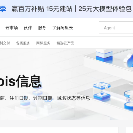
云市场
伙伴
服务
了解阿里云
制交付
备案服务
商标服务
精选云产品
AI 特惠
数据与 API
成为产品伙伴
企业增值服务
最佳实践
价格计算器
AI 场景体
基础软件
产品伙伴合
阿里云认证
市场活动
配置报价
大模型
自助选配和估算价格
新方式
睿译宝，AI翻译排版一步到位
智启 AI 普惠权益
产品生态集成认证中心
企业支持计划
云上春晚
域名与网站
千问官方 MaaS 平台，为开发者和 Agent 而生，新用户赠送 1 亿 + tokens 额度
Qwen Aud
AI Coding
阿里云Maa
2026 阿里云
云服务器 E
为企业打
数据集
Windows
大模型认证
模型
NEW
NEW
交付可用成果
值低价云产品抢先购
上传文档即自动完成翻译和格式还原
至高享 1亿+免费 tokens，加速 Al 应用落地
提供智能易用的域名与建站服务
智能编程，一键
安全可靠、
ois信息
产品生态伙伴
专家技术服务
云上奥运之旅
弹性计算合作
阿里云中企出
手机三要素
宝塔 Linux
全部认证
价格优势
有专属领域专家
GLM-5.2：长任务时代开源旗舰模型
阿里云 OPC 创新助力计划
千问大模型
即刻拥有 DeepS
AI 电商营销
对象存储 O
大模型
产品生态伙伴工作台
企业增值服务台
云栖战略参考
云存储合作计
云栖大会
身份实名认证
CentOS
训练营
推动算力普惠，释放技术红利
最高返9万
多领域专家智能体,一键组建 AI 虚拟交付团队
快速构建应用程序和网站，即刻迈出上云第一步
至高百万元 Token 补贴，加速一人公司成长
多元化、高性能、安全可靠的大模型服务
真正可用的 1M 上下文,一次完成代码全链路开发
轻松解锁专属 Dee
从图文生成到
云上的中国
数据库合作计
活动全景
短信
Docker
图片和
商、注册日期、过期日期、域名状态等信息
站式影视创作平台
Hermes Agent，打造自进化智能体
Token Plan 模型订阅计划
数字证书管理服务（原SSL证书）
5 分钟轻松部署
AI 广告创作
无影云电脑
企业成长
NEW
信息公告
看见新力量
云网络合作计
OCR 文字识别
JAVA
证享300元代金券
可视化编排打通从文字构思到成片全链路闭环
全托管，含MySQL、PostgreSQL、SQL Server、MariaDB多引擎
自主进化，持久记忆，越用越聪明
Qwen3.8-Max 首发尝鲜，限时加量 10 倍，夜间低至2折
实现全站HTTPS，呈现可信的WEB访问
图文、视频一
随时随地安
Kimi-K3
HappyHors
NEW
魔搭 Mode
loud
服务实践
官网公告
Kimi 最新旗舰模型，长程编程与推理利器
让文字生成流
金融模力时刻
Salesforce O
版
发票查验
全能环境
Claude Code + GStack 打造工程团队
千问办公，限时限量积分加倍
Qoder
低代码高效构
AI 建站
短信服务
型
NEW
作计划
计划
创新中心
魔搭 ModelSc
健康状态
理服务
让AI从“聊天伙伴”进化为能干活的“数字员工”
安装技能 GStack，拥有专属 AI 工程团队
你的AI工作搭子，覆盖日常办公高频场景
面向真实软件的智能体编程平台
0 代码专业建
客户案例
天气预报查询
操作系统
Deepseek-v4-pro
HappyHors
态合作计划