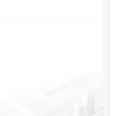
态智能体模型
旗舰 MoE 大模型，百万上下文与顶尖推理能力
图生视频，流
同享
万小智 AI 建站低至 15元/月
Qoder CN
AI 短剧/漫剧
云原生数据库 
快递物流查询
WordPress
成为服务伙
高校合作
点，立即开启云上创新
覆盖公网/内网、递归/权威、移动APP等全场景解析服务
送.CN域名，送备案服务码
基于千问大模型等，支持代码智能生成、研发智能问答
AI助力短剧
GLM-5.2
Wan2.7-T
Ubuntu
服务生态伙伴
视觉 Coding、空间感知、多模态思考等全面升级
1M上下文，专为长程任务能力而生
云工开物
企业应用
Works
Night Plan 支持 Qwen 3.8-Max
云原生大数据计算服务 MaxCompute
AI 办公
容器服务 Kub
NEW
Red Hat
30+ 款产品免费体验
Data Agent 驱动的一站式 Data+AI 开发治理平台
夜间 5 折，Qwen/Meoo/TokenPlan 客户专享
面向分析的企业级SaaS模式云数据仓库
AI智能应用
提供一站式管
科研合作
ERP
堂（旗舰版）
SUSE
智能客服
AI 应用构建
大模型原生
CRM
防护产品
2个月
自动承接线索
建站小程序
Qoder
大模型服务平台百炼-应用模版
OA 办公系统
HOT
NEW
面向真实软件
个人版上线、团队版降价；千问3.8-Max首发发尝鲜
丰富多元化的应用模版和解决方案
力提升
财税管理
模板建站
万有无界
大模型服务平台百炼-智能体
400电话
定制建站
的模型效果
灵活可视化地构建企业级 Agent
方案
广告营销
模板小程序
秒悟
人工智能平台 PAI
定制小程序
云端极速 AI 
新一代 AI 视频生成模型，深度适配广告营销等场景
AI Native 的算法工程平台，一站式完成建模、训练、推理服务部署
APP 开发
建站系统