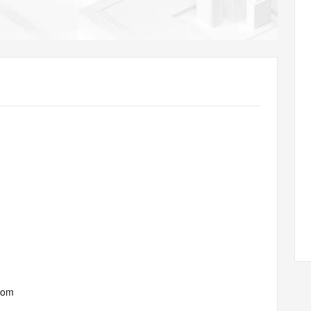
AI 应用
10分钟微调：让0.6B模型媲美235B模
多模态数据信
型
依托云原生高可用架构,实现Dify私有化部署
用1%尺寸在特定领域达到大模型90%以上效果
一个 AI 助手
超强辅助，Bol
即刻拥有 DeepSeek-R1 满血版
在企业官网、通讯软件中为客户提供 AI 客服
多种方案随心选，轻松解锁专属 DeepSeek
com