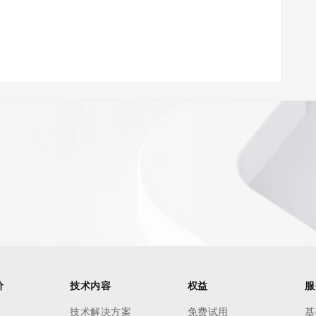
 of Record  identified in this output for information on 
价
技术内容
权益
服
queried domain name.
技术解决方案
免费试用
基