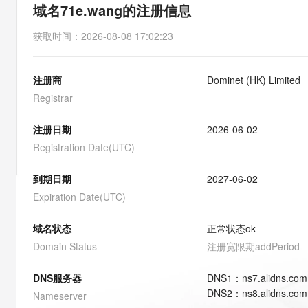
存储
天池大赛
能看、能想、能动手的多模
域名71e.wang的注册信息
云解析DNS
解决方案免费试用 新老
电子合同
最高领取价值200元试用
安全
网络与CDN
AI 算法大赛
Qwen3-VL-Plus
获取时间
：
2026-08-08 17:02:23
畅捷通
大数据开发治理平台 Data
AI 产品 免费试用
网络
安全
云开发大赛
Tableau 订阅
1亿+ 大模型 tokens 和 
注册商
Dominet (HK) Limited
可观测
入门学习赛
中间件
AI空中课堂在线直播课
云防火墙
140+云产品 免费试用
Registrar
大模型服务
上云与迁云
云原生的云上边界网络安全
产品新客免费试用，最长1
数据库
生态解决方案
注册日期
2026-06-02
千问AI平台-Token Plan
企业出海
大模型ACA认证体验
大数据计算
Registration Date(UTC)
助力企业全员 AI 认知与能
行业生态解决方案
政企业务
媒体服务
千问AI平台-模型体验
到期日期
2027-06-02
开发者生态解决方案
在线体验全尺寸、多种模态
Expiration Date(UTC)
企业服务与云通信
AI 开发和 AI 应用解决
Happy 系列大模型
域名与网站
域名状态
正常状态
ok
Domain Status
注册宽限期
addPeriod
终端用户计算
DNS服务器
DNS
1
：
ns7.alidns.com
Serverless
大模型解决方案
DNS
2
：
ns8.alidns.com
Nameserver
开发工具