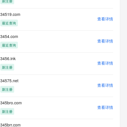
新注册
息提取
与 AI 智能体进行实时音视频通话
从文本、图片、视频中提取结构化的属性信息
构建支持视频理解的 AI 音视频实时通话应用
34519.com
查看详情
t.diy 一步搞定创意建站
构建大模型应用的安全防护体系
最近查询
通过自然语言交互简化开发流程,全栈开发支持
通过阿里云安全产品对 AI 应用进行安全防护
3454.com
查看详情
最近查询
3456.ink
查看详情
新注册
34575.net
查看详情
新注册
345bro.com
查看详情
新注册
345brr.com