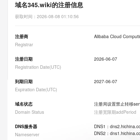
存储
天池大赛
能看、能想、能动手的多模
域名345.wiki的注册信息
云解析DNS
解决方案免费试用 新老
电子合同
最高领取价值200元试用
安全
网络与CDN
AI 算法大赛
Qwen3-VL-Plus
获取时间
：
2026-08-08 01:10:56
畅捷通
大数据开发治理平台 Data
AI 产品 免费试用
网络
安全
云开发大赛
Tableau 订阅
1亿+ 大模型 tokens 和 
注册商
Alibaba Cloud Computin
可观测
入门学习赛
中间件
AI空中课堂在线直播课
云防火墙
140+云产品 免费试用
Registrar
大模型服务
上云与迁云
云原生的云上边界网络安全
产品新客免费试用，最长1
数据库
生态解决方案
注册日期
2026-06-07
千问AI平台-Token Plan
企业出海
大模型ACA认证体验
大数据计算
Registration Date(UTC)
助力企业全员 AI 认知与能
行业生态解决方案
政企业务
媒体服务
千问AI平台-模型体验
到期日期
2027-06-07
开发者生态解决方案
在线体验全尺寸、多种模态
Expiration Date(UTC)
企业服务与云通信
AI 开发和 AI 应用解决
Happy 系列大模型
域名与网站
域名状态
注册局设置禁止转移
ser
Domain Status
注册宽限期
addPeriod
终端用户计算
DNS服务器
DNS
1
：
dns2.hichina.
Serverless
大模型解决方案
DNS
2
：
dns1.hichina.
Nameserver
开发工具