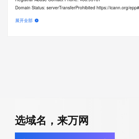
Domain Status: serverTransferProhibited https://icann.org/epp
Domain Status: addPeriod https://icann.org/epp#addPeriod
展开全部
Registry Registrant ID: REDACTED FOR PRIVACY
Registrant Name: REDACTED FOR PRIVACY
Registrant Organization: bei jing shi shi ke ji you xian gong si
Registrant Street: REDACTED FOR PRIVACY
Registrant Street: REDACTED FOR PRIVACY
Registrant Street: REDACTED FOR PRIVACY
Registrant City: REDACTED FOR PRIVACY
Registrant State/Province: bei jing
Registrant Postal Code: REDACTED FOR PRIVACY
Registrant Country: CN
Registrant Phone: REDACTED FOR PRIVACY
Registrant Phone Ext: REDACTED FOR PRIVACY
选域名，来万网
Registrant Fax: REDACTED FOR PRIVACY
Registrant Fax Ext: REDACTED FOR PRIVACY
Registrant Email: Please query the RDDS service of the Registrar