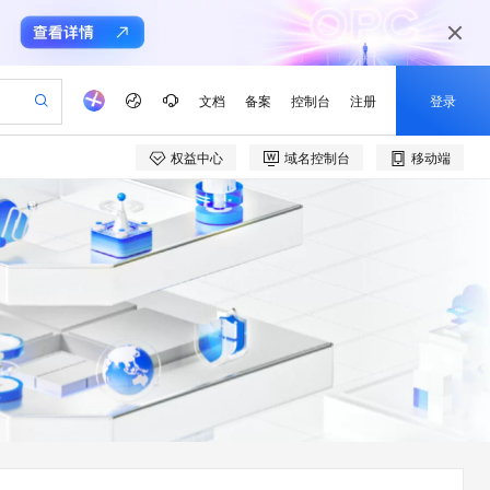
文档
备案
控制台
注册
登录
权益中心
域名控制台
移动端
验
作计划
器
AI 活动
专业服务
服务伙伴合作计划
开发者社区
加入我们
产品动态
服务平台百炼
阿里云 OPC 创新助力计划
一站式生成采购清单，支持单品或批量购买
io：打造专属 AI 语音助手
S产品伙伴计划（繁花）
峰会
CS
造的大模型服务与应用开发平台
一句话生成原生可编辑精美 PPT 文稿
AI 生产力先锋
Al MaaS 服务伙伴赋能合作
域名
博文
Careers
至高可申请百万元
Qwen3.8-Max 模型上线
开启高性价比 AI 编程新体验
弹性可伸缩的云计算服务
Qwen-Audio-3.0-Realtime 端到端实时语音角色扮演
输入一句话想法, 轻松生成专业的 PPT
先锋实践拓展 AI 生产力的边界
Token 补贴，五大权
计划
海大会
伙伴信用分合作计划
商标
问答
社会招聘
益加速 OPC 成功
eek-V4-Pro
SS
一键部署幻兽帕鲁游戏服务器
飞天发布时刻
HOT
Open Search 向量检索版支
划
备案
电子书
校园招聘
pSeek-V4-Pro
视频创作，一键激活电商全链路生产力
稳定、安全、高性价比、高性能的云存储服务
一键购买专属联机服务器，轻松开启游戏
所见，即是所愿
持视频检索 Pipeline 功能
更多支持
划
公司注册
镜像站
视频生成
语音识别与合成
专属 QwenPaw
漫剧工坊：一站式动画创作平台
AI 实训营
HOT
应用身份服务 (IDaaS)
合作伙伴培训与认证
划
上云迁移
站生成，高效打造优质广告素材
全接入的云上超级电脑
从聊天伙伴进化为能主动干活的本地数字员工
快速生产连贯的高质量长漫剧
从基础到进阶，Agent 创客手把手教你
OpenClaw 管理能力上线
e-1.1-T2V
Qwen3-TTS-Flash
lScope
我要反馈
查询合作伙伴
畅细腻的高质量视频
离线语音合成大模型，多语言方言自适应，低延迟高稳定
n Alibaba Cloud ISV 合作
代维服务
建企业门户网站
10 分钟搭建微信、支付宝小程序
MaxCompute MaxFrame 提
创新加速
ope
登录合作伙伴管理后台
我要建议
站，无忧落地极速上线
以可视化方式快速构建移动和 PC 门户网站
国内短信简单易用，安全可靠，秒级触达，全球覆盖200+国家和地区。
高效部署网站，快速应用到小程序
供自动弹性内存功能
e-1.1-I2V
Cosyvoice-V3-Flash