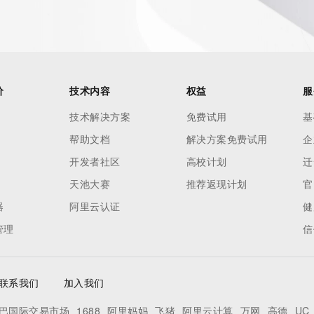
ied domain name.
价
技术内容
权益
服
技术解决方案
免费试用
基
帮助文档
解决方案免费试用
企
开发者社区
高校计划
迁
天池大赛
推荐返现计划
官
器
阿里云认证
健
管理
信
联系我们
加入我们
巴国际交易市场
1688
阿里妈妈
飞猪
阿里云计算
万网
高德
UC