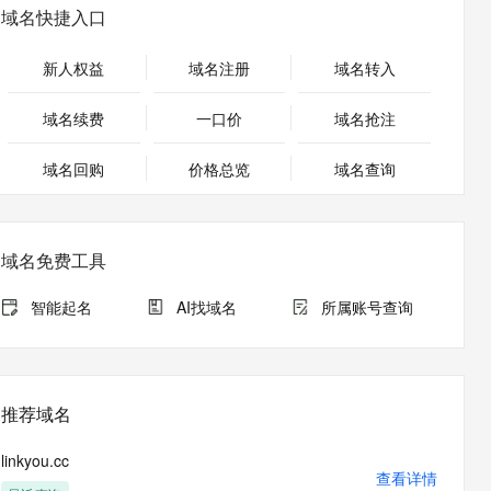
安全
畅自然，细节丰富
高表现力语音合成大模型，语音克隆听感自然
我要投诉
PolarDB
域名快捷入口
上云场景组合购
Milvus 弹性伸缩功能新增节
伴
漫剧创作，剧本、分镜、视频高效生成
100%兼容MySQL、PostgreSQL，兼容Oracle，支持集中和分布式
覆盖90%+业务场景，专享组合折扣价
点支持范围
2V
VPN
Fun-ASR
新人权益
域名注册
域名转入
文戏情感细腻自然，动作戏激烈拳拳到肉，实现更强表演能力
支持中英文自由切换，具备更强的噪声鲁棒性
ernetes 版 ACK
云聚AI 严选权益
AI 原生数据库服务发布
SSL 证书
，一键激活高效办公新体验
理容器应用的 K8s 服务
精选AI产品，从模型到应用全链提效
Agent 数据网关
域名续费
一口价
域名抢注
堡垒机
AI 用量加速计划
云原生数据库 PolarDB
应用
域名回购
价格总览
防火墙
域名查询
、识别商机，让客服更高效、服务更出色。
新老同享，达量后返
Agentic Database 发布
千问办公
主机安全
NEW
的智能体编程平台
一站式AI生产力平台
域名免费工具
AI 应用及服务市场
伶鹊
企业级人与Agent协作平台，接入和调度多个数字员工
智能客服平台，对话机器人、对话分析、智能外呼
智能起名
AI找域名
所属账号查询
AI 应用
大模型服务平台百炼 - 全妙
大模型
应用创作平台
多模态内容创作工具，已接入 DeepSeek
自然语言处理
推荐域名
数据标注
linkyou.cc
机器学习
查看详情