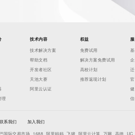
r Whois
h-volume and
 names or
) Whois
价
技术内容
权益
服
 and to
技术解决方案
免费试用
基
domain name
帮助文档
解决方案免费试用
企
ng terms of
开发者社区
高校计划
迁
oses and that
天池大赛
推荐返现计划
官
ble, or
器
阿里云认证
健
rcial
管理
信
r
pply to
ng,
联系我们
加入我们
without
tronic
巴国际交易市场
1688
阿里妈妈
飞猪
阿里云计算
万网
高德
UC