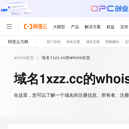
大模型
产品
解决方案
权益
定价
阿里云万网
热门活动
域名注册
域名交易
智能建站
定
大模型
产品
解决方案
权益
定价
云市场
伙伴
服务
了解阿里云
精选产品
精选解决方案
普惠上云
产品定价
精选商城
成为销售伙伴
售前咨询
为什么选择阿里云
千问AI平台
whois首页
>
域名1xzz.cc的whois信息
了解云产品的定价详情
大模型服务平台百炼
千问办公，解锁你的工作
普惠上云 官方力荐
分销伙伴
在线服务
网站建设
什么是云计算
大
大模型服务与应用平台
企业级Agent产品，直接
云服务器38元/年起，超
域名1xzz.cc的who
咨询伙伴
多端小程序
技术领先
云上成本管理
售后服务
轻量应用服务器
Agency Agents：拥
官方推荐返现计划
大模型
精选产品
精选解决方案
Salesforce 国际版订阅
稳定可靠
管理和优化成本
推荐新用户得奖励，单订单
销售伙伴合作计划
自助服务
友盟天域
安全合规
人工智能与机器学习
AI
文本生成
在这里，您可以了解一个域名的注册信息、所有者、注册
云数据库 RDS
HappyHorse 打造一
云工开物
无影生态合作计划
在线服务
观测云
分析师报告
高校专属算力普惠，学生认
计算
互联网应用开发
Qwen3.8-Max
HOT
Salesforce On Alibaba C
工单服务
智能体时代全能旗舰模型
Tuya 物联网平台阿里云
研究报告与白皮书
人工智能平台 PAI
快速拥有专属 OpenClaw
大模
Consulting Partner 合
大数据
容器
免费试用
短信专区
一站式AI开发、训练和推
蓝凌 OA
Qwen3.7-Plus
AI 大模型销售与服务生
现代化应用