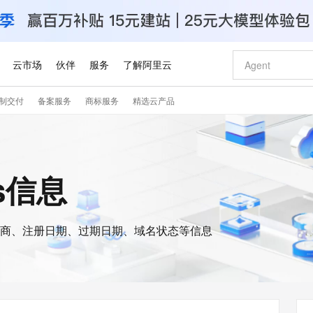
云市场
伙伴
服务
了解阿里云
制交付
备案服务
商标服务
精选云产品
AI 特惠
数据与 API
成为产品伙伴
企业增值服务
最佳实践
价格计算器
AI 场景体
基础软件
产品伙伴合
阿里云认证
市场活动
配置报价
大模型
自助选配和估算价格
新方式
睿译宝，AI翻译排版一步到位
智启 AI 普惠权益
产品生态集成认证中心
企业支持计划
云上春晚
域名与网站
千问官方 MaaS 平台，为开发者和 Agent 而生，新用户赠送 1 亿 + tokens 额度
Qwen Aud
AI Coding
阿里云Maa
2026 阿里云
云服务器 E
为企业打
数据集
Windows
大模型认证
模型
NEW
NEW
交付可用成果
值低价云产品抢先购
上传文档即自动完成翻译和格式还原
至高享 1亿+免费 tokens，加速 Al 应用落地
提供智能易用的域名与建站服务
智能编程，一键
安全可靠、
is信息
产品生态伙伴
专家技术服务
云上奥运之旅
弹性计算合作
阿里云中企出
手机三要素
宝塔 Linux
全部认证
价格优势
有专属领域专家
GLM-5.2：长任务时代开源旗舰模型
阿里云 OPC 创新助力计划
千问大模型
即刻拥有 DeepS
AI 电商营销
对象存储 O
大模型
产品生态伙伴工作台
企业增值服务台
云栖战略参考
云存储合作计
云栖大会
身份实名认证
CentOS
训练营
推动算力普惠，释放技术红利
最高返9万
多领域专家智能体,一键组建 AI 虚拟交付团队
快速构建应用程序和网站，即刻迈出上云第一步
至高百万元 Token 补贴，加速一人公司成长
多元化、高性能、安全可靠的大模型服务
真正可用的 1M 上下文,一次完成代码全链路开发
轻松解锁专属 Dee
从图文生成到
云上的中国
数据库合作计
活动全景
短信
Docker
图片和
商、注册日期、过期日期、域名状态等信息
站式影视创作平台
Hermes Agent，打造自进化智能体
Token Plan 模型订阅计划
数字证书管理服务（原SSL证书）
5 分钟轻松部署
AI 广告创作
无影云电脑
企业成长
NEW
信息公告
看见新力量
云网络合作计
OCR 文字识别
JAVA
证享300元代金券
可视化编排打通从文字构思到成片全链路闭环
全托管，含MySQL、PostgreSQL、SQL Server、MariaDB多引擎
自主进化，持久记忆，越用越聪明
Qwen3.8-Max 首发尝鲜，限时加量 10 倍，夜间低至2折
实现全站HTTPS，呈现可信的WEB访问
图文、视频一
随时随地安
Kimi-K3
HappyHors
NEW
魔搭 Mode
loud
服务实践
官网公告
Kimi 最新旗舰模型，长程编程与推理利器
让文字生成流
金融模力时刻
Salesforce O
版
发票查验
全能环境
Claude Code + GStack 打造工程团队
千问办公，限时限量积分加倍
Qoder
低代码高效构
AI 建站
短信服务
型
NEW
作计划
计划
创新中心
魔搭 ModelSc
健康状态
理服务
让AI从“聊天伙伴”进化为能干活的“数字员工”
安装技能 GStack，拥有专属 AI 工程团队
你的AI工作搭子，覆盖日常办公高频场景
面向真实软件的智能体编程平台
0 代码专业建
客户案例
天气预报查询
操作系统
Deepseek-v4-pro
HappyHors
态合作计划