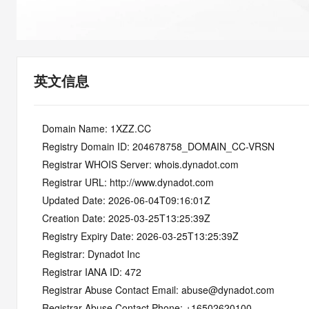
快速部署 Dify，高效搭建 
迁移与运维管理
10 分钟在聊天系统中增加
专有云
英文信息
   Domain Name: 1XZZ.CC
   Registry Domain ID: 204678758_DOMAIN_CC-VRSN
   Registrar WHOIS Server: whois.dynadot.com
   Registrar URL: http://www.dynadot.com
   Updated Date: 2026-06-04T09:16:01Z
   Creation Date: 2025-03-25T13:25:39Z
   Registry Expiry Date: 2026-03-25T13:25:39Z
   Registrar: Dynadot Inc
   Registrar IANA ID: 472
   Registrar Abuse Contact Email: abuse@dynadot.com
   Registrar Abuse Contact Phone: +16502620100