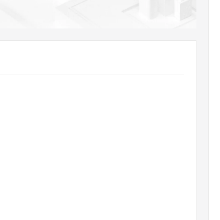
AI 应用
10分钟微调：让0.6B模型媲美235B模
多模态数据信
型
依托云原生高可用架构,实现Dify私有化部署
用1%尺寸在特定领域达到大模型90%以上效果
一个 AI 助手
超强辅助，Bol
即刻拥有 DeepSeek-R1 满血版
在企业官网、通讯软件中为客户提供 AI 客服
多种方案随心选，轻松解锁专属 DeepSeek