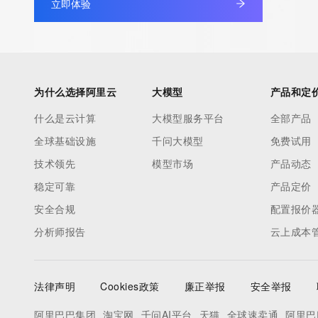
立即体验
TERMS OF USE: You are not authorized to access or query ou
database through the use of electronic processes that are hig
automated except as reasonably necessary to register domain
modify existing registrations; the Data in VeriSign's ("VeriSign"
为什么选择阿里云
大模型
产品和定
database is provided by VeriSign for information purposes only,
什么是云计算
大模型服务平台
全部产品
assist persons in obtaining information about or related to a 
全球基础设施
千问大模型
免费试用
registration record. VeriSign does not guarantee its accuracy.
By submitting a Whois query, you agree to abide by the followi
技术领先
模型市场
产品动态
use: You agree that you may use this Data only for lawful purp
稳定可靠
产品定价
under no circumstances will you use this Data to: (1) allow, ena
安全合规
配置报价
otherwise support the transmission of mass unsolicited, comme
分析师报告
云上成本
advertising or solicitations via e-mail, telephone, or facsimile; o
(2) enable high volume, automated, electronic processes that a
VeriSign (or its computer systems). The compilation, repackagi
法律声明
Cookies政策
廉正举报
安全举报
dissemination or other use of this Data is expressly prohibited 
the prior written consent of VeriSign. You agree not to use elec
阿里巴巴集团
淘宝网
千问AI平台
天猫
全球速卖通
阿里巴