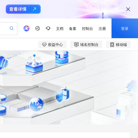
文档
备案
控制台
注册
登录
权益中心
域名控制台
移动端
验
作计划
器
AI 活动
专业服务
服务伙伴合作计划
开发者社区
加入我们
产品动态
服务平台百炼
阿里云 OPC 创新助力计划
一站式生成采购清单，支持单品或批量购买
io：打造专属 AI 语音助手
S产品伙伴计划（繁花）
峰会
CS
造的大模型服务与应用开发平台
一句话生成原生可编辑精美 PPT 文稿
AI 生产力先锋
Al MaaS 服务伙伴赋能合作
域名
博文
Careers
至高可申请百万元
Qwen3.8-Max 模型上线
开启高性价比 AI 编程新体验
弹性可伸缩的云计算服务
Qwen-Audio-3.0-Realtime 端到端实时语音角色扮演
输入一句话想法, 轻松生成专业的 PPT
先锋实践拓展 AI 生产力的边界
Token 补贴，五大权
计划
海大会
伙伴信用分合作计划
商标
问答
社会招聘
益加速 OPC 成功
eek-V4-Pro
SS
一键部署幻兽帕鲁游戏服务器
飞天发布时刻
HOT
Open Search 向量检索版支
划
备案
电子书
校园招聘
pSeek-V4-Pro
视频创作，一键激活电商全链路生产力
稳定、安全、高性价比、高性能的云存储服务
一键购买专属联机服务器，轻松开启游戏
所见，即是所愿
持视频检索 Pipeline 功能
更多支持
划
公司注册
镜像站
视频生成
语音识别与合成
专属 QwenPaw
漫剧工坊：一站式动画创作平台
AI 实训营
HOT
应用身份服务 (IDaaS)
合作伙伴培训与认证
划
上云迁移
站生成，高效打造优质广告素材
全接入的云上超级电脑
从聊天伙伴进化为能主动干活的本地数字员工
快速生产连贯的高质量长漫剧
从基础到进阶，Agent 创客手把手教你
OpenClaw 管理能力上线
e-1.1-T2V
Qwen3-TTS-Flash
lScope
我要反馈
查询合作伙伴
畅细腻的高质量视频
离线语音合成大模型，多语言方言自适应，低延迟高稳定
n Alibaba Cloud ISV 合作
代维服务
建企业门户网站
10 分钟搭建微信、支付宝小程序
MaxCompute MaxFrame 提
创新加速
ope
登录合作伙伴管理后台
我要建议
站，无忧落地极速上线
以可视化方式快速构建移动和 PC 门户网站
国内短信简单易用，安全可靠，秒级触达，全球覆盖200+国家和地区。
高效部署网站，快速应用到小程序
供自动弹性内存功能
e-1.1-I2V
Cosyvoice-V3-Flash