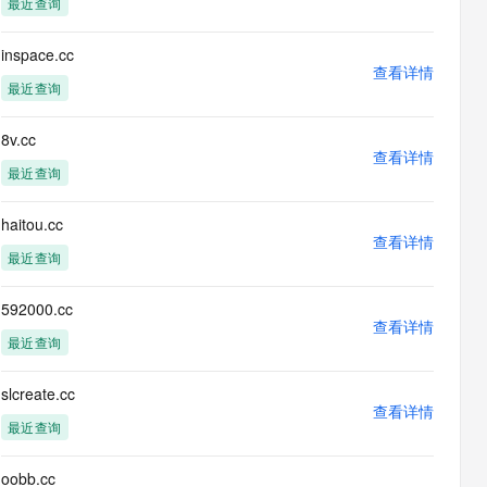
最近查询
息提取
与 AI 智能体进行实时音视频通话
从文本、图片、视频中提取结构化的属性信息
构建支持视频理解的 AI 音视频实时通话应用
inspace.cc
查看详情
t.diy 一步搞定创意建站
构建大模型应用的安全防护体系
最近查询
通过自然语言交互简化开发流程,全栈开发支持
通过阿里云安全产品对 AI 应用进行安全防护
8v.cc
查看详情
最近查询
haitou.cc
查看详情
最近查询
592000.cc
查看详情
最近查询
slcreate.cc
查看详情
最近查询
oobb.cc