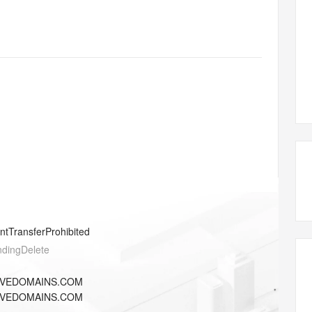
态智能体模型
旗舰 MoE 大模型，百万上下文与顶尖推理能力
图生视频，流
同享
万小智 AI 建站低至 15元/月
Qoder CN
AI 短剧/漫剧
云原生数据库 
快递物流查询
WordPress
成为服务伙
高校合作
点，立即开启云上创新
覆盖公网/内网、递归/权威、移动APP等全场景解析服务
送.CN域名，送备案服务码
基于千问大模型等，支持代码智能生成、研发智能问答
AI助力短剧
GLM-5.2
Wan2.7-T
Ubuntu
服务生态伙伴
视觉 Coding、空间感知、多模态思考等全面升级
1M上下文，专为长程任务能力而生
云工开物
企业应用
Works
Night Plan 支持 Qwen 3.8-Max
云原生大数据计算服务 MaxCompute
AI 办公
容器服务 Kub
NEW
Red Hat
30+ 款产品免费体验
Data Agent 驱动的一站式 Data+AI 开发治理平台
夜间 5 折，Qwen/Meoo/TokenPlan 客户专享
面向分析的企业级SaaS模式云数据仓库
AI智能应用
提供一站式管
科研合作
ERP
堂（旗舰版）
SUSE
智能客服
AI 应用构建
大模型原生
CRM
防护产品
2个月
自动承接线索
建站小程序
Qoder
大模型服务平台百炼-应用模版
OA 办公系统
HOT
NEW
面向真实软件
个人版上线、团队版降价；千问3.8-Max首发发尝鲜
丰富多元化的应用模版和解决方案
力提升
财税管理
模板建站
万有无界
大模型服务平台百炼-智能体
400电话
定制建站
的模型效果
灵活可视化地构建企业级 Agent
方案
广告营销
模板小程序
秒悟
人工智能平台 PAI
entTransferProhibited
定制小程序
云端极速 AI 
新一代 AI 视频生成模型，深度适配广告营销等场景
AI Native 的算法工程平台，一站式完成建模、训练、推理服务部署
ndingDelete
APP 开发
OVEDOMAINS.COM
建站系统
OVEDOMAINS.COM