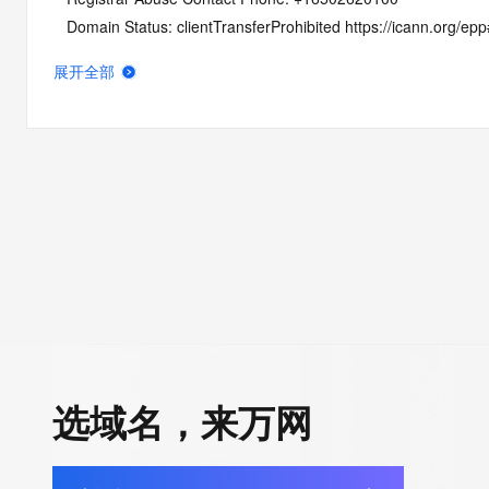
   Domain Status: clientTransferProhibited https://icann.org/ep
   Domain Status: pendingDelete https://icann.org/epp#pendin
展开全部
   Name Server: 5014.NS1.ABOVEDOMAINS.COM
   Name Server: 5014.NS2.ABOVEDOMAINS.COM
   DNSSEC: unsigned
   URL of the ICANN Whois Inaccuracy Complaint Form: https:/
>>> Last update of WHOIS database: 2026-06-06T01:44:59Z 
For more information on Whois status codes, please visit https:
NOTICE: The expiration date displayed in this record is the dat
registrar's sponsorship of the domain name registration in the re
currently set to expire. This date does not necessarily reflect th
expiration date of the domain name registrant's agreement wit
选域名，来万网
sponsoring registrar.  Users may consult the sponsoring registr
Whois database to view the registrar's reported date of expirat
for this registration.