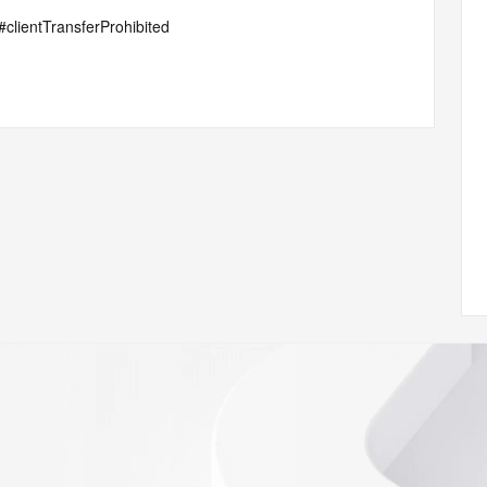
p#clientTransferProhibited
gDelete
/www.icann.org/wicf/
<<<
//icann.org/epp
e the
gistry is
e
h the
ar's
ion