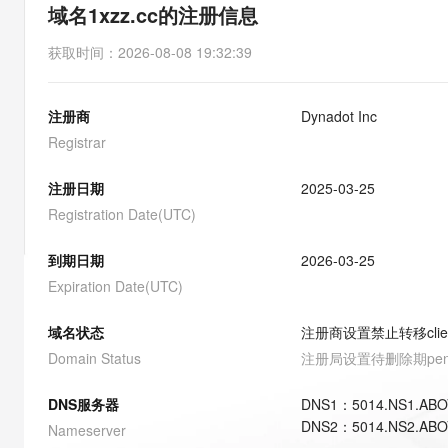
存储
天池大赛
能看、能想、能动手的多模
域名1xzz.cc的注册信息
云解析DNS
解决方案免费试用 新老
电子合同
最高领取价值200元试用
安全
网络与CDN
AI 算法大赛
Qwen3-VL-Plus
获取时间
：
2026-08-08 19:32:39
畅捷通
大数据开发治理平台 Data
AI 产品 免费试用
网络
安全
云开发大赛
Tableau 订阅
1亿+ 大模型 tokens 和 
注册商
Dynadot Inc
可观测
入门学习赛
中间件
AI空中课堂在线直播课
云防火墙
140+云产品 免费试用
Registrar
大模型服务
上云与迁云
云原生的云上边界网络安全
产品新客免费试用，最长1
数据库
生态解决方案
注册日期
2025-03-25
千问AI平台-Token Plan
企业出海
大模型ACA认证体验
大数据计算
Registration Date(UTC)
助力企业全员 AI 认知与能
行业生态解决方案
政企业务
媒体服务
千问AI平台-模型体验
到期日期
2026-03-25
开发者生态解决方案
在线体验全尺寸、多种模态
Expiration Date(UTC)
企业服务与云通信
AI 开发和 AI 应用解决
Happy 系列大模型
域名与网站
域名状态
注册商设置禁止转移
cli
Domain Status
注册局设置待删除期
pe
终端用户计算
DNS服务器
DNS
1
：
5014.NS1.AB
Serverless
大模型解决方案
DNS
2
：
5014.NS2.AB
Nameserver
开发工具