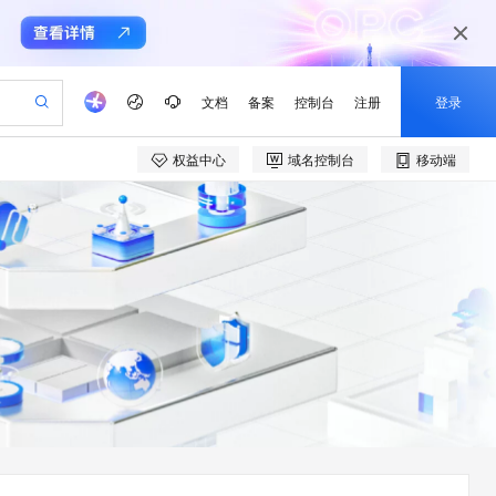
文档
备案
控制台
注册
登录
权益中心
域名控制台
移动端
验
作计划
器
AI 活动
专业服务
服务伙伴合作计划
开发者社区
加入我们
产品动态
服务平台百炼
阿里云 OPC 创新助力计划
一站式生成采购清单，支持单品或批量购买
io：打造专属 AI 语音助手
S产品伙伴计划（繁花）
峰会
CS
造的大模型服务与应用开发平台
一句话生成原生可编辑精美 PPT 文稿
AI 生产力先锋
Al MaaS 服务伙伴赋能合作
域名
博文
Careers
至高可申请百万元
Qwen3.8-Max 模型上线
开启高性价比 AI 编程新体验
弹性可伸缩的云计算服务
Qwen-Audio-3.0-Realtime 端到端实时语音角色扮演
输入一句话想法, 轻松生成专业的 PPT
先锋实践拓展 AI 生产力的边界
Token 补贴，五大权
计划
海大会
伙伴信用分合作计划
商标
问答
社会招聘
益加速 OPC 成功
eek-V4-Pro
SS
一键部署幻兽帕鲁游戏服务器
飞天发布时刻
HOT
Open Search 向量检索版支
划
备案
电子书
校园招聘
pSeek-V4-Pro
视频创作，一键激活电商全链路生产力
稳定、安全、高性价比、高性能的云存储服务
一键购买专属联机服务器，轻松开启游戏
所见，即是所愿
持视频检索 Pipeline 功能
更多支持
划
公司注册
镜像站
视频生成
语音识别与合成
专属 QwenPaw
漫剧工坊：一站式动画创作平台
AI 实训营
HOT
应用身份服务 (IDaaS)
合作伙伴培训与认证
划
上云迁移
站生成，高效打造优质广告素材
全接入的云上超级电脑
从聊天伙伴进化为能主动干活的本地数字员工
快速生产连贯的高质量长漫剧
从基础到进阶，Agent 创客手把手教你
OpenClaw 管理能力上线
e-1.1-T2V
Qwen3-TTS-Flash
lScope
我要反馈
查询合作伙伴
畅细腻的高质量视频
离线语音合成大模型，多语言方言自适应，低延迟高稳定
n Alibaba Cloud ISV 合作
代维服务
建企业门户网站
10 分钟搭建微信、支付宝小程序
MaxCompute MaxFrame 提
创新加速
ope
登录合作伙伴管理后台
我要建议
站，无忧落地极速上线
以可视化方式快速构建移动和 PC 门户网站
国内短信简单易用，安全可靠，秒级触达，全球覆盖200+国家和地区。
高效部署网站，快速应用到小程序
供自动弹性内存功能
e-1.1-I2V
Cosyvoice-V3-Flash