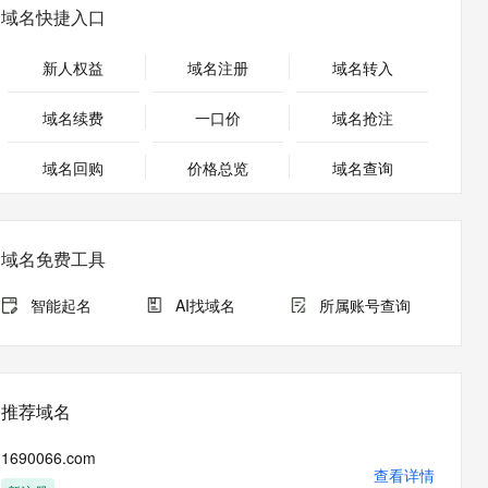
安全
畅自然，细节丰富
高表现力语音合成大模型，语音克隆听感自然
我要投诉
PolarDB
域名快捷入口
上云场景组合购
Milvus 弹性伸缩功能新增节
伴
漫剧创作，剧本、分镜、视频高效生成
100%兼容MySQL、PostgreSQL，兼容Oracle，支持集中和分布式
覆盖90%+业务场景，专享组合折扣价
点支持范围
2V
VPN
Fun-ASR
新人权益
域名注册
域名转入
文戏情感细腻自然，动作戏激烈拳拳到肉，实现更强表演能力
支持中英文自由切换，具备更强的噪声鲁棒性
ernetes 版 ACK
云聚AI 严选权益
AI 原生数据库服务发布
SSL 证书
，一键激活高效办公新体验
理容器应用的 K8s 服务
精选AI产品，从模型到应用全链提效
Agent 数据网关
域名续费
一口价
域名抢注
堡垒机
AI 用量加速计划
云原生数据库 PolarDB
应用
域名回购
价格总览
防火墙
域名查询
、识别商机，让客服更高效、服务更出色。
新老同享，达量后返
Agentic Database 发布
千问办公
主机安全
NEW
的智能体编程平台
一站式AI生产力平台
域名免费工具
AI 应用及服务市场
伶鹊
企业级人与Agent协作平台，接入和调度多个数字员工
智能客服平台，对话机器人、对话分析、智能外呼
智能起名
AI找域名
所属账号查询
AI 应用
大模型服务平台百炼 - 全妙
大模型
应用创作平台
多模态内容创作工具，已接入 DeepSeek
自然语言处理
推荐域名
数据标注
1690066.com
机器学习
查看详情