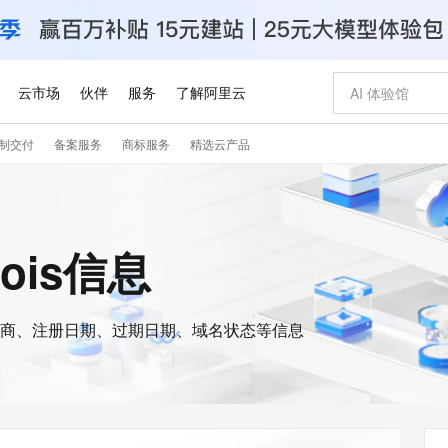
云市场
伙伴
服务
了解阿里云
制交付
备案服务
商标服务
精选云产品
AI 特惠
数据与 API
成为产品伙伴
企业增值服务
最佳实践
价格计算器
AI 场景体
基础软件
产品伙伴合
阿里云认证
市场活动
配置报价
大模型
自助选配和估算价格
新方式
睿译宝，AI翻译排版一步到位
智启 AI 普惠权益
产品生态集成认证中心
企业支持计划
云上春晚
域名与网站
千问官方 MaaS 平台，为开发者和 Agent 而生，新用户赠送 1 亿 + tokens 额度
Qwen Aud
AI Coding
阿里云Maa
2026 阿里云
云服务器 E
为企业打
数据集
Windows
大模型认证
模型
NEW
NEW
交付可用成果
值低价云产品抢先购
上传文档即自动完成翻译和格式还原
至高享 1亿+免费 tokens，加速 Al 应用落地
提供智能易用的域名与建站服务
智能编程，一键
安全可靠、
hois信息
产品生态伙伴
专家技术服务
云上奥运之旅
弹性计算合作
阿里云中企出
手机三要素
宝塔 Linux
全部认证
价格优势
有专属领域专家
GLM-5.2：长任务时代开源旗舰模型
阿里云 OPC 创新助力计划
千问大模型
即刻拥有 DeepS
AI 电商营销
对象存储 O
大模型
产品生态伙伴工作台
企业增值服务台
云栖战略参考
云存储合作计
云栖大会
身份实名认证
CentOS
训练营
推动算力普惠，释放技术红利
最高返9万
多领域专家智能体,一键组建 AI 虚拟交付团队
快速构建应用程序和网站，即刻迈出上云第一步
至高百万元 Token 补贴，加速一人公司成长
多元化、高性能、安全可靠的大模型服务
真正可用的 1M 上下文,一次完成代码全链路开发
轻松解锁专属 Dee
从图文生成到
云上的中国
数据库合作计
活动全景
短信
Docker
图片和
商、注册日期、过期日期、域名状态等信息
站式影视创作平台
Hermes Agent，打造自进化智能体
Token Plan 模型订阅计划
数字证书管理服务（原SSL证书）
5 分钟轻松部署
AI 广告创作
无影云电脑
企业成长
NEW
信息公告
看见新力量
云网络合作计
OCR 文字识别
JAVA
证享300元代金券
可视化编排打通从文字构思到成片全链路闭环
全托管，含MySQL、PostgreSQL、SQL Server、MariaDB多引擎
自主进化，持久记忆，越用越聪明
Qwen3.8-Max 首发尝鲜，限时加量 10 倍，夜间低至2折
实现全站HTTPS，呈现可信的WEB访问
图文、视频一
随时随地安
Kimi-K3
HappyHors
NEW
魔搭 Mode
loud
服务实践
官网公告
Kimi 最新旗舰模型，长程编程与推理利器
让文字生成流
金融模力时刻
Salesforce O
版
发票查验
全能环境
Claude Code + GStack 打造工程团队
千问办公，限时限量积分加倍
Qoder
低代码高效构
AI 建站
短信服务
型
NEW
作计划
计划
创新中心
魔搭 ModelSc
健康状态
理服务
让AI从“聊天伙伴”进化为能干活的“数字员工”
安装技能 GStack，拥有专属 AI 工程团队
你的AI工作搭子，覆盖日常办公高频场景
面向真实软件的智能体编程平台
0 代码专业建
客户案例
天气预报查询
操作系统
Deepseek-v4-pro
HappyHors
态合作计划