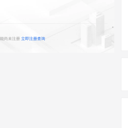
态智能体模型
旗舰 MoE 大模型，百万上下文与顶尖推理能力
图生视频，流
同享
万小智 AI 建站低至 15元/月
Qoder CN
AI 短剧/漫剧
云原生数据库 
快递物流查询
WordPress
成为服务伙
高校合作
点，立即开启云上创新
覆盖公网/内网、递归/权威、移动APP等全场景解析服务
送.CN域名，送备案服务码
基于千问大模型等，支持代码智能生成、研发智能问答
AI助力短剧
GLM-5.2
Wan2.7-T
Ubuntu
服务生态伙伴
视觉 Coding、空间感知、多模态思考等全面升级
1M上下文，专为长程任务能力而生
云工开物
企业应用
Works
Night Plan 支持 Qwen 3.8-Max
云原生大数据计算服务 MaxCompute
AI 办公
容器服务 Kub
NEW
Red Hat
30+ 款产品免费体验
Data Agent 驱动的一站式 Data+AI 开发治理平台
夜间 5 折，Qwen/Meoo/TokenPlan 客户专享
面向分析的企业级SaaS模式云数据仓库
AI智能应用
提供一站式管
科研合作
ERP
堂（旗舰版）
SUSE
能尚未注册
立即注册查询
智能客服
AI 应用构建
大模型原生
CRM
防护产品
2个月
自动承接线索
建站小程序
Qoder
大模型服务平台百炼-应用模版
OA 办公系统
HOT
NEW
面向真实软件
个人版上线、团队版降价；千问3.8-Max首发发尝鲜
丰富多元化的应用模版和解决方案
力提升
财税管理
模板建站
万有无界
大模型服务平台百炼-智能体
400电话
定制建站
的模型效果
灵活可视化地构建企业级 Agent
方案
广告营销
模板小程序
秒悟
人工智能平台 PAI
定制小程序
云端极速 AI 
新一代 AI 视频生成模型，深度适配广告营销等场景
AI Native 的算法工程平台，一站式完成建模、训练、推理服务部署
APP 开发
建站系统