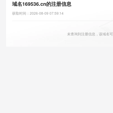
存储
天池大赛
能看、能想、能动手的多模
域名169536.cn的注册信息
云解析DNS
解决方案免费试用 新老
电子合同
最高领取价值200元试用
安全
网络与CDN
AI 算法大赛
Qwen3-VL-Plus
获取时间
：
2026-08-09 07:59:14
畅捷通
大数据开发治理平台 Data
AI 产品 免费试用
网络
安全
云开发大赛
Tableau 订阅
1亿+ 大模型 tokens 和 
可观测
入门学习赛
中间件
AI空中课堂在线直播课
未查询到注册信息，该域名可
云防火墙
140+云产品 免费试用
大模型服务
上云与迁云
云原生的云上边界网络安全
产品新客免费试用，最长1
数据库
生态解决方案
千问AI平台-Token Plan
企业出海
大模型ACA认证体验
大数据计算
助力企业全员 AI 认知与能
行业生态解决方案
政企业务
媒体服务
千问AI平台-模型体验
开发者生态解决方案
在线体验全尺寸、多种模态
企业服务与云通信
AI 开发和 AI 应用解决
Happy 系列大模型
域名与网站
终端用户计算
Serverless
大模型解决方案
开发工具