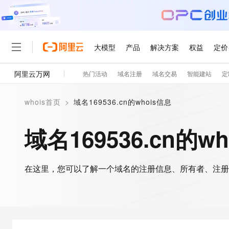
大模型
产品
解决方案
权益
定价
阿里云万网
热门活动
域名注册
域名交易
智能建站
定
大模型
产品
解决方案
权益
定价
云市场
伙伴
服务
了解阿里云
精选产品
精选解决方案
普惠上云
产品定价
精选商城
成为销售伙伴
售前咨询
为什么选择阿里云
千问AI平台
whois首页
>
域名169536.cn的whois信息
了解云产品的定价详情
大模型服务平台百炼
千问办公，解锁你的工作
普惠上云 官方力荐
分销伙伴
在线服务
网站建设
什么是云计算
大
大模型服务与应用平台
企业级Agent产品，直接
云服务器38元/年起，超
域名169536.cn的w
咨询伙伴
多端小程序
技术领先
云上成本管理
售后服务
轻量应用服务器
Agency Agents：拥
官方推荐返现计划
大模型
精选产品
精选解决方案
Salesforce 国际版订阅
稳定可靠
管理和优化成本
推荐新用户得奖励，单订单
销售伙伴合作计划
自助服务
友盟天域
安全合规
人工智能与机器学习
AI
文本生成
在这里，您可以了解一个域名的注册信息、所有者、注册
云数据库 RDS
HappyHorse 打造一
云工开物
无影生态合作计划
在线服务
观测云
分析师报告
高校专属算力普惠，学生认
计算
互联网应用开发
Qwen3.8-Max
HOT
Salesforce On Alibaba C
工单服务
智能体时代全能旗舰模型
Tuya 物联网平台阿里云
研究报告与白皮书
人工智能平台 PAI
快速拥有专属 OpenClaw
大模
Consulting Partner 合
大数据
容器
免费试用
短信专区
一站式AI开发、训练和推
蓝凌 OA
Qwen3.7-Plus
AI 大模型销售与服务生
现代化应用