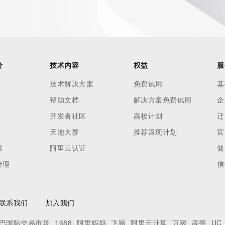
价
技术内容
权益
服
技术解决方案
免费试用
基
帮助文档
解决方案免费试用
企
开发者社区
高校计划
迁
天池大赛
推荐返现计划
官
器
阿里云认证
健
管理
信
联系我们
加入我们
巴国际交易市场
1688
阿里妈妈
飞猪
阿里云计算
万网
高德
UC