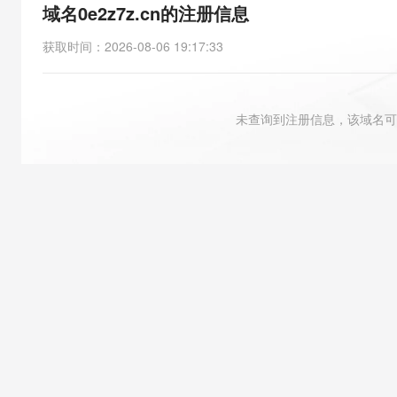
存储
天池大赛
能看、能想、能动手的多模
域名0e2z7z.cn的注册信息
云解析DNS
解决方案免费试用 新老
电子合同
最高领取价值200元试用
安全
网络与CDN
AI 算法大赛
Qwen3-VL-Plus
获取时间
：
2026-08-06 19:17:33
畅捷通
大数据开发治理平台 Data
AI 产品 免费试用
网络
安全
云开发大赛
Tableau 订阅
1亿+ 大模型 tokens 和 
可观测
入门学习赛
中间件
AI空中课堂在线直播课
未查询到注册信息，该域名可
云防火墙
140+云产品 免费试用
大模型服务
上云与迁云
云原生的云上边界网络安全
产品新客免费试用，最长1
数据库
生态解决方案
千问AI平台-Token Plan
企业出海
大模型ACA认证体验
大数据计算
助力企业全员 AI 认知与能
行业生态解决方案
政企业务
媒体服务
千问AI平台-模型体验
开发者生态解决方案
在线体验全尺寸、多种模态
企业服务与云通信
AI 开发和 AI 应用解决
Happy 系列大模型
域名与网站
终端用户计算
Serverless
大模型解决方案
开发工具