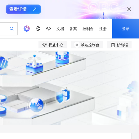
文档
备案
控制台
注册
登录
权益中心
域名控制台
移动端
验
作计划
器
AI 活动
专业服务
服务伙伴合作计划
开发者社区
加入我们
产品动态
服务平台百炼
阿里云 OPC 创新助力计划
一站式生成采购清单，支持单品或批量购买
可编辑精美 PPT 文稿
S产品伙伴计划（繁花）
峰会
CS
造的大模型服务与应用开发平台
Agency Agents：拥有专属领域专家
AI 生产力先锋
Al MaaS 服务伙伴赋能合作
域名
博文
Careers
至高可申请百万元
Qwen3.8-Max 模型上线
 轻松生成专业的 PPT
开启高性价比 AI 编程新体验
弹性可伸缩的云计算服务
先锋实践拓展 AI 生产力的边界
多领域专家智能体,一键组建 AI 虚拟交付团队
Token 补贴，五大权
计划
海大会
伙伴信用分合作计划
商标
问答
社会招聘
益加速 OPC 成功
帕鲁游戏服务器
SS
HappyHorse 打造一站式影视创作平台
飞天发布时刻
HOT
Open Search 向量检索版支
划
备案
电子书
校园招聘
联机服务器，轻松开启游戏
视频创作，一键激活电商全链路生产力
稳定、安全、高性价比、高性能的云存储服务
所见，即是所愿
持视频检索 Pipeline 功能
可视化编排打通从文字构思到成片全链路闭环
更多支持
划
公司注册
镜像站
视频生成
语音识别与合成
 智能体与工作流应用
漫剧工坊：一站式动画创作平台
AI 实训营
应用身份服务 (IDaaS)
合作伙伴培训与认证
划
上云迁移
站生成，高效打造优质广告素材
全接入的云上超级电脑
通过阿里云百炼高效搭建AI应用,助力高效开发
快速生产连贯的高质量长漫剧
从基础到进阶，Agent 创客手把手教你
OpenClaw 管理能力上线
e-1.1-T2V
Qwen3-TTS-Flash
lScope
我要反馈
查询合作伙伴
畅细腻的高质量视频
离线语音合成大模型，多语言方言自适应，低延迟高稳定
n Alibaba Cloud ISV 合作
代维服务
建企业门户网站
10 分钟搭建微信、支付宝小程序
MaxCompute MaxFrame 提
创新加速
ope
登录合作伙伴管理后台
我要建议
站，无忧落地极速上线
以可视化方式快速构建移动和 PC 门户网站
国内短信简单易用，安全可靠，秒级触达，全球覆盖200+国家和地区。
高效部署网站，快速应用到小程序
供自动弹性内存功能
e-1.1-I2V
Cosyvoice-V3-Flash