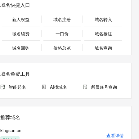
安全
畅自然，细节丰富
高表现力语音合成大模型，语音克隆听感自然
我要投诉
PolarDB
域名快捷入口
上云场景组合购
Milvus 弹性伸缩功能新增节
伴
漫剧创作，剧本、分镜、视频高效生成
100%兼容MySQL、PostgreSQL，兼容Oracle，支持集中和分布式
覆盖90%+业务场景，专享组合折扣价
点支持范围
2V
VPN
Fun-ASR
新人权益
域名注册
域名转入
文戏情感细腻自然，动作戏激烈拳拳到肉，实现更强表演能力
支持中英文自由切换，具备更强的噪声鲁棒性
ernetes 版 ACK
云聚AI 严选权益
AI 原生数据库服务发布
SSL 证书
，一键激活高效办公新体验
理容器应用的 K8s 服务
精选AI产品，从模型到应用全链提效
Agent 数据网关
域名续费
一口价
域名抢注
堡垒机
AI 用量加速计划
云原生数据库 PolarDB
应用
域名回购
价格总览
防火墙
域名查询
、识别商机，让客服更高效、服务更出色。
新老同享，达量后返
Agentic Database 发布
千问办公
主机安全
NEW
的智能体编程平台
一站式AI生产力平台
域名免费工具
AI 应用及服务市场
伶鹊
企业级人与Agent协作平台，接入和调度多个数字员工
智能客服平台，对话机器人、对话分析、智能外呼
智能起名
AI找域名
所属账号查询
AI 应用
大模型服务平台百炼 - 全妙
大模型
应用创作平台
多模态内容创作工具，已接入 DeepSeek
自然语言处理
推荐域名
数据标注
kingsun.cn
机器学习
查看详情