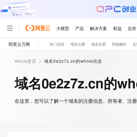
大模型
产品
解决方案
权益
定价
阿里云万网
热门活动
域名注册
域名交易
智能建站
定
大模型
产品
解决方案
权益
定价
云市场
伙伴
服务
了解阿里云
精选产品
精选解决方案
普惠上云
产品定价
精选商城
成为销售伙伴
售前咨询
为什么选择阿里云
千问AI平台
whois首页
>
域名0e2z7z.cn的whois信息
了解云产品的定价详情
大模型服务平台百炼
睿译宝，AI翻译排版一
普惠上云 官方力荐
分销伙伴
在线服务
网站建设
什么是云计算
大
大模型服务与应用平台
上传文档即自动完成翻译和
云服务器38元/年起，超
域名0e2z7z.cn的w
咨询伙伴
多端小程序
技术领先
云上成本管理
售后服务
轻量应用服务器
GLM-5.2：长任务时代
官方推荐返现计划
大模型
精选产品
精选解决方案
Salesforce 国际版订阅
稳定可靠
管理和优化成本
推荐新用户得奖励，单订单
销售伙伴合作计划
自助服务
友盟天域
安全合规
人工智能与机器学习
AI
文本生成
在这里，您可以了解一个域名的注册信息、所有者、注册
云数据库 RDS
Hermes Agent，打造
云工开物
无影生态合作计划
在线服务
观测云
分析师报告
自主进化，持久记忆，越用
高校专属算力普惠，学生认
计算
互联网应用开发
Qwen3.8-Max
HOT
Salesforce On Alibaba C
工单服务
智能体时代全能旗舰模型
Tuya 物联网平台阿里云
研究报告与白皮书
人工智能平台 PAI
快速拥有专属 OpenClaw
大模
Consulting Partner 合
大数据
容器
免费试用
短信专区
一站式AI开发、训练和推
蓝凌 OA
Qwen3.7-Plus
AI 大模型销售与服务生
现代化应用