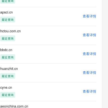
最近查询
息提取
与 AI 智能体进行实时音视频通话
从文本、图片、视频中提取结构化的属性信息
构建支持视频理解的 AI 音视频实时通话应用
apsci.cn
查看详情
t.diy 一步搞定创意建站
构建大模型应用的安全防护体系
最近查询
通过自然语言交互简化开发流程,全栈开发支持
通过阿里云安全产品对 AI 应用进行安全防护
hctou.com.cn
查看详情
最近查询
bbdc.cn
查看详情
最近查询
huanzhit.cn
查看详情
最近查询
cyne.cn
查看详情
最近查询
aeonchina.com.cn