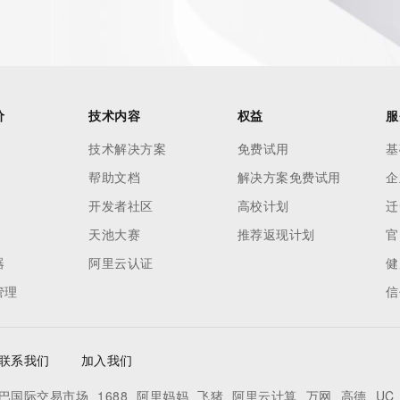
价
技术内容
权益
服
技术解决方案
免费试用
基
帮助文档
解决方案免费试用
企
开发者社区
高校计划
迁
天池大赛
推荐返现计划
官
器
阿里云认证
健
管理
信
联系我们
加入我们
巴国际交易市场
1688
阿里妈妈
飞猪
阿里云计算
万网
高德
UC