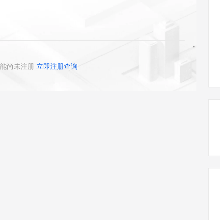
态智能体模型
旗舰 MoE 大模型，百万上下文与顶尖推理能力
图生视频，流
同享
万小智 AI 建站低至 15元/月
Qoder CN
AI 短剧/漫剧
云原生数据库 
快递物流查询
WordPress
成为服务伙
高校合作
点，立即开启云上创新
覆盖公网/内网、递归/权威、移动APP等全场景解析服务
送.CN域名，送备案服务码
基于千问大模型等，支持代码智能生成、研发智能问答
AI助力短剧
GLM-5.2
Wan2.7-T
Ubuntu
服务生态伙伴
视觉 Coding、空间感知、多模态思考等全面升级
1M上下文，专为长程任务能力而生
云工开物
企业应用
Works
Night Plan 支持 Qwen 3.8-Max
云原生大数据计算服务 MaxCompute
AI 办公
容器服务 Kub
NEW
Red Hat
30+ 款产品免费体验
Data Agent 驱动的一站式 Data+AI 开发治理平台
夜间 5 折，Qwen/Meoo/TokenPlan 客户专享
面向分析的企业级SaaS模式云数据仓库
AI智能应用
提供一站式管
科研合作
ERP
堂（旗舰版）
SUSE
能尚未注册
立即注册查询
智能客服
AI 应用构建
大模型原生
CRM
防护产品
2个月
自动承接线索
建站小程序
Qoder
大模型服务平台百炼-应用模版
OA 办公系统
HOT
NEW
面向真实软件
个人版上线、团队版降价；千问3.8-Max首发发尝鲜
丰富多元化的应用模版和解决方案
力提升
财税管理
模板建站
万有无界
大模型服务平台百炼-智能体
400电话
定制建站
的模型效果
灵活可视化地构建企业级 Agent
方案
广告营销
模板小程序
秒悟
人工智能平台 PAI
定制小程序
云端极速 AI 
新一代 AI 视频生成模型，深度适配广告营销等场景
AI Native 的算法工程平台，一站式完成建模、训练、推理服务部署
APP 开发
建站系统