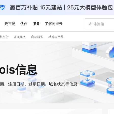
云市场
伙伴
服务
了解阿里云
制交付
备案服务
商标服务
精选云产品
AI 特惠
数据与 API
成为产品伙伴
企业增值服务
最佳实践
价格计算器
AI 场景体
基础软件
产品伙伴合
阿里云认证
市场活动
配置报价
大模型
自助选配和估算价格
步到位
智启 AI 普惠权益
产品生态集成认证中心
企业支持计划
云上春晚
域名与网站
Qwen Audio：打造专属 AI 语音助手
千问官方 MaaS 平台，为开发者和 Agent 而生，新用户赠送 1 亿 + tokens 额度
一句话生成原生
AI Coding
阿里云Maa
2026 阿里云
云服务器 E
为企业打
数据集
Windows
大模型认证
模型
NEW
NEW
格式还原
值低价云产品抢先购
至高享 1亿+免费 tokens，加速 Al 应用落地
提供智能易用的域名与建站服务
Qwen-Audio-3.0-Realtime 端到端实时语音角色扮演
输入一句话想法,
智能编程，一键
安全可靠、
hois信息
产品生态伙伴
专家技术服务
云上奥运之旅
弹性计算合作
阿里云中企出
手机三要素
宝塔 Linux
全部认证
价格优势
开源旗舰模型
即刻拥有 DeepSeek-V4-Pro
阿里云 OPC 创新助力计划
千问大模型
一键部署幻兽
AI 电商营销
对象存储 O
大模型
产品生态伙伴工作台
企业增值服务台
云栖战略参考
云存储合作计
云栖大会
身份实名认证
CentOS
训练营
推动算力普惠，释放技术红利
最高返9万
真正可用的 1M 上下文,一次完成代码全链路开发
快速构建应用程序和网站，即刻迈出上云第一步
轻松解锁专属 DeepSeek-V4-Pro
至高百万元 Token 补贴，加速一人公司成长
多元化、高性能、安全可靠的大模型服务
一键购买专属
从图文生成到
云上的中国
数据库合作计
活动全景
短信
Docker
图片和
商、注册日期、过期日期、域名状态等信息
自进化智能体
5 分钟轻松部署专属 QwenPaw
Token Plan 模型订阅计划
数字证书管理服务（原SSL证书）
高效搭建 AI
AI 广告创作
无影云电脑
企业成长
NEW
HOT
信息公告
看见新力量
云网络合作计
OCR 文字识别
JAVA
越聪明
证享300元代金券
全托管，含MySQL、PostgreSQL、SQL Server、MariaDB多引擎
Qwen3.8-Max 首发尝鲜，限时加量 10 倍，夜间低至2折
实现全站HTTPS，呈现可信的WEB访问
从聊天伙伴进化为能主动干活的本地数字员工
图文、视频一
随时随地安
Kimi-K3
HappyHors
NEW
魔搭 Mode
loud
服务实践
官网公告
Kimi 最新旗舰模型，长程编程与推理利器
让文字生成流
金融模力时刻
Salesforce O
版
发票查验
全能环境
Claude Code + GStack 打造工程团队
千问办公，限时限量积分加倍
Qoder
低代码高效构
AI 建站
短信服务
型
NEW
作计划
计划
创新中心
魔搭 ModelSc
健康状态
理服务
让AI从“聊天伙伴”进化为能干活的“数字员工”
安装技能 GStack，拥有专属 AI 工程团队
你的AI工作搭子，覆盖日常办公高频场景
面向真实软件的智能体编程平台
0 代码专业建
客户案例
天气预报查询
操作系统
Deepseek-v4-pro
HappyHors
态合作计划