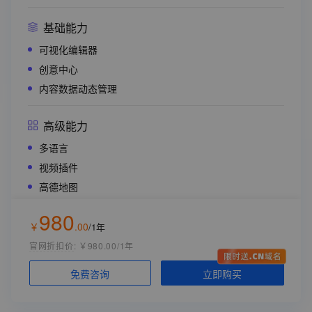
免费SSL证书
阿里云短信服务
基础能力
绑定域名个数
1个
可视化编辑器
备案服务码
1个
创意中心
内容数据动态管理
灵感值
赠送灵感值
600 个/年
高级能力
软件版本
多语言
轻量版（Lite）
视频插件
高德地图
部署节点
应用内支持大模型（生文/生图/生视频）
中国内地
980
支付插件
￥
.
00
/1年
购买时长
官网折扣价
:
￥980.00/1年
1年
云资源配置 （统一配置，无需单独购买）
立即购买
免费咨询
数据库空间
1GB（表数量30张，单表10万行）
入门推荐
创意中心存储空间
10GB/年