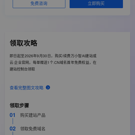
立即购买
免费咨询
数据库空间
2GB（表数量50张，单表10万行）
3年9折
创意中心存储空间
30G/年
CDN网络加速流量
100G/年
ECS配置共享
领取攻略
免费SSL证书
阿里云短信服务
送2400条/年
即日起至2026年9月30日，购买/续费万小智AI建站或
绑定域名个数
3个
云·企业官网，每单赠送1个.CN域名首年免费权益，在
备案服务码
3个
建站控制台领取
灵感值
查看完整图文攻略
赠送灵感值
15000 个/年
软件版本
领取步骤
高级版（Max）
01
购买建站产品
部署节点
02
领取免费域名
中国内地