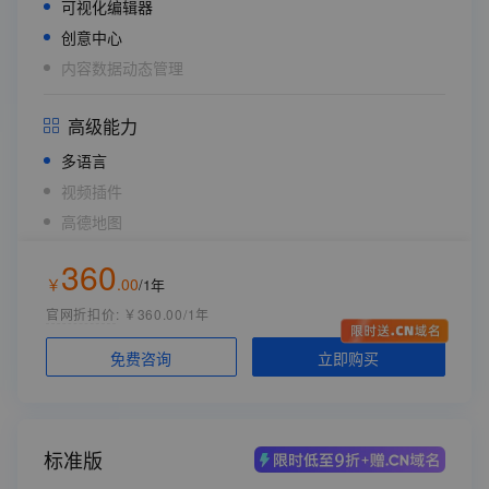
可视化编辑器
创意中心
内容数据动态管理
高级能力
多语言
视频插件
高德地图
应用内支持大模型（生文/生图/生视频）
360
支付插件
￥
.
00
/1年
官网折扣价
:
￥360.00/1年
云资源配置 （统一配置，无需单独购买）
立即购买
免费咨询
数据库空间
创意中心存储空间
1GB/年
CDN网络加速流量
10GB/年
标准版
ECS配置 共享