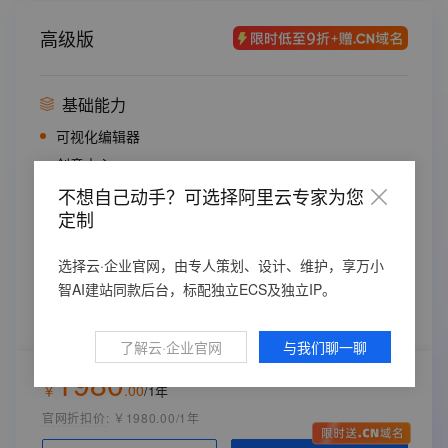
CDN网络加速流量
50GB/年
高级版
ECS配置 共享
免费SSL证书
阿里云短信服务
送1200条／年
基础能力
绑定域名个数
2个
可视化编辑器
备案服务码
2个
创意中心
内容数据动态管理
不想自己动手？可选择阿里云专家为您
灵感值
定制
赠送灵感值
6000 个/年
高级能力
选择云·企业官网，由专人策划、设计、维护，享万小
软件版本
多语言
智AI建站同款后台，标配独立ECS及独立IP。
标准版（Pro）
视频插件
高德地图
部署节点
了解云·企业官网
与我们聊一聊
应用内支持大模型（生文/生图/生视频）
中国内地
1980
支付插件
￥
.
00
/1年
购买时长
官网折扣价
:
￥1980.00/1年
1年
云资源配置 （统一配置，无需单独购买）