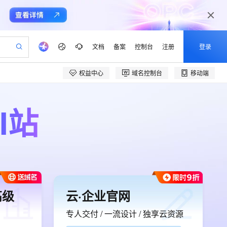
文档
备案
控制台
注册
登录
权益中心
域名控制台
移动端
验
作计划
器
AI 活动
专业服务
服务伙伴合作计划
开发者社区
加入我们
产品动态
服务平台百炼
阿里云 OPC 创新助力计划
一站式生成采购清单，支持单品或批量购买
I站
可编辑精美 PPT 文稿
S产品伙伴计划（繁花）
峰会
CS
造的大模型服务与应用开发平台
Agency Agents：拥有专属领域专家
AI 生产力先锋
Al MaaS 服务伙伴赋能合作
域名
博文
Careers
至高可申请百万元
Qwen3.8-Max 模型上线
 轻松生成专业的 PPT
开启高性价比 AI 编程新体验
弹性可伸缩的云计算服务
先锋实践拓展 AI 生产力的边界
多领域专家智能体,一键组建 AI 虚拟交付团队
Token 补贴，五大权
计划
海大会
伙伴信用分合作计划
商标
问答
社会招聘
益加速 OPC 成功
帕鲁游戏服务器
SS
HappyHorse 打造一站式影视创作平台
飞天发布时刻
HOT
Open Search 向量检索版支
划
备案
电子书
校园招聘
联机服务器，轻松开启游戏
视频创作，一键激活电商全链路生产力
稳定、安全、高性价比、高性能的云存储服务
所见，即是所愿
持视频检索 Pipeline 功能
可视化编排打通从文字构思到成片全链路闭环
更多支持
划
公司注册
镜像站
视频生成
语音识别与合成
 智能体与工作流应用
漫剧工坊：一站式动画创作平台
AI 实训营
应用身份服务 (IDaaS)
合作伙伴培训与认证
划
上云迁移
站生成，高效打造优质广告素材
全接入的云上超级电脑
通过阿里云百炼高效搭建AI应用,助力高效开发
快速生产连贯的高质量长漫剧
从基础到进阶，Agent 创客手把手教你
OpenClaw 管理能力上线
e-1.1-T2V
Qwen3-TTS-Flash
lScope
我要反馈
高级
云·企业官网
查询合作伙伴
畅细腻的高质量视频
离线语音合成大模型，多语言方言自适应，低延迟高稳定
n Alibaba Cloud ISV 合作
代维服务
建企业门户网站
10 分钟搭建微信、支付宝小程序
MaxCompute MaxFrame 提
创新加速
ope
专人交付 / 一流设计 / 独享云资源
登录合作伙伴管理后台
我要建议
站，无忧落地极速上线
以可视化方式快速构建移动和 PC 门户网站
国内短信简单易用，安全可靠，秒级触达，全球覆盖200+国家和地区。
高效部署网站，快速应用到小程序
供自动弹性内存功能
e-1.1-I2V
Cosyvoice-V3-Flash