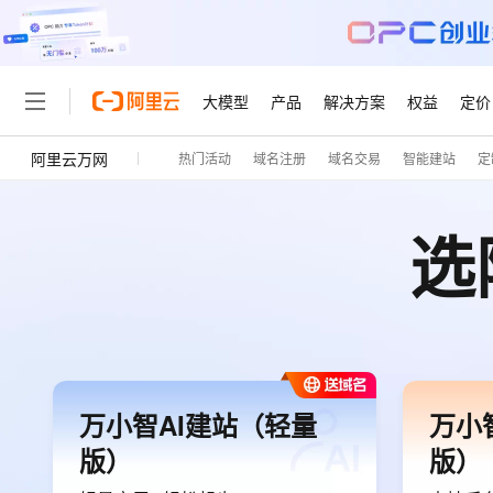
大模型
产品
解决方案
权益
定价
阿里云万网
热门活动
域名注册
域名交易
智能建站
定
大模型
产品
解决方案
权益
定价
云市场
伙伴
服务
了解阿里云
精选产品
精选解决方案
普惠上云
产品定价
精选商城
成为销售伙伴
售前咨询
为什么选择阿里云
千问AI平台
了解云产品的定价详情
选
大模型服务平台百炼
睿译宝，AI翻译排版一
普惠上云 官方力荐
分销伙伴
在线服务
网站建设
什么是云计算
大
大模型服务与应用平台
上传文档即自动完成翻译和
云服务器38元/年起，超
咨询伙伴
多端小程序
技术领先
云上成本管理
售后服务
轻量应用服务器
GLM-5.2：长任务时代
官方推荐返现计划
大模型
精选产品
精选解决方案
Salesforce 国际版订阅
稳定可靠
管理和优化成本
推荐新用户得奖励，单订单
销售伙伴合作计划
自助服务
友盟天域
安全合规
人工智能与机器学习
AI
文本生成
云数据库 RDS
Hermes Agent，打造
云工开物
无影生态合作计划
在线服务
观测云
分析师报告
自主进化，持久记忆，越用
高校专属算力普惠，学生认
计算
互联网应用开发
Qwen3.8-Max
HOT
万小智AI建站（轻量
万小
Salesforce On Alibaba C
工单服务
智能体时代全能旗舰模型
Tuya 物联网平台阿里云
研究报告与白皮书
人工智能平台 PAI
快速拥有专属 OpenClaw
大模
Consulting Partner 合
大数据
容器
版）
版）
免费试用
短信专区
一站式AI开发、训练和推
蓝凌 OA
Qwen3.7-Plus
AI 大模型销售与服务生
现代化应用