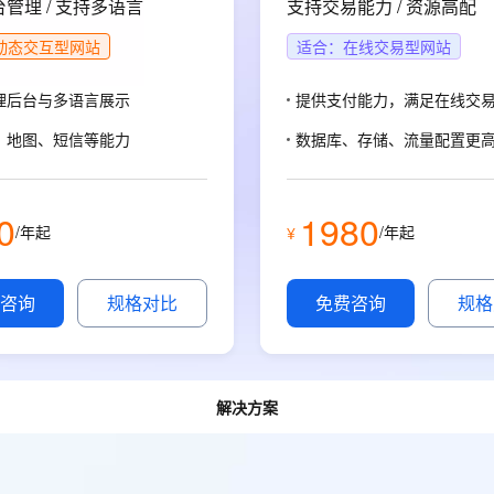
管理 / 支持多语言
支持交易能力 / 资源高配
态智能体模型
旗舰 MoE 大模型，百万上下文与顶尖推理能力
图生视频，流
同享
万小智 AI 建站低至 15元/月
Qoder CN
AI 短剧/漫剧
云原生数据库 
快递物流查询
WordPress
成为服务伙
高校合作
点，立即开启云上创新
覆盖公网/内网、递归/权威、移动APP等全场景解析服务
送.CN域名，送备案服务码
基于千问大模型等，支持代码智能生成、研发智能问答
AI助力短剧
动态交互型网站
适合：在线交易型网站
GLM-5.2
Wan2.7-T
Ubuntu
服务生态伙伴
视觉 Coding、空间感知、多模态思考等全面升级
1M上下文，专为长程任务能力而生
云工开物
企业应用
Works
Night Plan 支持 Qwen 3.8-Max
云原生大数据计算服务 MaxCompute
AI 办公
容器服务 Kub
NEW
理后台与多语言展示
提供支付能力，满足在线交
Red Hat
30+ 款产品免费体验
Data Agent 驱动的一站式 Data+AI 开发治理平台
夜间 5 折，Qwen/Meoo/TokenPlan 客户专享
面向分析的企业级SaaS模式云数据仓库
AI智能应用
提供一站式管
科研合作
ERP
、地图、短信等能力
数据库、存储、流量配置更
堂（旗舰版）
SUSE
智能客服
AI 应用构建
大模型原生
CRM
防护产品
2个月
自动承接线索
建站小程序
Qoder
大模型服务平台百炼-应用模版
OA 办公系统
HOT
NEW
0
1980
/年起
/年起
¥
面向真实软件
个人版上线、团队版降价；千问3.8-Max首发发尝鲜
丰富多元化的应用模版和解决方案
力提升
财税管理
模板建站
万有无界
大模型服务平台百炼-智能体
400电话
定制建站
咨询
规格对比
免费咨询
规格
的模型效果
灵活可视化地构建企业级 Agent
方案
广告营销
模板小程序
秒悟
人工智能平台 PAI
定制小程序
云端极速 AI 
新一代 AI 视频生成模型，深度适配广告营销等场景
AI Native 的算法工程平台，一站式完成建模、训练、推理服务部署
解决方案
APP 开发
建站系统