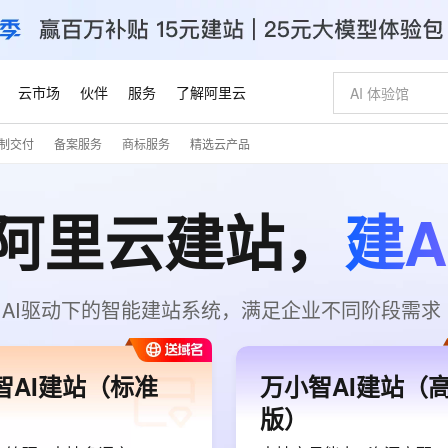
云市场
伙伴
服务
了解阿里云
制交付
备案服务
商标服务
精选云产品
AI 特惠
数据与 API
成为产品伙伴
企业增值服务
最佳实践
价格计算器
AI 场景体
基础软件
产品伙伴合
阿里云认证
市场活动
配置报价
大模型
自助选配和估算价格
阿里云建站，
建A
步到位
智启 AI 普惠权益
产品生态集成认证中心
企业支持计划
云上春晚
域名与网站
Qwen Audio：打造专属 AI 语音助手
千问官方 MaaS 平台，为开发者和 Agent 而生，新用户赠送 1 亿 + tokens 额度
一句话生成原生
AI Coding
阿里云Maa
2026 阿里云
云服务器 E
为企业打
数据集
Windows
大模型认证
模型
NEW
NEW
格式还原
值低价云产品抢先购
至高享 1亿+免费 tokens，加速 Al 应用落地
提供智能易用的域名与建站服务
Qwen-Audio-3.0-Realtime 端到端实时语音角色扮演
输入一句话想法,
智能编程，一键
安全可靠、
产品生态伙伴
专家技术服务
云上奥运之旅
弹性计算合作
阿里云中企出
手机三要素
宝塔 Linux
全部认证
价格优势
开源旗舰模型
即刻拥有 DeepSeek-V4-Pro
阿里云 OPC 创新助力计划
千问大模型
一键部署幻兽
AI 电商营销
对象存储 O
大模型
产品生态伙伴工作台
企业增值服务台
云栖战略参考
云存储合作计
云栖大会
身份实名认证
CentOS
训练营
推动算力普惠，释放技术红利
最高返9万
真正可用的 1M 上下文,一次完成代码全链路开发
快速构建应用程序和网站，即刻迈出上云第一步
轻松解锁专属 DeepSeek-V4-Pro
至高百万元 Token 补贴，加速一人公司成长
多元化、高性能、安全可靠的大模型服务
一键购买专属
从图文生成到
AI驱动下的智能建站系统，满足企业不同阶段需求
云上的中国
数据库合作计
活动全景
短信
Docker
图片和
自进化智能体
5 分钟轻松部署专属 QwenPaw
Token Plan 模型订阅计划
数字证书管理服务（原SSL证书）
高效搭建 AI
AI 广告创作
无影云电脑
企业成长
NEW
HOT
信息公告
看见新力量
云网络合作计
OCR 文字识别
JAVA
越聪明
证享300元代金券
全托管，含MySQL、PostgreSQL、SQL Server、MariaDB多引擎
Qwen3.8-Max 首发尝鲜，限时加量 10 倍，夜间低至2折
实现全站HTTPS，呈现可信的WEB访问
从聊天伙伴进化为能主动干活的本地数字员工
图文、视频一
随时随地安
Kimi-K3
HappyHors
NEW
魔搭 Mode
智AI建站（标准
万小智AI建站（
loud
服务实践
官网公告
Kimi 最新旗舰模型，长程编程与推理利器
让文字生成流
金融模力时刻
Salesforce O
版
发票查验
全能环境
Claude Code + GStack 打造工程团队
千问办公，限时限量积分加倍
Qoder
低代码高效构
AI 建站
短信服务
型
NEW
作计划
版）
计划
创新中心
魔搭 ModelSc
健康状态
理服务
让AI从“聊天伙伴”进化为能干活的“数字员工”
安装技能 GStack，拥有专属 AI 工程团队
你的AI工作搭子，覆盖日常办公高频场景
面向真实软件的智能体编程平台
0 代码专业建
客户案例
天气预报查询
操作系统
Deepseek-v4-pro
HappyHors
态合作计划