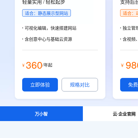
存储
天池大赛
轻量实用 / 轻松起步
支持后台
能看、能想、能动手的多模
云解析DNS
解决方案免费试用 新老
电子合同
最高领取价值200元试用
安全
网络与CDN
适合：静态展示型网站
适合：
AI 算法大赛
Qwen3-VL-Plus
畅捷通
大数据开发治理平台 Data
AI 产品 免费试用
网络
安全
云开发大赛
可视化编辑，快速搭建网站
独立管
Tableau 订阅
1亿+ 大模型 tokens 和 
可观测
入门学习赛
中间件
含创意中心与基础云资源
含视频
AI空中课堂在线直播课
云防火墙
140+云产品 免费试用
大模型服务
上云与迁云
云原生的云上边界网络安全
产品新客免费试用，最长1
数据库
生态解决方案
千问AI平台-Token Plan
360
98
企业出海
大模型ACA认证体验
大数据计算
/年起
¥
￥
助力企业全员 AI 认知与能
行业生态解决方案
政企业务
媒体服务
千问AI平台-模型体验
开发者生态解决方案
立即体验
规格对比
免费
在线体验全尺寸、多种模态
企业服务与云通信
AI 开发和 AI 应用解决
Happy 系列大模型
域名与网站
终端用户计算
万小智
云·企业官网
Serverless
大模型解决方案
开发工具