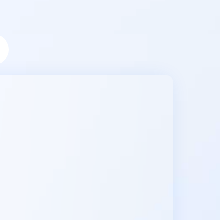
息提取
与 AI 智能体进行实时音视频通话
从文本、图片、视频中提取结构化的属性信息
构建支持视频理解的 AI 音视频实时通话应用
t.diy 一步搞定创意建站
构建大模型应用的安全防护体系
通过自然语言交互简化开发流程,全栈开发支持
通过阿里云安全产品对 AI 应用进行安全防护