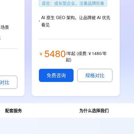
安全
畅自然，细节丰富
高表现力语音合成大模型，语音克隆听感自然
我要投诉
适合：成长型企业，注重品牌形象
PolarDB
上云场景组合购
Milvus 弹性伸缩功能新增节
伴
漫剧创作，剧本、分镜、视频高效生成
100%兼容MySQL、PostgreSQL，兼容Oracle，支持集中和分布式
覆盖90%+业务场景，专享组合折扣价
点支持范围
2V
VPN
Fun-ASR
AI 原生 GEO 架构，让品牌被 AI 优先
文戏情感细腻自然，动作戏激烈拳拳到肉，实现更强表演能力
支持中英文自由切换，具备更强的噪声鲁棒性
ernetes 版 ACK
云聚AI 严选权益
AI 原生数据库服务发布
看见
SSL 证书
易场景
，一键激活高效办公新体验
理容器应用的 K8s 服务
精选AI产品，从模型到应用全链提效
Agent 数据网关
双认证工程师策划交付，AI 对话便捷
堡垒机
高
AI 用量加速计划
云原生数据库 PolarDB
运营
应用
防火墙
、识别商机，让客服更高效、服务更出色。
新老同享，达量后返
Agentic Database 发布
5480
/年起 (续费:￥1480/年
￥
千问办公
主机安全
NEW
起)
的智能体编程平台
一站式AI生产力平台
AI 应用及服务市场
免费咨询
规格对比
伶鹊
对比
企业级人与Agent协作平台，接入和调度多个数字员工
智能客服平台，对话机器人、对话分析、智能外呼
AI 应用
大模型服务平台百炼 - 全妙
大模型
应用创作平台
多模态内容创作工具，已接入 DeepSeek
自然语言处理
配套服务
为什么选择我们
数据标注
机器学习