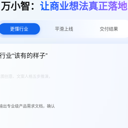
万小智：
让商业想法真正落地
AI 应用
10分钟微调：让0.6B模型媲美235B模
多模态数据信
型
依托云原生高可用架构,实现Dify私有化部署
用1%尺寸在特定领域达到大模型90%以上效果
一个 AI 助手
超强辅助，Bol
即刻拥有 DeepSeek-R1 满血版
在企业官网、通讯软件中为客户提供 AI 客服
更懂行业
平滑上线
交付结果
多种方案随心选，轻松解锁专属 DeepSeek
行业“该有的样子”
、主图创意、文案人格五步推演，
，输出专业级产品需求文档，确认