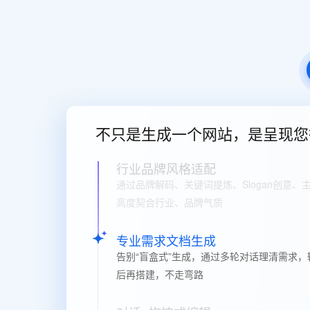
快速部署 Dify，高效搭建 
迁移与运维管理
10 分钟在聊天系统中增加
专有云
不只是生成一个网站，是呈现您
行业品牌风格适配
通过品牌解码、关键词提炼、Slogan创意
高度契合行业、品牌气质
专业需求文档生成
告别“盲盒式”生成，通过多轮对话理清需求
后再搭建，不走弯路