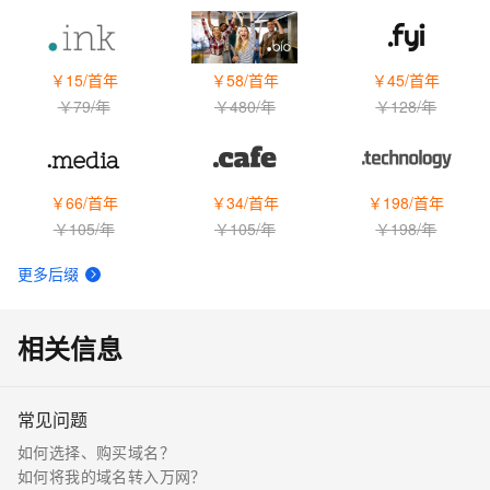
￥
15
/首年
￥
58
/首年
￥
45
/首年
￥
79
/年
￥
480
/年
￥
128
/年
￥
66
/首年
￥
34
/首年
￥
198
/首年
￥
105
/年
￥
105
/年
￥
198
/年
更多后缀
相关信息
常见问题
如何选择、购买域名？
如何将我的域名转入万网？