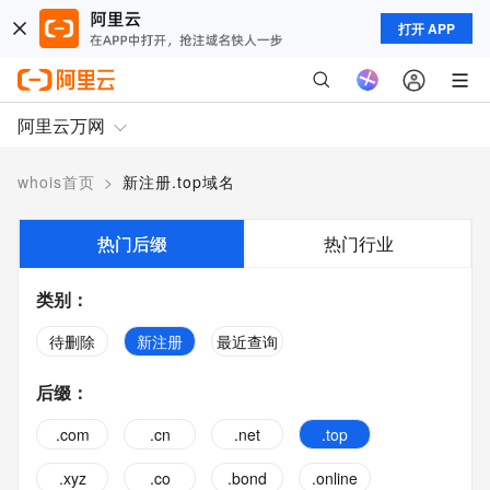
打开 APP
阿里云万网
whois首页
>
新注册.top域名
热门后缀
热门行业
类别
：
待删除
新注册
最近查询
后缀
：
.com
.cn
.net
.top
.xyz
.co
.bond
.online