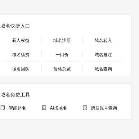
安全
畅自然，细节丰富
高表现力语音合成大模型，语音克隆听感自然
我要投诉
PolarDB
上云场景组合购
Milvus 弹性伸缩功能新增节
伴
漫剧创作，剧本、分镜、视频高效生成
100%兼容MySQL、PostgreSQL，兼容Oracle，支持集中和分布式
覆盖90%+业务场景，专享组合折扣价
点支持范围
2V
VPN
Fun-ASR
文戏情感细腻自然，动作戏激烈拳拳到肉，实现更强表演能力
支持中英文自由切换，具备更强的噪声鲁棒性
ernetes 版 ACK
云聚AI 严选权益
AI 原生数据库服务发布
域名快捷入口
SSL 证书
，一键激活高效办公新体验
理容器应用的 K8s 服务
精选AI产品，从模型到应用全链提效
Agent 数据网关
堡垒机
新人权益
域名注册
域名转入
AI 用量加速计划
云原生数据库 PolarDB
应用
防火墙
、识别商机，让客服更高效、服务更出色。
新老同享，达量后返
Agentic Database 发布
域名续费
一口价
域名抢注
千问办公
主机安全
NEW
的智能体编程平台
一站式AI生产力平台
域名回购
价格总览
域名查询
AI 应用及服务市场
伶鹊
企业级人与Agent协作平台，接入和调度多个数字员工
智能客服平台，对话机器人、对话分析、智能外呼
AI 应用
域名免费工具
大模型服务平台百炼 - 全妙
大模型
应用创作平台
多模态内容创作工具，已接入 DeepSeek
智能起名
AI找域名
所属账号查询
自然语言处理
数据标注
机器学习