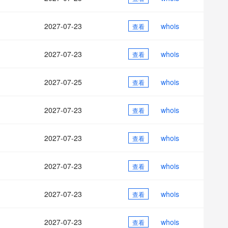
AI 应用
10分钟微调：让0.6B模型媲美235B模
多模态数据信
型
依托云原生高可用架构,实现Dify私有化部署
2027-07-23
whois
用1%尺寸在特定领域达到大模型90%以上效果
查看
一个 AI 助手
超强辅助，Bol
即刻拥有 DeepSeek-R1 满血版
在企业官网、通讯软件中为客户提供 AI 客服
2027-07-23
whois
查看
多种方案随心选，轻松解锁专属 DeepSeek
2027-07-25
whois
查看
2027-07-23
whois
查看
2027-07-23
whois
查看
2027-07-23
whois
查看
2027-07-23
whois
查看
2027-07-23
whois
查看