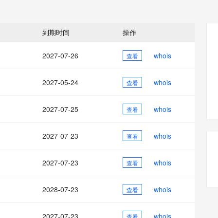
态智能体模型
旗舰 MoE 大模型，百万上下文与顶尖推理能力
图生视频，流
同享
万小智 AI 建站低至 15元/月
Qoder CN
AI 短剧/漫剧
云原生数据库 
快递物流查询
WordPress
成为服务伙
高校合作
点，立即开启云上创新
覆盖公网/内网、递归/权威、移动APP等全场景解析服务
送.CN域名，送备案服务码
基于千问大模型等，支持代码智能生成、研发智能问答
AI助力短剧
GLM-5.2
Wan2.7-T
Ubuntu
服务生态伙伴
到期时间
操作
视觉 Coding、空间感知、多模态思考等全面升级
1M上下文，专为长程任务能力而生
云工开物
企业应用
Works
Night Plan 支持 Qwen 3.8-Max
云原生大数据计算服务 MaxCompute
AI 办公
容器服务 Kub
NEW
Red Hat
30+ 款产品免费体验
Data Agent 驱动的一站式 Data+AI 开发治理平台
夜间 5 折，Qwen/Meoo/TokenPlan 客户专享
面向分析的企业级SaaS模式云数据仓库
AI智能应用
提供一站式管
科研合作
2027-07-26
whois
查看
ERP
堂（旗舰版）
SUSE
智能客服
AI 应用构建
大模型原生
CRM
防护产品
2个月
自动承接线索
2027-05-24
whois
查看
建站小程序
Qoder
大模型服务平台百炼-应用模版
OA 办公系统
HOT
NEW
面向真实软件
个人版上线、团队版降价；千问3.8-Max首发发尝鲜
丰富多元化的应用模版和解决方案
力提升
2027-07-25
whois
财税管理
查看
模板建站
万有无界
大模型服务平台百炼-智能体
400电话
定制建站
的模型效果
灵活可视化地构建企业级 Agent
2027-07-23
whois
查看
方案
广告营销
模板小程序
秒悟
人工智能平台 PAI
2027-07-23
whois
定制小程序
查看
云端极速 AI 
新一代 AI 视频生成模型，深度适配广告营销等场景
AI Native 的算法工程平台，一站式完成建模、训练、推理服务部署
APP 开发
2028-07-23
whois
查看
建站系统
2027-07-23
whois
查看