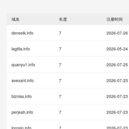
存储
天池大赛
能看、能想、能动手的多模
云解析DNS
解决方案免费试用 新老
电子合同
最高领取价值200元试用
安全
网络与CDN
AI 算法大赛
Qwen3-VL-Plus
畅捷通
域名
长度
注册时间
大数据开发治理平台 Data
AI 产品 免费试用
网络
安全
云开发大赛
Tableau 订阅
1亿+ 大模型 tokens 和 
denesik.info
7
2026-07-26
可观测
入门学习赛
中间件
AI空中课堂在线直播课
云防火墙
140+云产品 免费试用
大模型服务
上云与迁云
云原生的云上边界网络安全
产品新客免费试用，最长1
数据库
lagitla.info
7
2026-05-24
生态解决方案
千问AI平台-Token Plan
企业出海
大模型ACA认证体验
大数据计算
助力企业全员 AI 认知与能
quanyu1.info
7
2026-07-25
行业生态解决方案
政企业务
媒体服务
千问AI平台-模型体验
开发者生态解决方案
在线体验全尺寸、多种模态
avexant.info
7
2026-07-23
企业服务与云通信
AI 开发和 AI 应用解决
Happy 系列大模型
域名与网站
bizniss.info
7
2026-07-23
终端用户计算
perjeah.info
7
2026-07-23
Serverless
大模型解决方案
lorosin.info
7
2026-07-23
开发工具