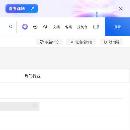
文档
备案
控制台
注册
登录
权益中心
域名控制台
移动端
验
作计划
器
AI 活动
专业服务
服务伙伴合作计划
开发者社区
加入我们
产品动态
服务平台百炼
阿里云 OPC 创新助力计划
一站式生成采购清单，支持单品或批量购买
io：打造专属 AI 语音助手
S产品伙伴计划（繁花）
峰会
CS
造的大模型服务与应用开发平台
一句话生成原生可编辑精美 PPT 文稿
AI 生产力先锋
Al MaaS 服务伙伴赋能合作
域名
博文
Careers
至高可申请百万元
Qwen3.8-Max 模型上线
开启高性价比 AI 编程新体验
弹性可伸缩的云计算服务
Qwen-Audio-3.0-Realtime 端到端实时语音角色扮演
输入一句话想法, 轻松生成专业的 PPT
先锋实践拓展 AI 生产力的边界
Token 补贴，五大权
计划
海大会
伙伴信用分合作计划
商标
问答
社会招聘
热门行业
益加速 OPC 成功
eek-V4-Pro
SS
一键部署幻兽帕鲁游戏服务器
飞天发布时刻
HOT
Open Search 向量检索版支
划
备案
电子书
校园招聘
pSeek-V4-Pro
视频创作，一键激活电商全链路生产力
稳定、安全、高性价比、高性能的云存储服务
一键购买专属联机服务器，轻松开启游戏
所见，即是所愿
持视频检索 Pipeline 功能
更多支持
划
公司注册
镜像站
视频生成
语音识别与合成
专属 QwenPaw
漫剧工坊：一站式动画创作平台
AI 实训营
HOT
应用身份服务 (IDaaS)
合作伙伴培训与认证
划
上云迁移
站生成，高效打造优质广告素材
全接入的云上超级电脑
从聊天伙伴进化为能主动干活的本地数字员工
快速生产连贯的高质量长漫剧
从基础到进阶，Agent 创客手把手教你
OpenClaw 管理能力上线
e-1.1-T2V
Qwen3-TTS-Flash
lScope
我要反馈
查询合作伙伴
畅细腻的高质量视频
离线语音合成大模型，多语言方言自适应，低延迟高稳定
n Alibaba Cloud ISV 合作
代维服务
建企业门户网站
10 分钟搭建微信、支付宝小程序
MaxCompute MaxFrame 提
创新加速
ope
登录合作伙伴管理后台
我要建议
站，无忧落地极速上线
以可视化方式快速构建移动和 PC 门户网站
国内短信简单易用，安全可靠，秒级触达，全球覆盖200+国家和地区。
高效部署网站，快速应用到小程序
供自动弹性内存功能
e-1.1-I2V
Cosyvoice-V3-Flash