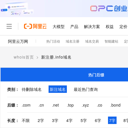
大模型
产品
解决方案
权益
定价
阿里云万网
热门活动
域名注册
域名交易
智能建站
定
大模型
产品
解决方案
权益
定价
云市场
伙伴
服务
了解阿里云
精选产品
精选解决方案
普惠上云
产品定价
精选商城
成为销售伙伴
售前咨询
为什么选择阿里云
千问AI平台
whois首页
>
新注册.info域名
了解云产品的定价详情
大模型服务平台百炼
千问办公，解锁你的工作
普惠上云 官方力荐
分销伙伴
在线服务
网站建设
什么是云计算
大
大模型服务与应用平台
企业级Agent产品，直接
云服务器38元/年起，超
咨询伙伴
多端小程序
技术领先
热门后缀
云上成本管理
售后服务
轻量应用服务器
Agency Agents：拥
官方推荐返现计划
大模型
精选产品
精选解决方案
Salesforce 国际版订阅
稳定可靠
管理和优化成本
推荐新用户得奖励，单订单
销售伙伴合作计划
类别
：
待删除域名
新注域名
最近热门查询
自助服务
友盟天域
安全合规
人工智能与机器学习
AI
文本生成
云数据库 RDS
HappyHorse 打造一
云工开物
无影生态合作计划
在线服务
观测云
分析师报告
高校专属算力普惠，学生认
计算
互联网应用开发
后缀
：
.com
.cn
.net
.top
.xyz
.co
.bond
Qwen3.8-Max
HOT
Salesforce On Alibaba C
工单服务
智能体时代全能旗舰模型
Tuya 物联网平台阿里云
研究报告与白皮书
人工智能平台 PAI
快速拥有专属 OpenClaw
大模
Consulting Partner 合
大数据
容器
免费试用
短信专区
长度
：
不限
2字
3字
4字
5字
6字
7字
8
一站式AI开发、训练和推
蓝凌 OA
Qwen3.7-Plus
AI 大模型销售与服务生
现代化应用