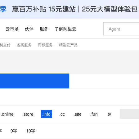
云市场
伙伴
服务
了解阿里云
制交付
备案服务
商标服务
精选云产品
AI 特惠
数据与 API
成为产品伙伴
企业增值服务
最佳实践
价格计算器
AI 场景体
基础软件
产品伙伴合
阿里云认证
市场活动
配置报价
大模型
自助选配和估算价格
新方式
睿译宝，AI翻译排版一步到位
智启 AI 普惠权益
产品生态集成认证中心
企业支持计划
云上春晚
域名与网站
千问官方 MaaS 平台，为开发者和 Agent 而生，新用户赠送 1 亿 + tokens 额度
Qwen Aud
AI Coding
阿里云Maa
2026 阿里云
云服务器 E
为企业打
数据集
Windows
大模型认证
模型
NEW
NEW
交付可用成果
值低价云产品抢先购
上传文档即自动完成翻译和格式还原
至高享 1亿+免费 tokens，加速 Al 应用落地
提供智能易用的域名与建站服务
智能编程，一键
安全可靠、
产品生态伙伴
专家技术服务
云上奥运之旅
弹性计算合作
阿里云中企出
手机三要素
宝塔 Linux
全部认证
价格优势
有专属领域专家
GLM-5.2：长任务时代开源旗舰模型
阿里云 OPC 创新助力计划
千问大模型
即刻拥有 DeepS
AI 电商营销
对象存储 O
大模型
产品生态伙伴工作台
企业增值服务台
云栖战略参考
云存储合作计
云栖大会
身份实名认证
CentOS
训练营
推动算力普惠，释放技术红利
最高返9万
多领域专家智能体,一键组建 AI 虚拟交付团队
快速构建应用程序和网站，即刻迈出上云第一步
至高百万元 Token 补贴，加速一人公司成长
多元化、高性能、安全可靠的大模型服务
真正可用的 1M 上下文,一次完成代码全链路开发
轻松解锁专属 Dee
从图文生成到
云上的中国
数据库合作计
活动全景
短信
Docker
图片和
站式影视创作平台
Hermes Agent，打造自进化智能体
Token Plan 模型订阅计划
数字证书管理服务（原SSL证书）
5 分钟轻松部署
AI 广告创作
无影云电脑
企业成长
NEW
信息公告
看见新力量
云网络合作计
OCR 文字识别
JAVA
证享300元代金券
可视化编排打通从文字构思到成片全链路闭环
全托管，含MySQL、PostgreSQL、SQL Server、MariaDB多引擎
自主进化，持久记忆，越用越聪明
Qwen3.8-Max 首发尝鲜，限时加量 10 倍，夜间低至2折
实现全站HTTPS，呈现可信的WEB访问
图文、视频一
随时随地安
.online
.store
.info
.cc
.site
.fun
.tv
Kimi-K3
HappyHors
NEW
魔搭 Mode
loud
服务实践
官网公告
Kimi 最新旗舰模型，长程编程与推理利器
让文字生成流
金融模力时刻
Salesforce O
版
发票查验
全能环境
Claude Code + GStack 打造工程团队
千问办公，限时限量积分加倍
Qoder
低代码高效构
AI 建站
短信服务
型
NEW
作计划
计划
创新中心
魔搭 ModelSc
字
9字
10字
健康状态
理服务
让AI从“聊天伙伴”进化为能干活的“数字员工”
安装技能 GStack，拥有专属 AI 工程团队
你的AI工作搭子，覆盖日常办公高频场景
面向真实软件的智能体编程平台
0 代码专业建
客户案例
天气预报查询
操作系统
Deepseek-v4-pro
HappyHors
态合作计划