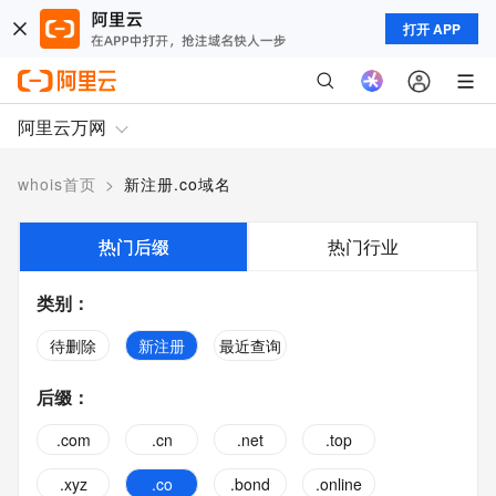
打开 APP
阿里云万网
whois首页
>
新注册.co域名
热门后缀
热门行业
类别
：
待删除
新注册
最近查询
后缀
：
.com
.cn
.net
.top
.xyz
.co
.bond
.online