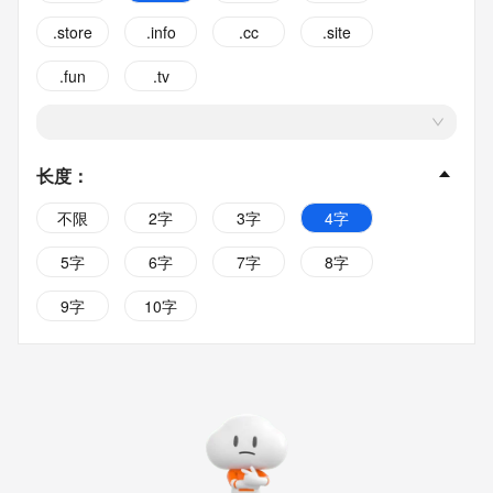
.store
.info
.cc
.site
.fun
.tv
长度
：
不限
2字
3字
4字
5字
6字
7字
8字
9字
10字