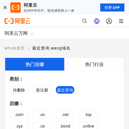
打开 APP
阿里云万网
whois首页
>
最近查询.wang域名
热门后缀
热门行业
类别
：
待删除
新注册
最近查询
后缀
：
.com
.cn
.net
.top
.xyz
.co
.bond
.online