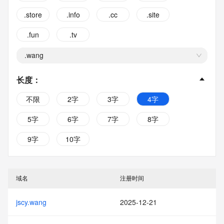
.store
.info
.cc
.site
.fun
.tv
.wang
长度
：
不限
2字
3字
4字
5字
6字
7字
8字
9字
10字
域名
注册时间
jscy.wang
2025-12-21