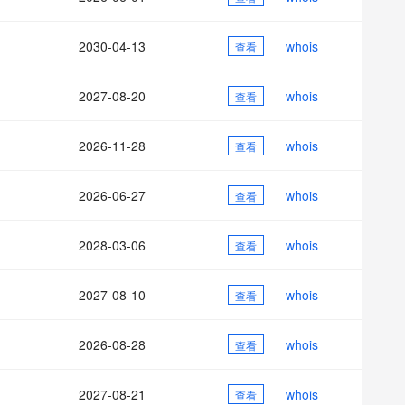
AI 应用
10分钟微调：让0.6B模型媲美235B模
多模态数据信
型
依托云原生高可用架构,实现Dify私有化部署
2030-04-13
whois
用1%尺寸在特定领域达到大模型90%以上效果
查看
一个 AI 助手
超强辅助，Bol
即刻拥有 DeepSeek-R1 满血版
在企业官网、通讯软件中为客户提供 AI 客服
2027-08-20
whois
查看
多种方案随心选，轻松解锁专属 DeepSeek
2026-11-28
whois
查看
2026-06-27
whois
查看
2028-03-06
whois
查看
2027-08-10
whois
查看
2026-08-28
whois
查看
2027-08-21
whois
查看