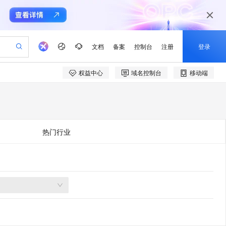
文档
备案
控制台
注册
登录
权益中心
域名控制台
移动端
验
作计划
器
AI 活动
专业服务
服务伙伴合作计划
开发者社区
加入我们
产品动态
服务平台百炼
阿里云 OPC 创新助力计划
一站式生成采购清单，支持单品或批量购买
io：打造专属 AI 语音助手
S产品伙伴计划（繁花）
峰会
CS
造的大模型服务与应用开发平台
一句话生成原生可编辑精美 PPT 文稿
AI 生产力先锋
Al MaaS 服务伙伴赋能合作
域名
博文
Careers
至高可申请百万元
Qwen3.8-Max 模型上线
开启高性价比 AI 编程新体验
弹性可伸缩的云计算服务
Qwen-Audio-3.0-Realtime 端到端实时语音角色扮演
输入一句话想法, 轻松生成专业的 PPT
先锋实践拓展 AI 生产力的边界
Token 补贴，五大权
计划
海大会
伙伴信用分合作计划
商标
问答
社会招聘
热门行业
益加速 OPC 成功
eek-V4-Pro
SS
一键部署幻兽帕鲁游戏服务器
飞天发布时刻
HOT
Open Search 向量检索版支
划
备案
电子书
校园招聘
pSeek-V4-Pro
视频创作，一键激活电商全链路生产力
稳定、安全、高性价比、高性能的云存储服务
一键购买专属联机服务器，轻松开启游戏
所见，即是所愿
持视频检索 Pipeline 功能
更多支持
划
公司注册
镜像站
视频生成
语音识别与合成
专属 QwenPaw
漫剧工坊：一站式动画创作平台
AI 实训营
HOT
应用身份服务 (IDaaS)
合作伙伴培训与认证
划
上云迁移
站生成，高效打造优质广告素材
全接入的云上超级电脑
从聊天伙伴进化为能主动干活的本地数字员工
快速生产连贯的高质量长漫剧
从基础到进阶，Agent 创客手把手教你
OpenClaw 管理能力上线
e-1.1-T2V
Qwen3-TTS-Flash
lScope
我要反馈
查询合作伙伴
畅细腻的高质量视频
离线语音合成大模型，多语言方言自适应，低延迟高稳定
n Alibaba Cloud ISV 合作
代维服务
建企业门户网站
10 分钟搭建微信、支付宝小程序
MaxCompute MaxFrame 提
创新加速
ope
登录合作伙伴管理后台
我要建议
站，无忧落地极速上线
以可视化方式快速构建移动和 PC 门户网站
国内短信简单易用，安全可靠，秒级触达，全球覆盖200+国家和地区。
高效部署网站，快速应用到小程序
供自动弹性内存功能
e-1.1-I2V
Cosyvoice-V3-Flash