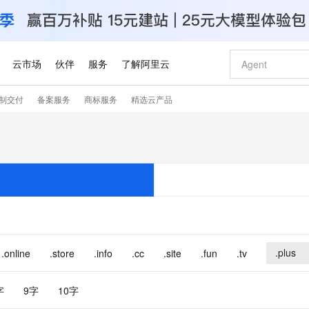
云市场
伙伴
服务
了解阿里云
制交付
备案服务
商标服务
精选云产品
AI 特惠
数据与 API
成为产品伙伴
企业增值服务
最佳实践
价格计算器
AI 场景体
基础软件
产品伙伴合
阿里云认证
市场活动
配置报价
大模型
自助选配和估算价格
新方式
睿译宝，AI翻译排版一步到位
智启 AI 普惠权益
产品生态集成认证中心
企业支持计划
云上春晚
域名与网站
千问官方 MaaS 平台，为开发者和 Agent 而生，新用户赠送 1 亿 + tokens 额度
Qwen Aud
AI Coding
阿里云Maa
2026 阿里云
云服务器 E
为企业打
数据集
Windows
大模型认证
模型
NEW
NEW
交付可用成果
值低价云产品抢先购
上传文档即自动完成翻译和格式还原
至高享 1亿+免费 tokens，加速 Al 应用落地
提供智能易用的域名与建站服务
智能编程，一键
安全可靠、
产品生态伙伴
专家技术服务
云上奥运之旅
弹性计算合作
阿里云中企出
手机三要素
宝塔 Linux
全部认证
价格优势
有专属领域专家
GLM-5.2：长任务时代开源旗舰模型
阿里云 OPC 创新助力计划
千问大模型
即刻拥有 DeepS
AI 电商营销
对象存储 O
大模型
产品生态伙伴工作台
企业增值服务台
云栖战略参考
云存储合作计
云栖大会
身份实名认证
CentOS
训练营
推动算力普惠，释放技术红利
最高返9万
多领域专家智能体,一键组建 AI 虚拟交付团队
快速构建应用程序和网站，即刻迈出上云第一步
至高百万元 Token 补贴，加速一人公司成长
多元化、高性能、安全可靠的大模型服务
真正可用的 1M 上下文,一次完成代码全链路开发
轻松解锁专属 Dee
从图文生成到
云上的中国
数据库合作计
活动全景
短信
Docker
图片和
站式影视创作平台
Hermes Agent，打造自进化智能体
Token Plan 模型订阅计划
数字证书管理服务（原SSL证书）
5 分钟轻松部署
AI 广告创作
无影云电脑
企业成长
NEW
信息公告
看见新力量
云网络合作计
OCR 文字识别
JAVA
证享300元代金券
可视化编排打通从文字构思到成片全链路闭环
全托管，含MySQL、PostgreSQL、SQL Server、MariaDB多引擎
自主进化，持久记忆，越用越聪明
Qwen3.8-Max 首发尝鲜，限时加量 10 倍，夜间低至2折
实现全站HTTPS，呈现可信的WEB访问
图文、视频一
随时随地安
.plus
.online
.store
.info
.cc
.site
.fun
.tv
Kimi-K3
HappyHors
NEW
魔搭 Mode
loud
服务实践
官网公告
Kimi 最新旗舰模型，长程编程与推理利器
让文字生成流
金融模力时刻
Salesforce O
版
发票查验
全能环境
Claude Code + GStack 打造工程团队
千问办公，限时限量积分加倍
Qoder
低代码高效构
AI 建站
短信服务
型
NEW
作计划
计划
创新中心
魔搭 ModelSc
字
9字
10字
健康状态
理服务
让AI从“聊天伙伴”进化为能干活的“数字员工”
安装技能 GStack，拥有专属 AI 工程团队
你的AI工作搭子，覆盖日常办公高频场景
面向真实软件的智能体编程平台
0 代码专业建
客户案例
天气预报查询
操作系统
Deepseek-v4-pro
HappyHors
态合作计划