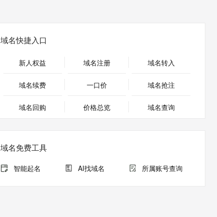
安全
畅自然，细节丰富
高表现力语音合成大模型，语音克隆听感自然
我要投诉
PolarDB
上云场景组合购
Milvus 弹性伸缩功能新增节
伴
漫剧创作，剧本、分镜、视频高效生成
100%兼容MySQL、PostgreSQL，兼容Oracle，支持集中和分布式
覆盖90%+业务场景，专享组合折扣价
点支持范围
2V
VPN
Fun-ASR
文戏情感细腻自然，动作戏激烈拳拳到肉，实现更强表演能力
支持中英文自由切换，具备更强的噪声鲁棒性
ernetes 版 ACK
云聚AI 严选权益
AI 原生数据库服务发布
域名快捷入口
SSL 证书
，一键激活高效办公新体验
理容器应用的 K8s 服务
精选AI产品，从模型到应用全链提效
Agent 数据网关
堡垒机
新人权益
域名注册
域名转入
AI 用量加速计划
云原生数据库 PolarDB
应用
防火墙
、识别商机，让客服更高效、服务更出色。
新老同享，达量后返
Agentic Database 发布
域名续费
一口价
域名抢注
千问办公
主机安全
NEW
的智能体编程平台
一站式AI生产力平台
域名回购
价格总览
域名查询
AI 应用及服务市场
伶鹊
企业级人与Agent协作平台，接入和调度多个数字员工
智能客服平台，对话机器人、对话分析、智能外呼
AI 应用
域名免费工具
大模型服务平台百炼 - 全妙
大模型
应用创作平台
多模态内容创作工具，已接入 DeepSeek
智能起名
AI找域名
所属账号查询
自然语言处理
数据标注
机器学习