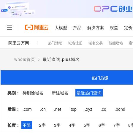
大模型
产品
解决方案
权益
定价
阿里云万网
热门活动
域名注册
域名交易
智能建站
定
大模型
产品
解决方案
权益
定价
云市场
伙伴
服务
了解阿里云
精选产品
精选解决方案
普惠上云
产品定价
精选商城
成为销售伙伴
售前咨询
为什么选择阿里云
千问AI平台
whois首页
>
最近查询.plus域名
了解云产品的定价详情
大模型服务平台百炼
千问办公，解锁你的工作
普惠上云 官方力荐
分销伙伴
在线服务
网站建设
什么是云计算
大
大模型服务与应用平台
企业级Agent产品，直接
云服务器38元/年起，超
咨询伙伴
多端小程序
技术领先
热门后缀
云上成本管理
售后服务
轻量应用服务器
Agency Agents：拥
官方推荐返现计划
大模型
精选产品
精选解决方案
Salesforce 国际版订阅
稳定可靠
管理和优化成本
推荐新用户得奖励，单订单
销售伙伴合作计划
类别
：
待删除域名
新注域名
最近热门查询
自助服务
友盟天域
安全合规
人工智能与机器学习
AI
文本生成
云数据库 RDS
HappyHorse 打造一
云工开物
无影生态合作计划
在线服务
观测云
分析师报告
高校专属算力普惠，学生认
计算
互联网应用开发
后缀
：
.com
.cn
.net
.top
.xyz
.co
.bond
Qwen3.8-Max
HOT
Salesforce On Alibaba C
工单服务
智能体时代全能旗舰模型
Tuya 物联网平台阿里云
研究报告与白皮书
人工智能平台 PAI
快速拥有专属 OpenClaw
大模
Consulting Partner 合
大数据
容器
免费试用
短信专区
长度
：
不限
2字
3字
4字
5字
6字
7字
8
一站式AI开发、训练和推
蓝凌 OA
Qwen3.7-Plus
AI 大模型销售与服务生
现代化应用