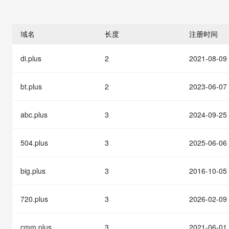
存储
天池大赛
能看、能想、能动手的多模
云解析DNS
解决方案免费试用 新老
电子合同
最高领取价值200元试用
安全
网络与CDN
AI 算法大赛
Qwen3-VL-Plus
畅捷通
域名
长度
注册时间
大数据开发治理平台 Data
AI 产品 免费试用
网络
安全
云开发大赛
Tableau 订阅
1亿+ 大模型 tokens 和 
di.plus
2
2021-08-09
可观测
入门学习赛
中间件
AI空中课堂在线直播课
云防火墙
140+云产品 免费试用
大模型服务
上云与迁云
云原生的云上边界网络安全
产品新客免费试用，最长1
数据库
bt.plus
2
2023-06-07
生态解决方案
千问AI平台-Token Plan
企业出海
大模型ACA认证体验
大数据计算
助力企业全员 AI 认知与能
abc.plus
3
2024-09-25
行业生态解决方案
政企业务
媒体服务
千问AI平台-模型体验
开发者生态解决方案
在线体验全尺寸、多种模态
504.plus
3
2025-06-06
企业服务与云通信
AI 开发和 AI 应用解决
Happy 系列大模型
域名与网站
big.plus
3
2016-10-05
终端用户计算
720.plus
3
2026-02-09
Serverless
大模型解决方案
cmm.plus
3
2021-06-01
开发工具