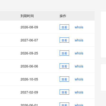
态智能体模型
旗舰 MoE 大模型，百万上下文与顶尖推理能力
图生视频，流
同享
万小智 AI 建站低至 15元/月
Qoder CN
AI 短剧/漫剧
云原生数据库 
快递物流查询
WordPress
成为服务伙
高校合作
点，立即开启云上创新
覆盖公网/内网、递归/权威、移动APP等全场景解析服务
送.CN域名，送备案服务码
基于千问大模型等，支持代码智能生成、研发智能问答
AI助力短剧
GLM-5.2
Wan2.7-T
Ubuntu
服务生态伙伴
到期时间
操作
视觉 Coding、空间感知、多模态思考等全面升级
1M上下文，专为长程任务能力而生
云工开物
企业应用
Works
Night Plan 支持 Qwen 3.8-Max
云原生大数据计算服务 MaxCompute
AI 办公
容器服务 Kub
NEW
Red Hat
30+ 款产品免费体验
Data Agent 驱动的一站式 Data+AI 开发治理平台
夜间 5 折，Qwen/Meoo/TokenPlan 客户专享
面向分析的企业级SaaS模式云数据仓库
AI智能应用
提供一站式管
科研合作
2026-08-09
whois
查看
ERP
堂（旗舰版）
SUSE
智能客服
AI 应用构建
大模型原生
CRM
防护产品
2个月
自动承接线索
2027-06-07
whois
查看
建站小程序
Qoder
大模型服务平台百炼-应用模版
OA 办公系统
HOT
NEW
面向真实软件
个人版上线、团队版降价；千问3.8-Max首发发尝鲜
丰富多元化的应用模版和解决方案
力提升
2026-09-25
whois
财税管理
查看
模板建站
万有无界
大模型服务平台百炼-智能体
400电话
定制建站
的模型效果
灵活可视化地构建企业级 Agent
2026-06-06
whois
查看
方案
广告营销
模板小程序
秒悟
人工智能平台 PAI
2026-10-05
whois
定制小程序
查看
云端极速 AI 
新一代 AI 视频生成模型，深度适配广告营销等场景
AI Native 的算法工程平台，一站式完成建模、训练、推理服务部署
APP 开发
2027-02-09
whois
查看
建站系统
2026-06-01
whois
查看