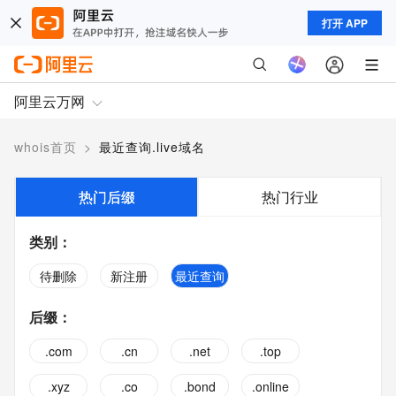
打开 APP
阿里云万网
whois首页
>
最近查询.live域名
热门后缀
热门行业
类别
：
待删除
新注册
最近查询
后缀
：
.com
.cn
.net
.top
.xyz
.co
.bond
.online