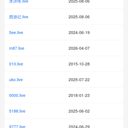
水浒传.live
2025-08-06
西游记.live
2025-08-06
5ee.live
2024-06-19
m87.live
2026-04-07
010.live
2015-10-28
uko.live
2025-07-22
0000.live
2018-01-23
5188.live
2025-06-02
9777.live
2024-06-29