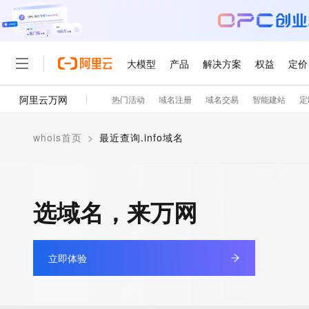
大模型
产品
解决方案
权益
定价
阿里云万网
热门活动
域名注册
域名交易
智能建站
定
大模型
产品
解决方案
权益
定价
云市场
伙伴
服务
了解阿里云
精选产品
精选解决方案
普惠上云
产品定价
精选商城
成为销售伙伴
售前咨询
为什么选择阿里云
千问AI平台
whois首页
>
最近查询.info域名
了解云产品的定价详情
大模型服务平台百炼
千问办公，解锁你的工作
普惠上云 官方力荐
分销伙伴
在线服务
网站建设
什么是云计算
大
大模型服务与应用平台
企业级Agent产品，直接
云服务器38元/年起，超
咨询伙伴
多端小程序
技术领先
云上成本管理
售后服务
轻量应用服务器
Agency Agents：拥
官方推荐返现计划
大模型
精选产品
精选解决方案
Salesforce 国际版订阅
稳定可靠
选域名，来万网
管理和优化成本
推荐新用户得奖励，单订单
销售伙伴合作计划
自助服务
友盟天域
安全合规
人工智能与机器学习
AI
文本生成
云数据库 RDS
HappyHorse 打造一
云工开物
无影生态合作计划
在线服务
观测云
分析师报告
高校专属算力普惠，学生认
计算
互联网应用开发
Qwen3.8-Max
HOT
立即体验
Salesforce On Alibaba C
工单服务
智能体时代全能旗舰模型
Tuya 物联网平台阿里云
研究报告与白皮书
人工智能平台 PAI
快速拥有专属 OpenClaw
大模
Consulting Partner 合
大数据
容器
免费试用
短信专区
一站式AI开发、训练和推
蓝凌 OA
Qwen3.7-Plus
AI 大模型销售与服务生
现代化应用