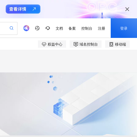
文档
备案
控制台
注册
登录
权益中心
域名控制台
移动端
验
作计划
器
AI 活动
专业服务
服务伙伴合作计划
开发者社区
加入我们
产品动态
服务平台百炼
阿里云 OPC 创新助力计划
一站式生成采购清单，支持单品或批量购买
S产品伙伴计划（繁花）
峰会
CS
造的大模型服务与应用开发平台
Qwen Audio：打造专属 AI 语音助手
一句话生成原生可编辑精美 PPT 文稿
AI 生产力先锋
Al MaaS 服务伙伴赋能合作
域名
博文
Careers
NEW
至高可申请百万元
Qwen3.8-Max 模型上线
开启高性价比 AI 编程新体验
弹性可伸缩的云计算服务
Qwen-Audio-3.0-Realtime 端到端实时语音角色扮演
输入一句话想法, 轻松生成专业的 PPT
先锋实践拓展 AI 生产力的边界
Token 补贴，五大权
计划
海大会
伙伴信用分合作计划
商标
问答
社会招聘
益加速 OPC 成功
eek-V4-Pro
SS
一键部署幻兽帕鲁游戏服务器
飞天发布时刻
HOT
Open Search 向量检索版支
划
备案
电子书
校园招聘
pSeek-V4-Pro
视频创作，一键激活电商全链路生产力
稳定、安全、高性价比、高性能的云存储服务
一键购买专属联机服务器，轻松开启游戏
所见，即是所愿
持视频检索 Pipeline 功能
更多支持
划
公司注册
镜像站
视频生成
语音识别与合成
专属 QwenPaw
漫剧工坊：一站式动画创作平台
AI 实训营
HOT
应用身份服务 (IDaaS)
合作伙伴培训与认证
划
上云迁移
站生成，高效打造优质广告素材
全接入的云上超级电脑
从聊天伙伴进化为能主动干活的本地数字员工
快速生产连贯的高质量长漫剧
从基础到进阶，Agent 创客手把手教你
OpenClaw 管理能力上线
e-1.1-T2V
Qwen3-TTS-Flash
lScope
我要反馈
查询合作伙伴
畅细腻的高质量视频
离线语音合成大模型，多语言方言自适应，低延迟高稳定
n Alibaba Cloud ISV 合作
代维服务
建企业门户网站
10 分钟搭建微信、支付宝小程序
MaxCompute MaxFrame 提
创新加速
ope
登录合作伙伴管理后台
我要建议
站，无忧落地极速上线
以可视化方式快速构建移动和 PC 门户网站
国内短信简单易用，安全可靠，秒级触达，全球覆盖200+国家和地区。
高效部署网站，快速应用到小程序
供自动弹性内存功能
e-1.1-I2V
Cosyvoice-V3-Flash