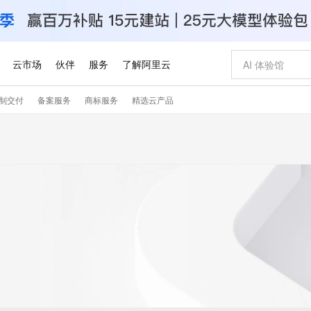
云市场
伙伴
服务
了解阿里云
制交付
备案服务
商标服务
精选云产品
AI 特惠
数据与 API
成为产品伙伴
企业增值服务
最佳实践
价格计算器
AI 场景体
基础软件
产品伙伴合
阿里云认证
市场活动
配置报价
大模型
自助选配和估算价格
新方式
睿译宝，AI翻译排版一步到位
智启 AI 普惠权益
产品生态集成认证中心
企业支持计划
云上春晚
域名与网站
千问官方 MaaS 平台，为开发者和 Agent 而生，新用户赠送 1 亿 + tokens 额度
AI Coding
阿里云Maa
2026 阿里云
云服务器 E
为企业打
数据集
Windows
大模型认证
模型
NEW
交付可用成果
值低价云产品抢先购
上传文档即自动完成翻译和格式还原
至高享 1亿+免费 tokens，加速 Al 应用落地
提供智能易用的域名与建站服务
智能编程，一键
安全可靠、
产品生态伙伴
专家技术服务
云上奥运之旅
弹性计算合作
阿里云中企出
手机三要素
宝塔 Linux
全部认证
价格优势
有专属领域专家
GLM-5.2：长任务时代开源旗舰模型
阿里云 OPC 创新助力计划
千问大模型
即刻拥有 DeepS
AI 电商营销
对象存储 O
大模型
产品生态伙伴工作台
企业增值服务台
云栖战略参考
云存储合作计
云栖大会
身份实名认证
CentOS
训练营
推动算力普惠，释放技术红利
最高返9万
多领域专家智能体,一键组建 AI 虚拟交付团队
快速构建应用程序和网站，即刻迈出上云第一步
至高百万元 Token 补贴，加速一人公司成长
多元化、高性能、安全可靠的大模型服务
真正可用的 1M 上下文,一次完成代码全链路开发
轻松解锁专属 Dee
从图文生成到
云上的中国
数据库合作计
活动全景
短信
Docker
图片和
站式影视创作平台
Hermes Agent，打造自进化智能体
Token Plan 模型订阅计划
数字证书管理服务（原SSL证书）
5 分钟轻松部署
AI 广告创作
无影云电脑
企业成长
NEW
信息公告
看见新力量
云网络合作计
OCR 文字识别
JAVA
证享300元代金券
可视化编排打通从文字构思到成片全链路闭环
全托管，含MySQL、PostgreSQL、SQL Server、MariaDB多引擎
自主进化，持久记忆，越用越聪明
Qwen3.8-Max 首发尝鲜，限时加量 10 倍，夜间低至2折
实现全站HTTPS，呈现可信的WEB访问
图文、视频一
随时随地安
Kimi-K3
HappyHors
NEW
魔搭 Mode
loud
服务实践
官网公告
Kimi 最新旗舰模型，长程编程与推理利器
让文字生成流
金融模力时刻
Salesforce O
版
发票查验
全能环境
Claude Code + GStack 打造工程团队
千问办公，限时限量积分加倍
Qoder
低代码高效构
AI 建站
短信服务
型
NEW
作计划
计划
创新中心
魔搭 ModelSc
健康状态
理服务
让AI从“聊天伙伴”进化为能干活的“数字员工”
安装技能 GStack，拥有专属 AI 工程团队
你的AI工作搭子，覆盖日常办公高频场景
面向真实软件的智能体编程平台
0 代码专业建
客户案例
天气预报查询
操作系统
Deepseek-v4-pro
HappyHors
态合作计划