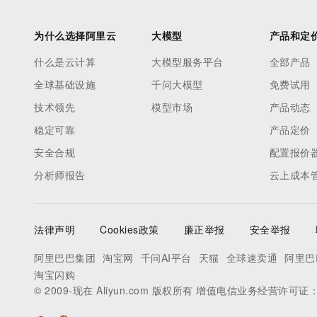
存储
天池大赛
能看、能想、能动手的多模
云解析DNS
解决方案免费试用 新老
电子合同
最高领取价值200元试用
安全
网络与CDN
AI 算法大赛
Qwen3-VL-Plus
为什么选择阿里云
大模型
产品和定
畅捷通
大数据开发治理平台 Data
AI 产品 免费试用
网络
安全
云开发大赛
什么是云计算
大模型服务平台
全部产品
Tableau 订阅
1亿+ 大模型 tokens 和 
可观测
入门学习赛
全球基础设施
千问大模型
免费试用
中间件
AI空中课堂在线直播课
云防火墙
140+云产品 免费试用
大模型服务
技术领先
模型市场
产品动态
上云与迁云
云原生的云上边界网络安全
产品新客免费试用，最长1
数据库
生态解决方案
稳定可靠
产品定价
千问AI平台-Token Plan
企业出海
大模型ACA认证体验
大数据计算
安全合规
配置报价
助力企业全员 AI 认知与能
行业生态解决方案
政企业务
媒体服务
分析师报告
云上成本
千问AI平台-模型体验
开发者生态解决方案
在线体验全尺寸、多种模态
企业服务与云通信
AI 开发和 AI 应用解决
Happy 系列大模型
法律声明
Cookies政策
廉正举报
安全举报
域名与网站
阿里巴巴集团
淘宝网
千问AI平台
天猫
全球速卖通
阿里巴
终端用户计算
淘宝闪购
Serverless
© 2009-现在 Aliyun.com 版权所有 增值电信业务经营许可证
大模型解决方案
开发工具