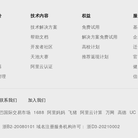
态智能体模型
旗舰 MoE 大模型，百万上下文与顶尖推理能力
图生视频，流
同享
万小智 AI 建站低至 15元/月
Qoder CN
AI 短剧/漫剧
云原生数据库 
快递物流查询
WordPress
成为服务伙
高校合作
点，立即开启云上创新
覆盖公网/内网、递归/权威、移动APP等全场景解析服务
送.CN域名，送备案服务码
基于千问大模型等，支持代码智能生成、研发智能问答
AI助力短剧
GLM-5.2
Wan2.7-T
价
技术内容
权益
服
Ubuntu
服务生态伙伴
视觉 Coding、空间感知、多模态思考等全面升级
1M上下文，专为长程任务能力而生
云工开物
企业应用
Works
Night Plan 支持 Qwen 3.8-Max
云原生大数据计算服务 MaxCompute
AI 办公
容器服务 Kub
NEW
技术解决方案
免费试用
基
Red Hat
30+ 款产品免费体验
Data Agent 驱动的一站式 Data+AI 开发治理平台
夜间 5 折，Qwen/Meoo/TokenPlan 客户专享
面向分析的企业级SaaS模式云数据仓库
AI智能应用
提供一站式管
科研合作
ERP
帮助文档
解决方案免费试用
企
堂（旗舰版）
SUSE
智能客服
AI 应用构建
大模型原生
开发者社区
高校计划
迁
CRM
防护产品
2个月
自动承接线索
建站小程序
天池大赛
推荐返现计划
官
Qoder
大模型服务平台百炼-应用模版
OA 办公系统
HOT
NEW
面向真实软件
个人版上线、团队版降价；千问3.8-Max首发发尝鲜
丰富多元化的应用模版和解决方案
器
阿里云认证
健
力提升
财税管理
模板建站
管理
信
万有无界
大模型服务平台百炼-智能体
400电话
定制建站
的模型效果
灵活可视化地构建企业级 Agent
方案
广告营销
模板小程序
秒悟
人工智能平台 PAI
联系我们
加入我们
定制小程序
云端极速 AI 
新一代 AI 视频生成模型，深度适配广告营销等场景
AI Native 的算法工程平台，一站式完成建模、训练、推理服务部署
巴国际交易市场
1688
阿里妈妈
飞猪
阿里云计算
万网
高德
UC
APP 开发
建站系统
：
浙B2-20080101
域名注册服务机构许可：
浙D3-20210002