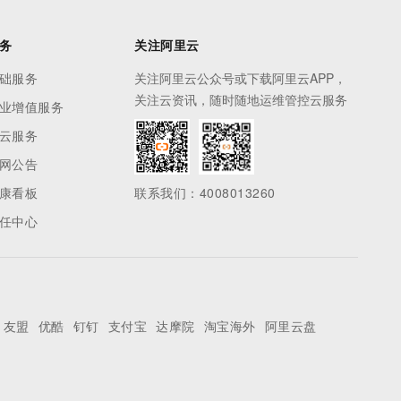
安全
畅自然，细节丰富
高表现力语音合成大模型，语音克隆听感自然
我要投诉
PolarDB
上云场景组合购
Milvus 弹性伸缩功能新增节
伴
漫剧创作，剧本、分镜、视频高效生成
100%兼容MySQL、PostgreSQL，兼容Oracle，支持集中和分布式
覆盖90%+业务场景，专享组合折扣价
点支持范围
2V
VPN
Fun-ASR
务
关注阿里云
文戏情感细腻自然，动作戏激烈拳拳到肉，实现更强表演能力
支持中英文自由切换，具备更强的噪声鲁棒性
ernetes 版 ACK
云聚AI 严选权益
AI 原生数据库服务发布
SSL 证书
础服务
关注阿里云公众号或下载阿里云APP，
，一键激活高效办公新体验
理容器应用的 K8s 服务
精选AI产品，从模型到应用全链提效
Agent 数据网关
关注云资讯，随时随地运维管控云服务
堡垒机
业增值服务
AI 用量加速计划
云原生数据库 PolarDB
应用
云服务
防火墙
、识别商机，让客服更高效、服务更出色。
新老同享，达量后返
Agentic Database 发布
网公告
千问办公
主机安全
NEW
的智能体编程平台
一站式AI生产力平台
康看板
联系我们：4008013260
AI 应用及服务市场
任中心
伶鹊
企业级人与Agent协作平台，接入和调度多个数字员工
智能客服平台，对话机器人、对话分析、智能外呼
AI 应用
大模型服务平台百炼 - 全妙
大模型
应用创作平台
多模态内容创作工具，已接入 DeepSeek
自然语言处理
友盟
优酷
钉钉
支付宝
达摩院
淘宝海外
阿里云盘
数据标注
机器学习