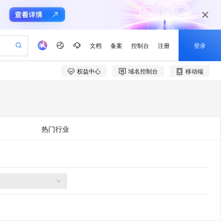
文档
备案
控制台
注册
登录
权益中心
域名控制台
移动端
验
作计划
器
AI 活动
专业服务
服务伙伴合作计划
开发者社区
加入我们
产品动态
服务平台百炼
阿里云 OPC 创新助力计划
一站式生成采购清单，支持单品或批量购买
io：打造专属 AI 语音助手
S产品伙伴计划（繁花）
峰会
CS
造的大模型服务与应用开发平台
一句话生成原生可编辑精美 PPT 文稿
AI 生产力先锋
Al MaaS 服务伙伴赋能合作
域名
博文
Careers
至高可申请百万元
Qwen3.8-Max 模型上线
开启高性价比 AI 编程新体验
弹性可伸缩的云计算服务
Qwen-Audio-3.0-Realtime 端到端实时语音角色扮演
输入一句话想法, 轻松生成专业的 PPT
先锋实践拓展 AI 生产力的边界
Token 补贴，五大权
计划
海大会
伙伴信用分合作计划
商标
问答
社会招聘
热门行业
益加速 OPC 成功
eek-V4-Pro
SS
一键部署幻兽帕鲁游戏服务器
飞天发布时刻
HOT
Open Search 向量检索版支
划
备案
电子书
校园招聘
pSeek-V4-Pro
视频创作，一键激活电商全链路生产力
稳定、安全、高性价比、高性能的云存储服务
一键购买专属联机服务器，轻松开启游戏
所见，即是所愿
持视频检索 Pipeline 功能
更多支持
划
公司注册
镜像站
视频生成
语音识别与合成
专属 QwenPaw
漫剧工坊：一站式动画创作平台
AI 实训营
HOT
应用身份服务 (IDaaS)
合作伙伴培训与认证
划
上云迁移
站生成，高效打造优质广告素材
全接入的云上超级电脑
从聊天伙伴进化为能主动干活的本地数字员工
快速生产连贯的高质量长漫剧
从基础到进阶，Agent 创客手把手教你
OpenClaw 管理能力上线
e-1.1-T2V
Qwen3-TTS-Flash
lScope
我要反馈
查询合作伙伴
畅细腻的高质量视频
离线语音合成大模型，多语言方言自适应，低延迟高稳定
n Alibaba Cloud ISV 合作
代维服务
建企业门户网站
10 分钟搭建微信、支付宝小程序
MaxCompute MaxFrame 提
创新加速
ope
登录合作伙伴管理后台
我要建议
站，无忧落地极速上线
以可视化方式快速构建移动和 PC 门户网站
国内短信简单易用，安全可靠，秒级触达，全球覆盖200+国家和地区。
高效部署网站，快速应用到小程序
供自动弹性内存功能
e-1.1-I2V
Cosyvoice-V3-Flash