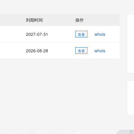
态智能体模型
旗舰 MoE 大模型，百万上下文与顶尖推理能力
图生视频，流
同享
万小智 AI 建站低至 15元/月
Qoder CN
AI 短剧/漫剧
云原生数据库 
快递物流查询
WordPress
成为服务伙
高校合作
点，立即开启云上创新
覆盖公网/内网、递归/权威、移动APP等全场景解析服务
送.CN域名，送备案服务码
基于千问大模型等，支持代码智能生成、研发智能问答
AI助力短剧
GLM-5.2
Wan2.7-T
Ubuntu
服务生态伙伴
到期时间
操作
视觉 Coding、空间感知、多模态思考等全面升级
1M上下文，专为长程任务能力而生
云工开物
企业应用
Works
Night Plan 支持 Qwen 3.8-Max
云原生大数据计算服务 MaxCompute
AI 办公
容器服务 Kub
NEW
Red Hat
30+ 款产品免费体验
Data Agent 驱动的一站式 Data+AI 开发治理平台
夜间 5 折，Qwen/Meoo/TokenPlan 客户专享
面向分析的企业级SaaS模式云数据仓库
AI智能应用
提供一站式管
科研合作
2027-07-31
whois
查看
ERP
堂（旗舰版）
SUSE
智能客服
AI 应用构建
大模型原生
CRM
防护产品
2个月
自动承接线索
2026-08-28
whois
查看
建站小程序
Qoder
大模型服务平台百炼-应用模版
OA 办公系统
HOT
NEW
面向真实软件
个人版上线、团队版降价；千问3.8-Max首发发尝鲜
丰富多元化的应用模版和解决方案
力提升
财税管理
模板建站
万有无界
大模型服务平台百炼-智能体
400电话
定制建站
的模型效果
灵活可视化地构建企业级 Agent
方案
广告营销
模板小程序
秒悟
人工智能平台 PAI
定制小程序
云端极速 AI 
新一代 AI 视频生成模型，深度适配广告营销等场景
AI Native 的算法工程平台，一站式完成建模、训练、推理服务部署
APP 开发
建站系统