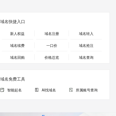
安全
畅自然，细节丰富
高表现力语音合成大模型，语音克隆听感自然
我要投诉
PolarDB
上云场景组合购
Milvus 弹性伸缩功能新增节
伴
漫剧创作，剧本、分镜、视频高效生成
100%兼容MySQL、PostgreSQL，兼容Oracle，支持集中和分布式
覆盖90%+业务场景，专享组合折扣价
点支持范围
2V
VPN
Fun-ASR
文戏情感细腻自然，动作戏激烈拳拳到肉，实现更强表演能力
支持中英文自由切换，具备更强的噪声鲁棒性
ernetes 版 ACK
云聚AI 严选权益
AI 原生数据库服务发布
域名快捷入口
SSL 证书
，一键激活高效办公新体验
理容器应用的 K8s 服务
精选AI产品，从模型到应用全链提效
Agent 数据网关
堡垒机
新人权益
域名注册
域名转入
AI 用量加速计划
云原生数据库 PolarDB
应用
防火墙
、识别商机，让客服更高效、服务更出色。
新老同享，达量后返
Agentic Database 发布
域名续费
一口价
域名抢注
千问办公
主机安全
NEW
的智能体编程平台
一站式AI生产力平台
域名回购
价格总览
域名查询
AI 应用及服务市场
伶鹊
企业级人与Agent协作平台，接入和调度多个数字员工
智能客服平台，对话机器人、对话分析、智能外呼
AI 应用
域名免费工具
大模型服务平台百炼 - 全妙
大模型
应用创作平台
多模态内容创作工具，已接入 DeepSeek
智能起名
AI找域名
所属账号查询
自然语言处理
数据标注
机器学习