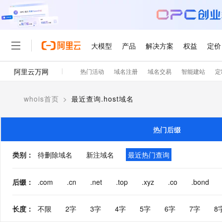
大模型
产品
解决方案
权益
定价
阿里云万网
热门活动
域名注册
域名交易
智能建站
定
大模型
产品
解决方案
权益
定价
云市场
伙伴
服务
了解阿里云
精选产品
精选解决方案
普惠上云
产品定价
精选商城
成为销售伙伴
售前咨询
为什么选择阿里云
千问AI平台
whois首页
>
最近查询.host域名
了解云产品的定价详情
大模型服务平台百炼
千问办公，解锁你的工作
普惠上云 官方力荐
分销伙伴
在线服务
网站建设
什么是云计算
大
大模型服务与应用平台
企业级Agent产品，直接
云服务器38元/年起，超
咨询伙伴
多端小程序
技术领先
热门后缀
云上成本管理
售后服务
轻量应用服务器
Agency Agents：拥
官方推荐返现计划
大模型
精选产品
精选解决方案
Salesforce 国际版订阅
稳定可靠
管理和优化成本
推荐新用户得奖励，单订单
销售伙伴合作计划
类别
：
待删除域名
新注域名
最近热门查询
自助服务
友盟天域
安全合规
人工智能与机器学习
AI
文本生成
云数据库 RDS
HappyHorse 打造一
云工开物
无影生态合作计划
在线服务
观测云
分析师报告
高校专属算力普惠，学生认
计算
互联网应用开发
后缀
：
.com
.cn
.net
.top
.xyz
.co
.bond
Qwen3.8-Max
HOT
Salesforce On Alibaba C
工单服务
智能体时代全能旗舰模型
Tuya 物联网平台阿里云
研究报告与白皮书
人工智能平台 PAI
快速拥有专属 OpenClaw
大模
Consulting Partner 合
大数据
容器
免费试用
短信专区
长度
：
不限
2字
3字
4字
5字
6字
7字
8
一站式AI开发、训练和推
蓝凌 OA
Qwen3.7-Plus
AI 大模型销售与服务生
现代化应用