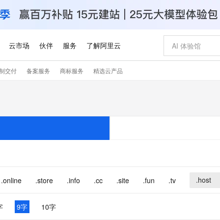
云市场
伙伴
服务
了解阿里云
制交付
备案服务
商标服务
精选云产品
AI 特惠
数据与 API
成为产品伙伴
企业增值服务
最佳实践
价格计算器
AI 场景体
基础软件
产品伙伴合
阿里云认证
市场活动
配置报价
大模型
自助选配和估算价格
新方式
睿译宝，AI翻译排版一步到位
智启 AI 普惠权益
产品生态集成认证中心
企业支持计划
云上春晚
域名与网站
千问官方 MaaS 平台，为开发者和 Agent 而生，新用户赠送 1 亿 + tokens 额度
Qwen Aud
AI Coding
阿里云Maa
2026 阿里云
云服务器 E
为企业打
数据集
Windows
大模型认证
模型
NEW
NEW
交付可用成果
值低价云产品抢先购
上传文档即自动完成翻译和格式还原
至高享 1亿+免费 tokens，加速 Al 应用落地
提供智能易用的域名与建站服务
智能编程，一键
安全可靠、
产品生态伙伴
专家技术服务
云上奥运之旅
弹性计算合作
阿里云中企出
手机三要素
宝塔 Linux
全部认证
价格优势
有专属领域专家
GLM-5.2：长任务时代开源旗舰模型
阿里云 OPC 创新助力计划
千问大模型
即刻拥有 DeepS
AI 电商营销
对象存储 O
大模型
产品生态伙伴工作台
企业增值服务台
云栖战略参考
云存储合作计
云栖大会
身份实名认证
CentOS
训练营
推动算力普惠，释放技术红利
最高返9万
多领域专家智能体,一键组建 AI 虚拟交付团队
快速构建应用程序和网站，即刻迈出上云第一步
至高百万元 Token 补贴，加速一人公司成长
多元化、高性能、安全可靠的大模型服务
真正可用的 1M 上下文,一次完成代码全链路开发
轻松解锁专属 Dee
从图文生成到
云上的中国
数据库合作计
活动全景
短信
Docker
图片和
站式影视创作平台
Hermes Agent，打造自进化智能体
Token Plan 模型订阅计划
数字证书管理服务（原SSL证书）
5 分钟轻松部署
AI 广告创作
无影云电脑
企业成长
NEW
信息公告
看见新力量
云网络合作计
OCR 文字识别
JAVA
证享300元代金券
可视化编排打通从文字构思到成片全链路闭环
全托管，含MySQL、PostgreSQL、SQL Server、MariaDB多引擎
自主进化，持久记忆，越用越聪明
Qwen3.8-Max 首发尝鲜，限时加量 10 倍，夜间低至2折
实现全站HTTPS，呈现可信的WEB访问
图文、视频一
随时随地安
.host
.online
.store
.info
.cc
.site
.fun
.tv
Kimi-K3
HappyHors
NEW
魔搭 Mode
loud
服务实践
官网公告
Kimi 最新旗舰模型，长程编程与推理利器
让文字生成流
金融模力时刻
Salesforce O
版
发票查验
全能环境
Claude Code + GStack 打造工程团队
千问办公，限时限量积分加倍
Qoder
低代码高效构
AI 建站
短信服务
型
NEW
作计划
计划
创新中心
魔搭 ModelSc
字
9字
10字
健康状态
理服务
让AI从“聊天伙伴”进化为能干活的“数字员工”
安装技能 GStack，拥有专属 AI 工程团队
你的AI工作搭子，覆盖日常办公高频场景
面向真实软件的智能体编程平台
0 代码专业建
客户案例
天气预报查询
操作系统
Deepseek-v4-pro
HappyHors
态合作计划