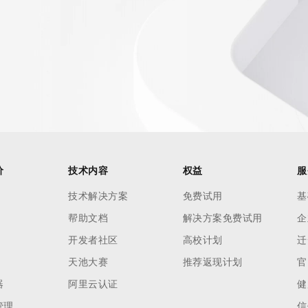
AI 应用
10分钟微调：让0.6B模型媲美235B模
多模态数据信
型
依托云原生高可用架构,实现Dify私有化部署
用1%尺寸在特定领域达到大模型90%以上效果
一个 AI 助手
超强辅助，Bol
即刻拥有 DeepSeek-R1 满血版
在企业官网、通讯软件中为客户提供 AI 客服
多种方案随心选，轻松解锁专属 DeepSeek
价
技术内容
权益
服
技术解决方案
免费试用
基
帮助文档
解决方案免费试用
企
开发者社区
高校计划
迁
天池大赛
推荐返现计划
官
器
阿里云认证
健
管理
信