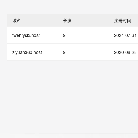
存储
天池大赛
能看、能想、能动手的多模
云解析DNS
解决方案免费试用 新老
电子合同
最高领取价值200元试用
安全
网络与CDN
AI 算法大赛
Qwen3-VL-Plus
畅捷通
域名
长度
注册时间
大数据开发治理平台 Data
AI 产品 免费试用
网络
安全
云开发大赛
Tableau 订阅
1亿+ 大模型 tokens 和 
twentysix.host
9
2024-07-31
可观测
入门学习赛
中间件
AI空中课堂在线直播课
云防火墙
140+云产品 免费试用
大模型服务
上云与迁云
云原生的云上边界网络安全
产品新客免费试用，最长1
数据库
ziyuan360.host
9
2020-08-28
生态解决方案
千问AI平台-Token Plan
企业出海
大模型ACA认证体验
大数据计算
助力企业全员 AI 认知与能
行业生态解决方案
政企业务
媒体服务
千问AI平台-模型体验
开发者生态解决方案
在线体验全尺寸、多种模态
企业服务与云通信
AI 开发和 AI 应用解决
Happy 系列大模型
域名与网站
终端用户计算
Serverless
大模型解决方案
开发工具