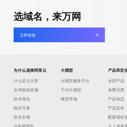
快速部署 Dify，高效搭建 
迁移与运维管理
选域名，来万网
10 分钟在聊天系统中增加
专有云
立即体验
为什么选择阿里云
大模型
产品和定
什么是云计算
大模型服务平台
全部产品
全球基础设施
千问大模型
免费试用
技术领先
模型市场
产品动态
稳定可靠
产品定价
安全合规
配置报价
分析师报告
云上成本