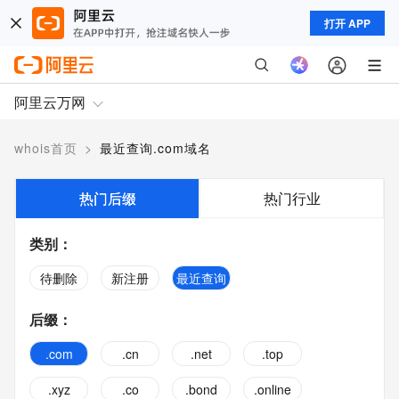
打开 APP
阿里云万网
whois首页
>
最近查询.com域名
热门后缀
热门行业
类别
：
待删除
新注册
最近查询
后缀
：
.com
.cn
.net
.top
.xyz
.co
.bond
.online