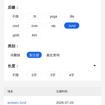
后缀
：
不限
.fit
.yoga
.life
.cool
.luxe
.vip
.fund
.gold
.kim
类别
：
待删除
新注册
最近查询
长度
：
不限
2字
3字
4字
5字
6字
7字
8字
域名
注册时间
9字
10字
aretaim.fund
2026-07-23