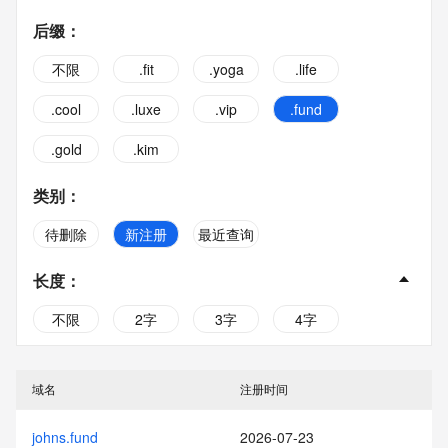
后缀
：
不限
.fit
.yoga
.life
.cool
.luxe
.vip
.fund
.gold
.kim
类别
：
待删除
新注册
最近查询
长度
：
不限
2字
3字
4字
5字
6字
7字
8字
域名
注册时间
9字
10字
johns.fund
2026-07-23