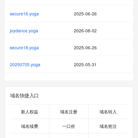
secure16.yoga
2025-06-26
joydance.yoga
2026-08-02
secure18.yoga
2025-06-26
20250705.yoga
2025-05-31
域名快捷入口
新人权益
域名注册
域名转入
域名续费
一口价
域名抢注