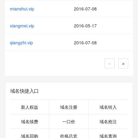
mianshui.vip
2016-07-08
xiangmei.vip
2016-05-17
qiangzhi.vip
2016-07-08
<
>
域名快捷入口
新人权益
域名注册
域名转入
域名续费
一口价
域名抢注
域名回购
价格总览
域名查询