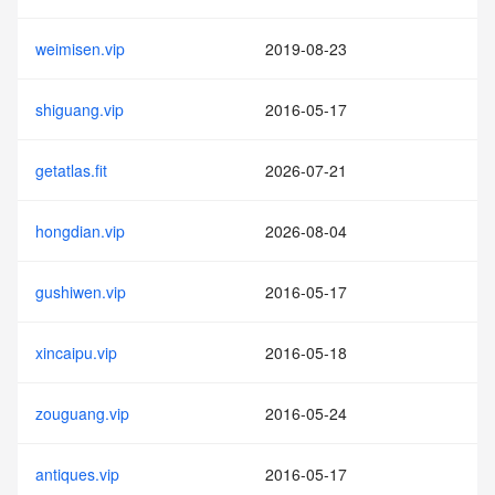
weimisen.vip
2019-08-23
shiguang.vip
2016-05-17
getatlas.fit
2026-07-21
hongdian.vip
2026-08-04
gushiwen.vip
2016-05-17
xincaipu.vip
2016-05-18
zouguang.vip
2016-05-24
antiques.vip
2016-05-17