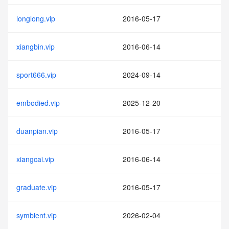
longlong.vip
2016-05-17
xiangbin.vip
2016-06-14
sport666.vip
2024-09-14
embodied.vip
2025-12-20
duanpian.vip
2016-05-17
xiangcai.vip
2016-06-14
graduate.vip
2016-05-17
symbient.vip
2026-02-04