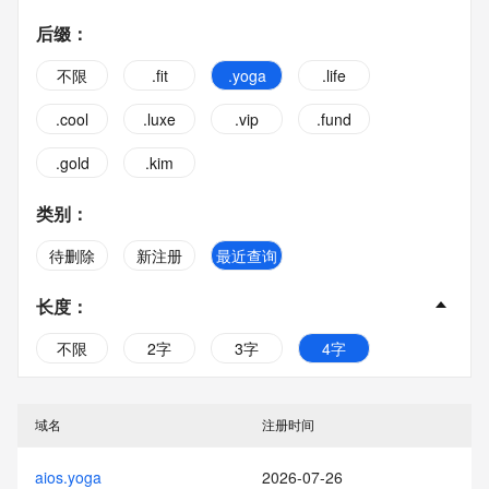
后缀
：
不限
.fit
.yoga
.life
.cool
.luxe
.vip
.fund
.gold
.kim
类别
：
待删除
新注册
最近查询
长度
：
不限
2字
3字
4字
5字
6字
7字
8字
域名
注册时间
9字
10字
aios.yoga
2026-07-26