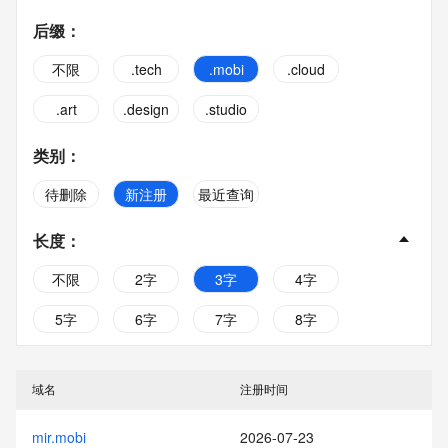
后缀
：
不限
.tech
.mobi
.cloud
.art
.design
.studio
类别
：
待删除
新注册
最近查询
长度
：
不限
2字
3字
4字
5字
6字
7字
8字
9字
10字
域名
注册时间
mir.mobi
2026-07-23