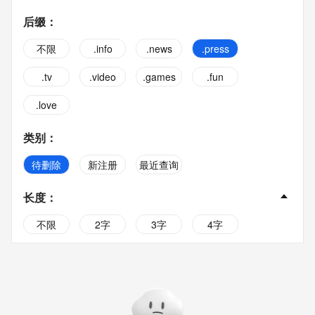
后缀
：
不限
.info
.news
.press
.tv
.video
.games
.fun
.love
类别
：
待删除
新注册
最近查询
长度
：
不限
2字
3字
4字
5字
6字
7字
8字
9字
10字