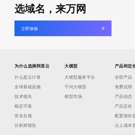
快速部署 Dify，高效搭建 
选域名，来万网
迁移与运维管理
10 分钟在聊天系统中增加
专有云
立即体验
为什么选择阿里云
大模型
产品和定
什么是云计算
大模型服务平台
全部产品
全球基础设施
千问大模型
免费试用
技术领先
模型市场
产品动态
稳定可靠
产品定价
安全合规
配置报价
分析师报告
云上成本