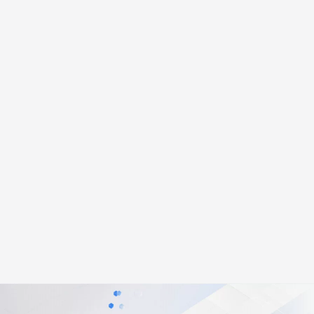
安全
畅自然，细节丰富
高表现力语音合成大模型，语音克隆听感自然
我要投诉
PolarDB
上云场景组合购
Milvus 弹性伸缩功能新增节
伴
漫剧创作，剧本、分镜、视频高效生成
100%兼容MySQL、PostgreSQL，兼容Oracle，支持集中和分布式
覆盖90%+业务场景，专享组合折扣价
点支持范围
2V
VPN
Fun-ASR
文戏情感细腻自然，动作戏激烈拳拳到肉，实现更强表演能力
支持中英文自由切换，具备更强的噪声鲁棒性
ernetes 版 ACK
云聚AI 严选权益
AI 原生数据库服务发布
SSL 证书
，一键激活高效办公新体验
理容器应用的 K8s 服务
精选AI产品，从模型到应用全链提效
Agent 数据网关
堡垒机
AI 用量加速计划
云原生数据库 PolarDB
应用
防火墙
、识别商机，让客服更高效、服务更出色。
新老同享，达量后返
Agentic Database 发布
千问办公
主机安全
NEW
的智能体编程平台
一站式AI生产力平台
AI 应用及服务市场
伶鹊
企业级人与Agent协作平台，接入和调度多个数字员工
智能客服平台，对话机器人、对话分析、智能外呼
AI 应用
大模型服务平台百炼 - 全妙
大模型
应用创作平台
多模态内容创作工具，已接入 DeepSeek
自然语言处理
数据标注
机器学习