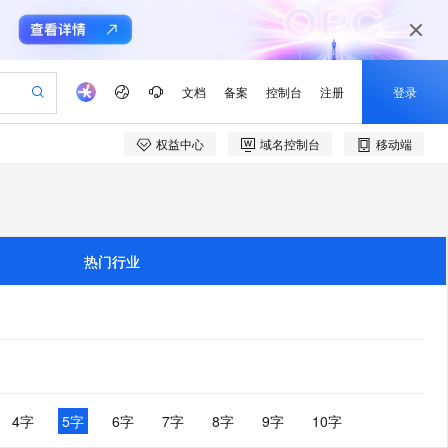
文档
备案
控制台
注册
登录
权益中心
域名控制台
移动端
验
作计划
器
AI 活动
专业服务
服务伙伴合作计划
开发者社区
加入我们
产品动态
服务平台百炼
阿里云 OPC 创新助力计划
一站式生成采购清单，支持单品或批量购买
io：打造专属 AI 语音助手
S产品伙伴计划（繁花）
峰会
CS
造的大模型服务与应用开发平台
一句话生成原生可编辑精美 PPT 文稿
AI 生产力先锋
Al MaaS 服务伙伴赋能合作
域名
博文
Careers
至高可申请百万元
Qwen3.8-Max 模型上线
开启高性价比 AI 编程新体验
弹性可伸缩的云计算服务
Qwen-Audio-3.0-Realtime 端到端实时语音角色扮演
输入一句话想法, 轻松生成专业的 PPT
先锋实践拓展 AI 生产力的边界
Token 补贴，五大权
计划
海大会
伙伴信用分合作计划
商标
问答
社会招聘
热门行业
益加速 OPC 成功
eek-V4-Pro
SS
一键部署幻兽帕鲁游戏服务器
飞天发布时刻
HOT
Open Search 向量检索版支
划
备案
电子书
校园招聘
pSeek-V4-Pro
视频创作，一键激活电商全链路生产力
稳定、安全、高性价比、高性能的云存储服务
一键购买专属联机服务器，轻松开启游戏
所见，即是所愿
持视频检索 Pipeline 功能
更多支持
划
公司注册
镜像站
视频生成
语音识别与合成
专属 QwenPaw
漫剧工坊：一站式动画创作平台
AI 实训营
HOT
应用身份服务 (IDaaS)
合作伙伴培训与认证
划
上云迁移
站生成，高效打造优质广告素材
全接入的云上超级电脑
从聊天伙伴进化为能主动干活的本地数字员工
快速生产连贯的高质量长漫剧
从基础到进阶，Agent 创客手把手教你
OpenClaw 管理能力上线
e-1.1-T2V
Qwen3-TTS-Flash
lScope
我要反馈
查询合作伙伴
畅细腻的高质量视频
离线语音合成大模型，多语言方言自适应，低延迟高稳定
n Alibaba Cloud ISV 合作
代维服务
建企业门户网站
10 分钟搭建微信、支付宝小程序
MaxCompute MaxFrame 提
创新加速
ope
登录合作伙伴管理后台
4字
5字
6字
7字
8字
9字
10字
我要建议
站，无忧落地极速上线
以可视化方式快速构建移动和 PC 门户网站
国内短信简单易用，安全可靠，秒级触达，全球覆盖200+国家和地区。
高效部署网站，快速应用到小程序
供自动弹性内存功能
e-1.1-I2V
Cosyvoice-V3-Flash