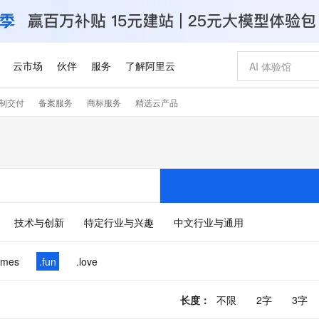
云市场
伙伴
服务
了解阿里云
制交付
备案服务
商标服务
精选云产品
AI 特惠
数据与 API
成为产品伙伴
企业增值服务
最佳实践
价格计算器
AI 场景体
基础软件
产品伙伴合
阿里云认证
市场活动
配置报价
大模型
自助选配和估算价格
新方式
睿译宝，AI翻译排版一步到位
智启 AI 普惠权益
产品生态集成认证中心
企业支持计划
云上春晚
域名与网站
千问官方 MaaS 平台，为开发者和 Agent 而生，新用户赠送 1 亿 + tokens 额度
Qwen Aud
AI Coding
阿里云Maa
2026 阿里云
云服务器 E
为企业打
数据集
Windows
大模型认证
模型
NEW
NEW
交付可用成果
值低价云产品抢先购
上传文档即自动完成翻译和格式还原
至高享 1亿+免费 tokens，加速 Al 应用落地
提供智能易用的域名与建站服务
智能编程，一键
安全可靠、
产品生态伙伴
专家技术服务
云上奥运之旅
弹性计算合作
阿里云中企出
手机三要素
宝塔 Linux
全部认证
价格优势
有专属领域专家
GLM-5.2：长任务时代开源旗舰模型
阿里云 OPC 创新助力计划
千问大模型
即刻拥有 DeepS
AI 电商营销
对象存储 O
大模型
产品生态伙伴工作台
企业增值服务台
云栖战略参考
云存储合作计
云栖大会
身份实名认证
CentOS
训练营
推动算力普惠，释放技术红利
最高返9万
多领域专家智能体,一键组建 AI 虚拟交付团队
快速构建应用程序和网站，即刻迈出上云第一步
至高百万元 Token 补贴，加速一人公司成长
多元化、高性能、安全可靠的大模型服务
真正可用的 1M 上下文,一次完成代码全链路开发
轻松解锁专属 Dee
从图文生成到
技术与创新
特定行业与兴趣
中文行业与通用
云上的中国
数据库合作计
活动全景
短信
Docker
图片和
站式影视创作平台
Hermes Agent，打造自进化智能体
Token Plan 模型订阅计划
数字证书管理服务（原SSL证书）
5 分钟轻松部署
AI 广告创作
无影云电脑
企业成长
NEW
信息公告
看见新力量
云网络合作计
OCR 文字识别
JAVA
证享300元代金券
可视化编排打通从文字构思到成片全链路闭环
全托管，含MySQL、PostgreSQL、SQL Server、MariaDB多引擎
自主进化，持久记忆，越用越聪明
Qwen3.8-Max 首发尝鲜，限时加量 10 倍，夜间低至2折
实现全站HTTPS，呈现可信的WEB访问
图文、视频一
随时随地安
ames
.fun
.love
Kimi-K3
HappyHors
NEW
魔搭 Mode
loud
服务实践
官网公告
Kimi 最新旗舰模型，长程编程与推理利器
让文字生成流
金融模力时刻
Salesforce O
版
发票查验
全能环境
Claude Code + GStack 打造工程团队
千问办公，限时限量积分加倍
Qoder
低代码高效构
AI 建站
短信服务
型
NEW
作计划
计划
创新中心
魔搭 ModelSc
长度
：
不限
2字
3字
健康状态
理服务
让AI从“聊天伙伴”进化为能干活的“数字员工”
安装技能 GStack，拥有专属 AI 工程团队
你的AI工作搭子，覆盖日常办公高频场景
面向真实软件的智能体编程平台
0 代码专业建
客户案例
天气预报查询
操作系统
Deepseek-v4-pro
HappyHors
态合作计划