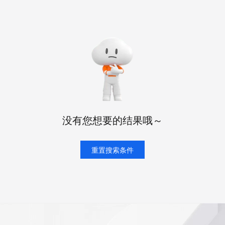
态智能体模型
旗舰 MoE 大模型，百万上下文与顶尖推理能力
图生视频，流
同享
万小智 AI 建站低至 15元/月
Qoder CN
AI 短剧/漫剧
云原生数据库 
快递物流查询
WordPress
成为服务伙
高校合作
点，立即开启云上创新
覆盖公网/内网、递归/权威、移动APP等全场景解析服务
送.CN域名，送备案服务码
基于千问大模型等，支持代码智能生成、研发智能问答
AI助力短剧
GLM-5.2
Wan2.7-T
Ubuntu
服务生态伙伴
视觉 Coding、空间感知、多模态思考等全面升级
1M上下文，专为长程任务能力而生
云工开物
企业应用
Works
Night Plan 支持 Qwen 3.8-Max
云原生大数据计算服务 MaxCompute
AI 办公
容器服务 Kub
NEW
Red Hat
30+ 款产品免费体验
Data Agent 驱动的一站式 Data+AI 开发治理平台
夜间 5 折，Qwen/Meoo/TokenPlan 客户专享
面向分析的企业级SaaS模式云数据仓库
AI智能应用
提供一站式管
科研合作
ERP
堂（旗舰版）
SUSE
智能客服
AI 应用构建
大模型原生
CRM
防护产品
2个月
自动承接线索
建站小程序
Qoder
大模型服务平台百炼-应用模版
OA 办公系统
HOT
NEW
面向真实软件
个人版上线、团队版降价；千问3.8-Max首发发尝鲜
丰富多元化的应用模版和解决方案
力提升
财税管理
模板建站
没有您想要的结果哦～
万有无界
大模型服务平台百炼-智能体
400电话
定制建站
的模型效果
灵活可视化地构建企业级 Agent
方案
广告营销
重置搜索条件
模板小程序
秒悟
人工智能平台 PAI
定制小程序
云端极速 AI 
新一代 AI 视频生成模型，深度适配广告营销等场景
AI Native 的算法工程平台，一站式完成建模、训练、推理服务部署
APP 开发
建站系统