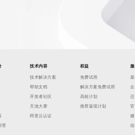
AI 应用
10分钟微调：让0.6B模型媲美235B模
多模态数据信
型
依托云原生高可用架构,实现Dify私有化部署
用1%尺寸在特定领域达到大模型90%以上效果
一个 AI 助手
超强辅助，Bol
即刻拥有 DeepSeek-R1 满血版
在企业官网、通讯软件中为客户提供 AI 客服
多种方案随心选，轻松解锁专属 DeepSeek
价
技术内容
权益
服
技术解决方案
免费试用
基
帮助文档
解决方案免费试用
企
开发者社区
高校计划
迁
天池大赛
推荐返现计划
官
器
阿里云认证
健
管理
信