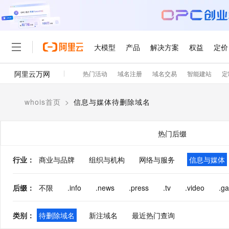
大模型
产品
解决方案
权益
定价
阿里云万网
热门活动
域名注册
域名交易
智能建站
定
大模型
产品
解决方案
权益
定价
云市场
伙伴
服务
了解阿里云
精选产品
精选解决方案
普惠上云
产品定价
精选商城
成为销售伙伴
售前咨询
为什么选择阿里云
千问AI平台
whois首页
>
信息与媒体待删除域名
了解云产品的定价详情
大模型服务平台百炼
千问办公，解锁你的工作
普惠上云 官方力荐
分销伙伴
在线服务
网站建设
什么是云计算
大
大模型服务与应用平台
企业级Agent产品，直接
云服务器38元/年起，超
咨询伙伴
多端小程序
技术领先
热门后缀
云上成本管理
售后服务
轻量应用服务器
Agency Agents：拥
官方推荐返现计划
大模型
精选产品
精选解决方案
Salesforce 国际版订阅
稳定可靠
管理和优化成本
推荐新用户得奖励，单订单
销售伙伴合作计划
行业
：
商业与品牌
组织与机构
网络与服务
自助服务
信息与媒体
友盟天域
安全合规
人工智能与机器学习
AI
文本生成
云数据库 RDS
HappyHorse 打造一
云工开物
无影生态合作计划
在线服务
观测云
分析师报告
高校专属算力普惠，学生认
计算
互联网应用开发
后缀
：
不限
.info
.news
.press
.tv
.video
.g
Qwen3.8-Max
HOT
Salesforce On Alibaba C
工单服务
智能体时代全能旗舰模型
Tuya 物联网平台阿里云
研究报告与白皮书
人工智能平台 PAI
快速拥有专属 OpenClaw
大模
Consulting Partner 合
大数据
容器
免费试用
短信专区
类别
：
待删除域名
新注域名
最近热门查询
一站式AI开发、训练和推
蓝凌 OA
Qwen3.7-Plus
AI 大模型销售与服务生
现代化应用