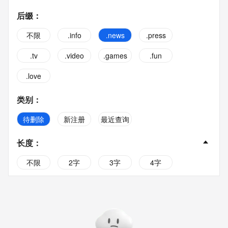
后缀
：
不限
.info
.news
.press
.tv
.video
.games
.fun
.love
类别
：
待删除
新注册
最近查询
长度
：
不限
2字
3字
4字
5字
6字
7字
8字
9字
10字