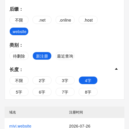
后缀
：
不限
.net
.online
.host
.website
类别
：
待删除
新注册
最近查询
长度
：
不限
2字
3字
4字
5字
6字
7字
8字
9字
10字
域名
注册时间
mivi.website
2026-07-26