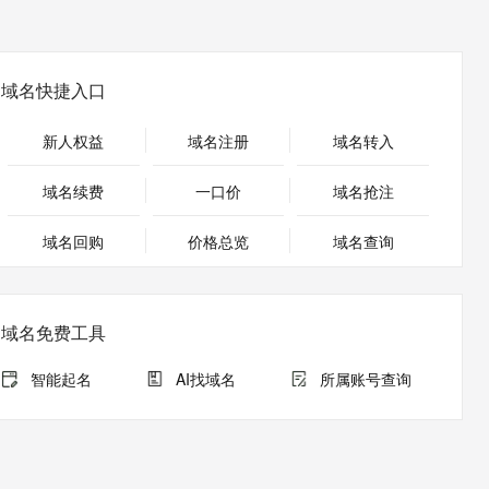
安全
畅自然，细节丰富
高表现力语音合成大模型，语音克隆听感自然
我要投诉
PolarDB
上云场景组合购
Milvus 弹性伸缩功能新增节
伴
漫剧创作，剧本、分镜、视频高效生成
100%兼容MySQL、PostgreSQL，兼容Oracle，支持集中和分布式
覆盖90%+业务场景，专享组合折扣价
点支持范围
2V
VPN
Fun-ASR
文戏情感细腻自然，动作戏激烈拳拳到肉，实现更强表演能力
支持中英文自由切换，具备更强的噪声鲁棒性
ernetes 版 ACK
云聚AI 严选权益
AI 原生数据库服务发布
域名快捷入口
SSL 证书
，一键激活高效办公新体验
理容器应用的 K8s 服务
精选AI产品，从模型到应用全链提效
Agent 数据网关
堡垒机
新人权益
域名注册
域名转入
AI 用量加速计划
云原生数据库 PolarDB
应用
防火墙
、识别商机，让客服更高效、服务更出色。
新老同享，达量后返
Agentic Database 发布
域名续费
一口价
域名抢注
千问办公
主机安全
NEW
的智能体编程平台
一站式AI生产力平台
域名回购
价格总览
域名查询
AI 应用及服务市场
伶鹊
企业级人与Agent协作平台，接入和调度多个数字员工
智能客服平台，对话机器人、对话分析、智能外呼
AI 应用
域名免费工具
大模型服务平台百炼 - 全妙
大模型
应用创作平台
多模态内容创作工具，已接入 DeepSeek
智能起名
AI找域名
所属账号查询
自然语言处理
数据标注
机器学习