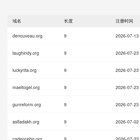
存储
天池大赛
能看、能想、能动手的多模
云解析DNS
解决方案免费试用 新老
电子合同
最高领取价值200元试用
安全
网络与CDN
AI 算法大赛
Qwen3-VL-Plus
畅捷通
域名
长度
注册时间
大数据开发治理平台 Data
AI 产品 免费试用
网络
安全
云开发大赛
Tableau 订阅
1亿+ 大模型 tokens 和 
denouveau.org
9
2026-07-13
可观测
入门学习赛
中间件
AI空中课堂在线直播课
云防火墙
140+云产品 免费试用
大模型服务
上云与迁云
云原生的云上边界网络安全
产品新客免费试用，最长1
数据库
laughindy.org
9
2026-07-23
生态解决方案
千问AI平台-Token Plan
企业出海
大模型ACA认证体验
大数据计算
助力企业全员 AI 认知与能
luckyrita.org
9
2026-07-23
行业生态解决方案
政企业务
媒体服务
千问AI平台-模型体验
开发者生态解决方案
在线体验全尺寸、多种模态
maeltogel.org
9
2026-07-23
企业服务与云通信
AI 开发和 AI 应用解决
Happy 系列大模型
域名与网站
gunreform.org
9
2026-07-23
终端用户计算
asfladakh.org
9
2026-07-02
Serverless
大模型解决方案
cadencehq.org
9
2026-07-23
开发工具