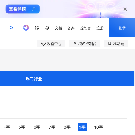
文档
备案
控制台
注册
登录
权益中心
域名控制台
移动端
验
作计划
器
AI 活动
专业服务
服务伙伴合作计划
开发者社区
加入我们
产品动态
服务平台百炼
阿里云 OPC 创新助力计划
一站式生成采购清单，支持单品或批量购买
S产品伙伴计划（繁花）
峰会
CS
造的大模型服务与应用开发平台
Qwen Audio：打造专属 AI 语音助手
一句话生成原生可编辑精美 PPT 文稿
AI 生产力先锋
Al MaaS 服务伙伴赋能合作
域名
博文
Careers
NEW
至高可申请百万元
Qwen3.8-Max 模型上线
开启高性价比 AI 编程新体验
弹性可伸缩的云计算服务
Qwen-Audio-3.0-Realtime 端到端实时语音角色扮演
输入一句话想法, 轻松生成专业的 PPT
先锋实践拓展 AI 生产力的边界
Token 补贴，五大权
计划
海大会
伙伴信用分合作计划
商标
问答
社会招聘
热门行业
益加速 OPC 成功
eek-V4-Pro
SS
一键部署幻兽帕鲁游戏服务器
飞天发布时刻
HOT
Open Search 向量检索版支
划
备案
电子书
校园招聘
pSeek-V4-Pro
视频创作，一键激活电商全链路生产力
稳定、安全、高性价比、高性能的云存储服务
一键购买专属联机服务器，轻松开启游戏
所见，即是所愿
持视频检索 Pipeline 功能
更多支持
划
公司注册
镜像站
视频生成
语音识别与合成
专属 QwenPaw
漫剧工坊：一站式动画创作平台
AI 实训营
HOT
应用身份服务 (IDaaS)
合作伙伴培训与认证
划
上云迁移
站生成，高效打造优质广告素材
全接入的云上超级电脑
从聊天伙伴进化为能主动干活的本地数字员工
快速生产连贯的高质量长漫剧
从基础到进阶，Agent 创客手把手教你
OpenClaw 管理能力上线
e-1.1-T2V
Qwen3-TTS-Flash
lScope
我要反馈
查询合作伙伴
畅细腻的高质量视频
离线语音合成大模型，多语言方言自适应，低延迟高稳定
n Alibaba Cloud ISV 合作
代维服务
建企业门户网站
10 分钟搭建微信、支付宝小程序
MaxCompute MaxFrame 提
创新加速
ope
登录合作伙伴管理后台
4字
5字
6字
7字
8字
9字
10字
我要建议
站，无忧落地极速上线
以可视化方式快速构建移动和 PC 门户网站
国内短信简单易用，安全可靠，秒级触达，全球覆盖200+国家和地区。
高效部署网站，快速应用到小程序
供自动弹性内存功能
e-1.1-I2V
Cosyvoice-V3-Flash