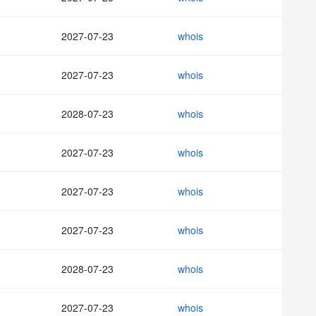
AI 应用
10分钟微调：让0.6B模型媲美235B模
多模态数据信
型
依托云原生高可用架构,实现Dify私有化部署
2027-07-23
whois
用1%尺寸在特定领域达到大模型90%以上效果
一个 AI 助手
超强辅助，Bol
即刻拥有 DeepSeek-R1 满血版
在企业官网、通讯软件中为客户提供 AI 客服
2027-07-23
whois
多种方案随心选，轻松解锁专属 DeepSeek
2028-07-23
whois
2027-07-23
whois
2027-07-23
whois
2027-07-23
whois
2028-07-23
whois
2027-07-23
whois