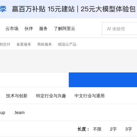
云市场
伙伴
服务
了解阿里云
制交付
备案服务
商标服务
精选云产品
AI 特惠
数据与 API
成为产品伙伴
企业增值服务
最佳实践
价格计算器
AI 场景体
基础软件
产品伙伴合
阿里云认证
市场活动
配置报价
大模型
自助选配和估算价格
新方式
睿译宝，AI翻译排版一步到位
智启 AI 普惠权益
产品生态集成认证中心
企业支持计划
云上春晚
域名与网站
千问官方 MaaS 平台，为开发者和 Agent 而生，新用户赠送 1 亿 + tokens 额度
AI Coding
阿里云Maa
2026 阿里云
云服务器 E
为企业打
数据集
Windows
大模型认证
模型
NEW
交付可用成果
值低价云产品抢先购
上传文档即自动完成翻译和格式还原
至高享 1亿+免费 tokens，加速 Al 应用落地
提供智能易用的域名与建站服务
智能编程，一键
安全可靠、
产品生态伙伴
专家技术服务
云上奥运之旅
弹性计算合作
阿里云中企出
手机三要素
宝塔 Linux
全部认证
价格优势
有专属领域专家
GLM-5.2：长任务时代开源旗舰模型
阿里云 OPC 创新助力计划
千问大模型
即刻拥有 DeepS
AI 电商营销
对象存储 O
大模型
产品生态伙伴工作台
企业增值服务台
云栖战略参考
云存储合作计
云栖大会
身份实名认证
CentOS
训练营
推动算力普惠，释放技术红利
最高返9万
多领域专家智能体,一键组建 AI 虚拟交付团队
快速构建应用程序和网站，即刻迈出上云第一步
至高百万元 Token 补贴，加速一人公司成长
多元化、高性能、安全可靠的大模型服务
真正可用的 1M 上下文,一次完成代码全链路开发
轻松解锁专属 Dee
从图文生成到
技术与创新
特定行业与兴趣
中文行业与通用
云上的中国
数据库合作计
活动全景
短信
Docker
图片和
站式影视创作平台
Hermes Agent，打造自进化智能体
Token Plan 模型订阅计划
数字证书管理服务（原SSL证书）
5 分钟轻松部署
AI 广告创作
无影云电脑
企业成长
NEW
信息公告
看见新力量
云网络合作计
OCR 文字识别
JAVA
证享300元代金券
可视化编排打通从文字构思到成片全链路闭环
全托管，含MySQL、PostgreSQL、SQL Server、MariaDB多引擎
自主进化，持久记忆，越用越聪明
Qwen3.8-Max 首发尝鲜，限时加量 10 倍，夜间低至2折
实现全站HTTPS，呈现可信的WEB访问
图文、视频一
随时随地安
oup
.team
Kimi-K3
HappyHors
NEW
魔搭 Mode
loud
服务实践
官网公告
Kimi 最新旗舰模型，长程编程与推理利器
让文字生成流
金融模力时刻
Salesforce O
版
发票查验
全能环境
Claude Code + GStack 打造工程团队
千问办公，限时限量积分加倍
Qoder
低代码高效构
AI 建站
短信服务
型
NEW
作计划
计划
创新中心
魔搭 ModelSc
长度
：
不限
2字
3字
健康状态
理服务
让AI从“聊天伙伴”进化为能干活的“数字员工”
安装技能 GStack，拥有专属 AI 工程团队
你的AI工作搭子，覆盖日常办公高频场景
面向真实软件的智能体编程平台
0 代码专业建
客户案例
天气预报查询
操作系统
Deepseek-v4-pro
HappyHors
态合作计划