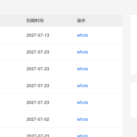
态智能体模型
旗舰 MoE 大模型，百万上下文与顶尖推理能力
图生视频，流
同享
万小智 AI 建站低至 15元/月
Qoder CN
AI 短剧/漫剧
云原生数据库 
快递物流查询
WordPress
成为服务伙
高校合作
点，立即开启云上创新
覆盖公网/内网、递归/权威、移动APP等全场景解析服务
送.CN域名，送备案服务码
基于千问大模型等，支持代码智能生成、研发智能问答
AI助力短剧
GLM-5.2
Wan2.7-T
Ubuntu
服务生态伙伴
到期时间
操作
视觉 Coding、空间感知、多模态思考等全面升级
1M上下文，专为长程任务能力而生
云工开物
企业应用
Works
Night Plan 支持 Qwen 3.8-Max
云原生大数据计算服务 MaxCompute
AI 办公
容器服务 Kub
NEW
Red Hat
30+ 款产品免费体验
Data Agent 驱动的一站式 Data+AI 开发治理平台
夜间 5 折，Qwen/Meoo/TokenPlan 客户专享
面向分析的企业级SaaS模式云数据仓库
AI智能应用
提供一站式管
科研合作
2027-07-13
whois
ERP
堂（旗舰版）
SUSE
智能客服
AI 应用构建
大模型原生
CRM
防护产品
2个月
自动承接线索
2027-07-23
whois
建站小程序
Qoder
大模型服务平台百炼-应用模版
OA 办公系统
HOT
NEW
面向真实软件
个人版上线、团队版降价；千问3.8-Max首发发尝鲜
丰富多元化的应用模版和解决方案
力提升
2027-07-23
whois
财税管理
模板建站
万有无界
大模型服务平台百炼-智能体
400电话
定制建站
的模型效果
灵活可视化地构建企业级 Agent
2027-07-23
whois
方案
广告营销
模板小程序
秒悟
人工智能平台 PAI
2027-07-23
whois
定制小程序
云端极速 AI 
新一代 AI 视频生成模型，深度适配广告营销等场景
AI Native 的算法工程平台，一站式完成建模、训练、推理服务部署
APP 开发
2027-07-02
whois
建站系统
2027-07-23
whois