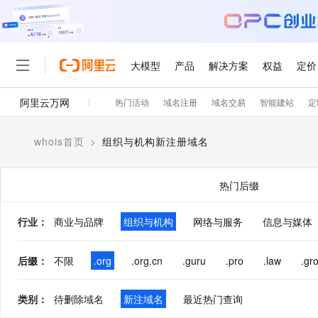
大模型
产品
解决方案
权益
定价
阿里云万网
热门活动
域名注册
域名交易
智能建站
定
大模型
产品
解决方案
权益
定价
云市场
伙伴
服务
了解阿里云
精选产品
精选解决方案
普惠上云
产品定价
精选商城
成为销售伙伴
售前咨询
为什么选择阿里云
千问AI平台
whois首页
>
组织与机构新注册域名
了解云产品的定价详情
大模型服务平台百炼
千问办公，解锁你的工作
普惠上云 官方力荐
分销伙伴
在线服务
网站建设
什么是云计算
大
大模型服务与应用平台
企业级Agent产品，直接
云服务器38元/年起，超
咨询伙伴
多端小程序
技术领先
热门后缀
云上成本管理
售后服务
轻量应用服务器
Agency Agents：拥
官方推荐返现计划
大模型
精选产品
精选解决方案
Salesforce 国际版订阅
稳定可靠
管理和优化成本
推荐新用户得奖励，单订单
销售伙伴合作计划
行业
：
商业与品牌
组织与机构
网络与服务
自助服务
信息与媒体
友盟天域
安全合规
人工智能与机器学习
AI
文本生成
云数据库 RDS
HappyHorse 打造一
云工开物
无影生态合作计划
在线服务
观测云
分析师报告
高校专属算力普惠，学生认
计算
互联网应用开发
后缀
：
不限
.org
.org.cn
.guru
.pro
.law
.gr
Qwen3.8-Max
HOT
Salesforce On Alibaba C
工单服务
智能体时代全能旗舰模型
Tuya 物联网平台阿里云
研究报告与白皮书
人工智能平台 PAI
快速拥有专属 OpenClaw
大模
Consulting Partner 合
大数据
容器
免费试用
短信专区
类别
：
待删除域名
新注域名
最近热门查询
一站式AI开发、训练和推
蓝凌 OA
Qwen3.7-Plus
AI 大模型销售与服务生
现代化应用