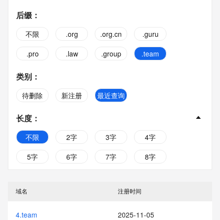
后缀
：
不限
.org
.org.cn
.guru
.pro
.law
.group
.team
类别
：
待删除
新注册
最近查询
长度
：
不限
2字
3字
4字
5字
6字
7字
8字
9字
10字
域名
注册时间
4.team
2025-11-05