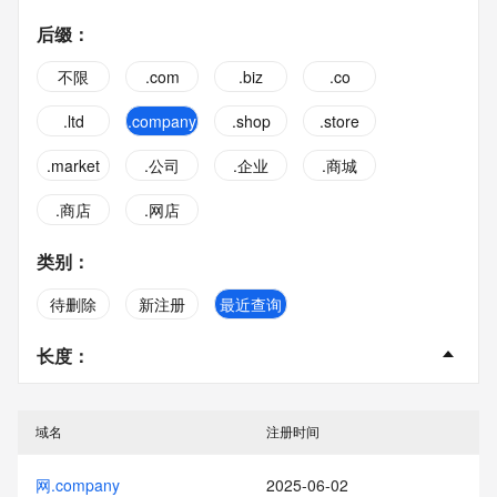
后缀
：
不限
.com
.biz
.co
.ltd
.company
.shop
.store
.market
.公司
.企业
.商城
.商店
.网店
类别
：
待删除
新注册
最近查询
长度
：
不限
2字
3字
4字
域名
注册时间
5字
6字
7字
8字
网.company
2025-06-02
9字
10字