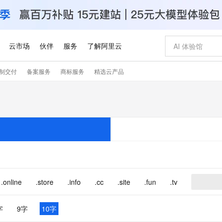
云市场
伙伴
服务
了解阿里云
制交付
备案服务
商标服务
精选云产品
AI 特惠
数据与 API
成为产品伙伴
企业增值服务
最佳实践
价格计算器
AI 场景体
基础软件
产品伙伴合
阿里云认证
市场活动
配置报价
大模型
自助选配和估算价格
步到位
智启 AI 普惠权益
产品生态集成认证中心
企业支持计划
云上春晚
域名与网站
Qwen Audio：打造专属 AI 语音助手
千问官方 MaaS 平台，为开发者和 Agent 而生，新用户赠送 1 亿 + tokens 额度
一句话生成原生
AI Coding
阿里云Maa
2026 阿里云
云服务器 E
为企业打
数据集
Windows
大模型认证
模型
NEW
NEW
格式还原
值低价云产品抢先购
至高享 1亿+免费 tokens，加速 Al 应用落地
提供智能易用的域名与建站服务
Qwen-Audio-3.0-Realtime 端到端实时语音角色扮演
输入一句话想法,
智能编程，一键
安全可靠、
产品生态伙伴
专家技术服务
云上奥运之旅
弹性计算合作
阿里云中企出
手机三要素
宝塔 Linux
全部认证
价格优势
开源旗舰模型
即刻拥有 DeepSeek-V4-Pro
阿里云 OPC 创新助力计划
千问大模型
一键部署幻兽
AI 电商营销
对象存储 O
大模型
产品生态伙伴工作台
企业增值服务台
云栖战略参考
云存储合作计
云栖大会
身份实名认证
CentOS
训练营
推动算力普惠，释放技术红利
最高返9万
真正可用的 1M 上下文,一次完成代码全链路开发
快速构建应用程序和网站，即刻迈出上云第一步
轻松解锁专属 DeepSeek-V4-Pro
至高百万元 Token 补贴，加速一人公司成长
多元化、高性能、安全可靠的大模型服务
一键购买专属
从图文生成到
云上的中国
数据库合作计
活动全景
短信
Docker
图片和
自进化智能体
5 分钟轻松部署专属 QwenPaw
Token Plan 模型订阅计划
数字证书管理服务（原SSL证书）
高效搭建 AI
AI 广告创作
无影云电脑
企业成长
NEW
HOT
信息公告
看见新力量
云网络合作计
OCR 文字识别
JAVA
越聪明
证享300元代金券
全托管，含MySQL、PostgreSQL、SQL Server、MariaDB多引擎
Qwen3.8-Max 首发尝鲜，限时加量 10 倍，夜间低至2折
实现全站 HTTPS，呈现可信的 Web 访问
从聊天伙伴进化为能主动干活的本地数字员工
图文、视频一
随时随地安
.online
.store
.info
.cc
.site
.fun
.tv
Kimi-K3
HappyHors
NEW
魔搭 Mode
loud
服务实践
官网公告
Kimi 最新旗舰模型，长程编程与推理利器
让文字生成流
金融模力时刻
Salesforce O
版
发票查验
全能环境
Claude Code + GStack 打造工程团队
千问办公，限时限量积分加倍
Qoder
低代码高效构
AI 建站
短信服务
型
NEW
作计划
计划
创新中心
魔搭 ModelSc
字
9字
10字
健康状态
理服务
让AI从“聊天伙伴”进化为能干活的“数字员工”
安装技能 GStack，拥有专属 AI 工程团队
你的AI工作搭子，覆盖日常办公高频场景
面向真实软件的智能体编程平台
0 代码专业建
客户案例
天气预报查询
操作系统
Deepseek-v4-pro
HappyHors
态合作计划