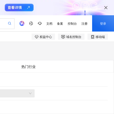
文档
备案
控制台
注册
登录
权益中心
域名控制台
移动端
验
作计划
器
AI 活动
专业服务
服务伙伴合作计划
开发者社区
加入我们
产品动态
服务平台百炼
阿里云 OPC 创新助力计划
一站式生成采购清单，支持单品或批量购买
可编辑精美 PPT 文稿
S产品伙伴计划（繁花）
峰会
CS
造的大模型服务与应用开发平台
Agency Agents：拥有专属领域专家
AI 生产力先锋
Al MaaS 服务伙伴赋能合作
域名
博文
Careers
PolarDB Agentic Database
至高可申请百万元
 轻松生成专业的 PPT
开启高性价比 AI 编程新体验
弹性可伸缩的云计算服务
先锋实践拓展 AI 生产力的边界
发布
多领域专家智能体,一键组建 AI 虚拟交付团队
Token 补贴，五大权
计划
海大会
伙伴信用分合作计划
商标
问答
社会招聘
热门行业
益加速 OPC 成功
帕鲁游戏服务器
SS
HappyHorse 打造一站式影视创作平台
飞天发布时刻
HOT
秒悟 Meoo CLI 支持一键部
划
备案
电子书
校园招聘
联机服务器，轻松开启游戏
视频创作，一键激活电商全链路生产力
稳定、安全、高性价比、高性能的云存储服务
所见，即是所愿
署项目至阿里云账号
可视化编排打通从文字构思到成片全链路闭环
更多支持
划
公司注册
镜像站
视频生成
语音识别与合成
 智能体与工作流应用
漫剧工坊：一站式动画创作平台
AI 实训营
Flink OSS 支持
合作伙伴培训与认证
划
上云迁移
站生成，高效打造优质广告素材
全接入的云上超级电脑
通过阿里云百炼高效搭建AI应用,助力高效开发
快速生产连贯的高质量长漫剧
从基础到进阶，Agent 创客手把手教你
AssumeRole 角色自定义
e-1.1-T2V
Qwen3-TTS-Flash
lScope
我要反馈
查询合作伙伴
畅细腻的高质量视频
离线语音合成大模型，多语言方言自适应，低延迟高稳定
n Alibaba Cloud ISV 合作
代维服务
建企业门户网站
10 分钟搭建微信、支付宝小程序
百炼 Qwen3.7-Flash 系列模
创新加速
ope
登录合作伙伴管理后台
我要建议
站，无忧落地极速上线
以可视化方式快速构建移动和 PC 门户网站
国内短信简单易用，安全可靠，秒级触达，全球覆盖200+国家和地区。
高效部署网站，快速应用到小程序
型发布
e-1.1-I2V
Cosyvoice-V3-Flash