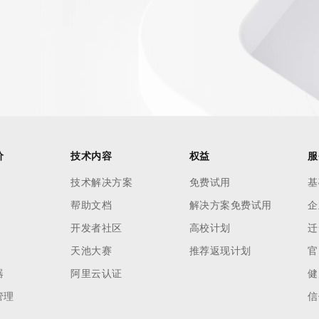
AI 应用
10分钟微调：让0.6B模型媲美235B模
多模态数据信
型
依托云原生高可用架构,实现Dify私有化部署
用1%尺寸在特定领域达到大模型90%以上效果
一个 AI 助手
超强辅助，Bol
即刻拥有 DeepSeek-R1 满血版
在企业官网、通讯软件中为客户提供 AI 客服
多种方案随心选，轻松解锁专属 DeepSeek
价
技术内容
权益
服
技术解决方案
免费试用
基
帮助文档
解决方案免费试用
企
开发者社区
高校计划
迁
天池大赛
推荐返现计划
官
器
阿里云认证
健
管理
信