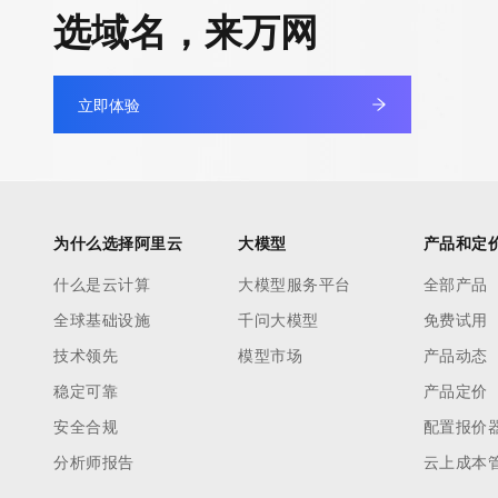
快速部署 Dify，高效搭建 
选域名，来万网
迁移与运维管理
10 分钟在聊天系统中增加
专有云
立即体验
为什么选择阿里云
大模型
产品和定
什么是云计算
大模型服务平台
全部产品
全球基础设施
千问大模型
免费试用
技术领先
模型市场
产品动态
稳定可靠
产品定价
安全合规
配置报价
分析师报告
云上成本