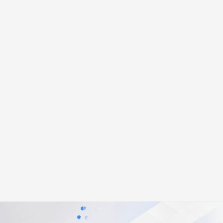
安全
畅自然，细节丰富
高表现力语音合成大模型，语音克隆听感自然
我要投诉
PolarDB
上云场景组合购
伴
Qoder CN V1.7.0 发布
漫剧创作，剧本、分镜、视频高效生成
100%兼容MySQL、PostgreSQL，兼容Oracle，支持集中和分布式
覆盖90%+业务场景，专享组合折扣价
2V
VPN
Fun-ASR
文戏情感细腻自然，动作戏激烈拳拳到肉，实现更强表演能力
支持中英文自由切换，具备更强的噪声鲁棒性
ernetes 版 ACK
云聚AI 严选权益
云安全中心 AI BAS 智能自动
SSL 证书
，一键激活高效办公新体验
理容器应用的 K8s 服务
精选AI产品，从模型到应用全链提效
化模拟渗透攻击产品发布
堡垒机
AI 用量加速计划
DataWorks ChatBI 会话支持
应用
防火墙
、识别商机，让客服更高效、服务更出色。
新老同享，达量后返
上传临时文件分析
千问办公
主机安全
NEW
的智能体编程平台
一站式AI生产力平台
AI 应用及服务市场
伶鹊
企业级人与Agent协作平台，接入和调度多个数字员工
智能客服平台，对话机器人、对话分析、智能外呼
AI 应用
大模型服务平台百炼 - 全妙
大模型
应用创作平台
多模态内容创作工具，已接入 DeepSeek
自然语言处理
数据标注
机器学习