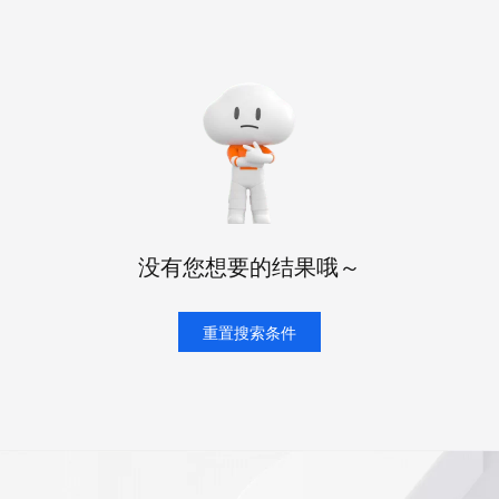
态智能体模型
旗舰 MoE 大模型，百万上下文与顶尖推理能力
图生视频，流
同享
万小智 AI 建站低至 15元/月
Qoder CN
AI 短剧/漫剧
云原生数据库 
快递物流查询
WordPress
成为服务伙
高校合作
点，立即开启云上创新
覆盖公网/内网、递归/权威、移动APP等全场景解析服务
送.CN域名，送备案服务码
基于千问大模型等，支持代码智能生成、研发智能问答
AI助力短剧
GLM-5.2
Wan2.7-T
Ubuntu
服务生态伙伴
视觉 Coding、空间感知、多模态思考等全面升级
1M上下文，专为长程任务能力而生
云工开物
企业应用
Works
Night Plan 支持 Qwen 3.8-Max
云原生大数据计算服务 MaxCompute
AI 办公
容器服务 Kub
NEW
Red Hat
30+ 款产品免费体验
Data Agent 驱动的一站式 Data+AI 开发治理平台
夜间 5 折，Qwen/Meoo/TokenPlan 客户专享
面向分析的企业级SaaS模式云数据仓库
AI智能应用
提供一站式管
科研合作
ERP
堂（旗舰版）
SUSE
智能客服
AI 应用构建
大模型原生
CRM
防护产品
2个月
自动承接线索
建站小程序
Qoder
大模型服务平台百炼-应用模版
OA 办公系统
HOT
NEW
面向真实软件
个人版上线、团队版降价；千问3.8-Max首发发尝鲜
丰富多元化的应用模版和解决方案
力提升
财税管理
模板建站
没有您想要的结果哦～
万有无界
大模型服务平台百炼-智能体
400电话
定制建站
的模型效果
灵活可视化地构建企业级 Agent
方案
广告营销
重置搜索条件
模板小程序
秒悟
人工智能平台 PAI
定制小程序
云端极速 AI 
新一代 AI 视频生成模型，深度适配广告营销等场景
AI Native 的算法工程平台，一站式完成建模、训练、推理服务部署
APP 开发
建站系统