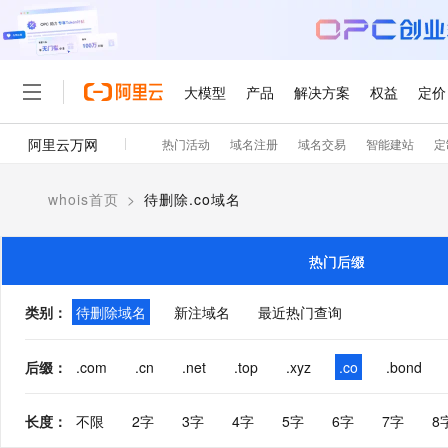
大模型
产品
解决方案
权益
定价
阿里云万网
热门活动
域名注册
域名交易
智能建站
定
大模型
产品
解决方案
权益
定价
云市场
伙伴
服务
了解阿里云
精选产品
精选解决方案
普惠上云
产品定价
精选商城
成为销售伙伴
售前咨询
为什么选择阿里云
千问AI平台
whois首页
>
待删除.co域名
了解云产品的定价详情
大模型服务平台百炼
睿译宝，AI翻译排版一
普惠上云 官方力荐
分销伙伴
在线服务
网站建设
什么是云计算
大
大模型服务与应用平台
上传文档即自动完成翻译和
云服务器38元/年起，超
咨询伙伴
多端小程序
技术领先
热门后缀
云上成本管理
售后服务
轻量应用服务器
GLM-5.2：长任务时代
官方推荐返现计划
大模型
精选产品
精选解决方案
Salesforce 国际版订阅
稳定可靠
管理和优化成本
推荐新用户得奖励，单订单
销售伙伴合作计划
类别
：
待删除域名
新注域名
最近热门查询
自助服务
友盟天域
安全合规
人工智能与机器学习
AI
文本生成
云数据库 RDS
Hermes Agent，打造
云工开物
无影生态合作计划
在线服务
观测云
分析师报告
自主进化，持久记忆，越用
高校专属算力普惠，学生认
计算
互联网应用开发
后缀
：
.com
.cn
.net
.top
.xyz
.co
.bond
Qwen3.8-Max
HOT
Salesforce On Alibaba C
工单服务
智能体时代全能旗舰模型
Tuya 物联网平台阿里云
研究报告与白皮书
人工智能平台 PAI
快速拥有专属 OpenClaw
大模
Consulting Partner 合
大数据
容器
免费试用
短信专区
长度
：
不限
2字
3字
4字
5字
6字
7字
8
一站式AI开发、训练和推
蓝凌 OA
Qwen3.7-Plus
AI 大模型销售与服务生
现代化应用