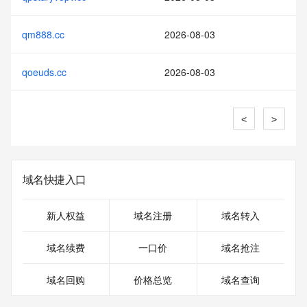
qm888.cc
2026-08-03
qoeuds.cc
2026-08-03
<
>
域名快捷入口
新人权益
域名注册
域名转入
域名续费
一口价
域名抢注
域名回购
价格总览
域名查询