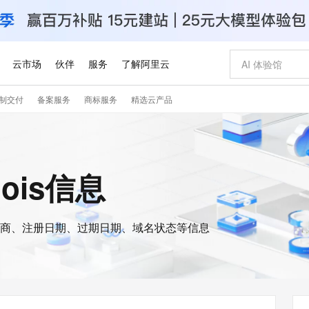
云市场
伙伴
服务
了解阿里云
制交付
备案服务
商标服务
精选云产品
AI 特惠
数据与 API
成为产品伙伴
企业增值服务
最佳实践
价格计算器
AI 场景体
基础软件
产品伙伴合
阿里云认证
市场活动
配置报价
大模型
自助选配和估算价格
新方式
睿译宝，AI翻译排版一步到位
智启 AI 普惠权益
产品生态集成认证中心
企业支持计划
云上春晚
域名与网站
千问官方 MaaS 平台，为开发者和 Agent 而生，新用户赠送 1 亿 + tokens 额度
Qwen Aud
AI Coding
阿里云Maa
2026 阿里云
云服务器 E
为企业打
数据集
Windows
大模型认证
模型
NEW
NEW
交付可用成果
值低价云产品抢先购
上传文档即自动完成翻译和格式还原
至高享 1亿+免费 tokens，加速 Al 应用落地
提供智能易用的域名与建站服务
智能编程，一键
安全可靠、
hois信息
产品生态伙伴
专家技术服务
云上奥运之旅
弹性计算合作
阿里云中企出
手机三要素
宝塔 Linux
全部认证
价格优势
有专属领域专家
GLM-5.2：长任务时代开源旗舰模型
阿里云 OPC 创新助力计划
千问大模型
即刻拥有 DeepS
AI 电商营销
对象存储 O
大模型
产品生态伙伴工作台
企业增值服务台
云栖战略参考
云存储合作计
云栖大会
身份实名认证
CentOS
训练营
推动算力普惠，释放技术红利
最高返9万
多领域专家智能体,一键组建 AI 虚拟交付团队
快速构建应用程序和网站，即刻迈出上云第一步
至高百万元 Token 补贴，加速一人公司成长
多元化、高性能、安全可靠的大模型服务
真正可用的 1M 上下文,一次完成代码全链路开发
轻松解锁专属 Dee
从图文生成到
云上的中国
数据库合作计
活动全景
短信
Docker
图片和
商、注册日期、过期日期、域名状态等信息
站式影视创作平台
Hermes Agent，打造自进化智能体
Token Plan 模型订阅计划
数字证书管理服务（原SSL证书）
5 分钟轻松部署
AI 广告创作
无影云电脑
企业成长
NEW
信息公告
看见新力量
云网络合作计
OCR 文字识别
JAVA
证享300元代金券
可视化编排打通从文字构思到成片全链路闭环
全托管，含MySQL、PostgreSQL、SQL Server、MariaDB多引擎
自主进化，持久记忆，越用越聪明
Qwen3.8-Max 首发尝鲜，限时加量 10 倍，夜间低至2折
实现全站HTTPS，呈现可信的WEB访问
图文、视频一
随时随地安
Kimi-K3
HappyHors
NEW
魔搭 Mode
loud
服务实践
官网公告
Kimi 最新旗舰模型，长程编程与推理利器
让文字生成流
金融模力时刻
Salesforce O
版
发票查验
全能环境
Claude Code + GStack 打造工程团队
千问办公，限时限量积分加倍
Qoder
低代码高效构
AI 建站
短信服务
型
NEW
作计划
计划
创新中心
魔搭 ModelSc
健康状态
理服务
让AI从“聊天伙伴”进化为能干活的“数字员工”
安装技能 GStack，拥有专属 AI 工程团队
你的AI工作搭子，覆盖日常办公高频场景
面向真实软件的智能体编程平台
0 代码专业建
客户案例
天气预报查询
操作系统
Deepseek-v4-pro
HappyHors
态合作计划