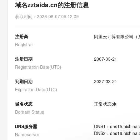
存储
天池大赛
能看、能想、能动手的多模
域名zztaida.cn的注册信息
云解析DNS
解决方案免费试用 新老
电子合同
最高领取价值200元试用
安全
网络与CDN
AI 算法大赛
Qwen3-VL-Plus
获取时间
：
2026-08-07 09:12:09
畅捷通
大数据开发治理平台 Data
AI 产品 免费试用
网络
安全
云开发大赛
Tableau 订阅
1亿+ 大模型 tokens 和 
注册商
阿里云计算有限公司（
可观测
入门学习赛
中间件
AI空中课堂在线直播课
云防火墙
140+云产品 免费试用
Registrar
大模型服务
上云与迁云
云原生的云上边界网络安全
产品新客免费试用，最长1
数据库
生态解决方案
注册日期
2007-03-21
千问AI平台-Token Plan
企业出海
大模型ACA认证体验
大数据计算
Registration Date(UTC)
助力企业全员 AI 认知与能
行业生态解决方案
政企业务
媒体服务
千问AI平台-模型体验
到期日期
2027-03-21
开发者生态解决方案
在线体验全尺寸、多种模态
Expiration Date(UTC)
企业服务与云通信
AI 开发和 AI 应用解决
Happy 系列大模型
域名与网站
域名状态
正常状态
ok
Domain Status
终端用户计算
DNS服务器
DNS
1
：
dns15.hichina
Serverless
大模型解决方案
DNS
2
：
dns16.hichina
Nameserver
开发工具