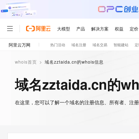
大模型
产品
解决方案
权益
定价
阿里云万网
热门活动
域名注册
域名交易
智能建站
定
大模型
产品
解决方案
权益
定价
云市场
伙伴
服务
了解阿里云
精选产品
精选解决方案
普惠上云
产品定价
精选商城
成为销售伙伴
售前咨询
为什么选择阿里云
千问AI平台
whois首页
>
域名zztaida.cn的whois信息
了解云产品的定价详情
大模型服务平台百炼
千问办公，解锁你的工作
普惠上云 官方力荐
分销伙伴
在线服务
网站建设
什么是云计算
大
大模型服务与应用平台
企业级Agent产品，直接
云服务器38元/年起，超
域名zztaida.cn的w
咨询伙伴
多端小程序
技术领先
云上成本管理
售后服务
轻量应用服务器
Agency Agents：拥
官方推荐返现计划
大模型
精选产品
精选解决方案
Salesforce 国际版订阅
稳定可靠
管理和优化成本
推荐新用户得奖励，单订单
销售伙伴合作计划
自助服务
友盟天域
安全合规
人工智能与机器学习
AI
文本生成
在这里，您可以了解一个域名的注册信息、所有者、注册
云数据库 RDS
HappyHorse 打造一
云工开物
无影生态合作计划
在线服务
观测云
分析师报告
高校专属算力普惠，学生认
计算
互联网应用开发
Qwen3.8-Max
HOT
Salesforce On Alibaba C
工单服务
智能体时代全能旗舰模型
Tuya 物联网平台阿里云
研究报告与白皮书
人工智能平台 PAI
快速拥有专属 OpenClaw
大模
Consulting Partner 合
大数据
容器
免费试用
短信专区
一站式AI开发、训练和推
蓝凌 OA
Qwen3.7-Plus
AI 大模型销售与服务生
现代化应用