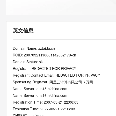
快速部署 Dify，高效搭建 
迁移与运维管理
10 分钟在聊天系统中增加
专有云
英文信息
Domain Name: zztaida.cn
ROID: 20070321s10001s42652479-cn
Domain Status: ok
Registrant: REDACTED FOR PRIVACY
Registrant Contact Email: REDACTED FOR PRIVACY
Sponsoring Registrar: 阿里云计算有限公司（万网）
Name Server: dns15.hichina.com
Name Server: dns16.hichina.com
Registration Time: 2007-03-21 22:06:03
Expiration Time: 2027-03-21 22:06:03
DNSSEC: unsigned