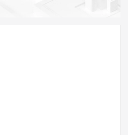
AI 应用
10分钟微调：让0.6B模型媲美235B模
多模态数据信
型
依托云原生高可用架构,实现Dify私有化部署
用1%尺寸在特定领域达到大模型90%以上效果
一个 AI 助手
超强辅助，Bol
即刻拥有 DeepSeek-R1 满血版
在企业官网、通讯软件中为客户提供 AI 客服
多种方案随心选，轻松解锁专属 DeepSeek