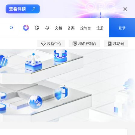
文档
备案
控制台
注册
登录
权益中心
域名控制台
移动端
验
作计划
器
AI 活动
专业服务
服务伙伴合作计划
开发者社区
加入我们
产品动态
服务平台百炼
阿里云 OPC 创新助力计划
一站式生成采购清单，支持单品或批量购买
io：打造专属 AI 语音助手
S产品伙伴计划（繁花）
峰会
CS
造的大模型服务与应用开发平台
一句话生成原生可编辑精美 PPT 文稿
AI 生产力先锋
Al MaaS 服务伙伴赋能合作
域名
博文
Careers
至高可申请百万元
Qwen3.8-Max 模型上线
开启高性价比 AI 编程新体验
弹性可伸缩的云计算服务
Qwen-Audio-3.0-Realtime 端到端实时语音角色扮演
输入一句话想法, 轻松生成专业的 PPT
先锋实践拓展 AI 生产力的边界
Token 补贴，五大权
计划
海大会
伙伴信用分合作计划
商标
问答
社会招聘
益加速 OPC 成功
eek-V4-Pro
SS
一键部署幻兽帕鲁游戏服务器
飞天发布时刻
HOT
Open Search 向量检索版支
划
备案
电子书
校园招聘
pSeek-V4-Pro
视频创作，一键激活电商全链路生产力
稳定、安全、高性价比、高性能的云存储服务
一键购买专属联机服务器，轻松开启游戏
所见，即是所愿
持视频检索 Pipeline 功能
更多支持
划
公司注册
镜像站
视频生成
语音识别与合成
专属 QwenPaw
漫剧工坊：一站式动画创作平台
AI 实训营
HOT
应用身份服务 (IDaaS)
合作伙伴培训与认证
划
上云迁移
站生成，高效打造优质广告素材
全接入的云上超级电脑
从聊天伙伴进化为能主动干活的本地数字员工
快速生产连贯的高质量长漫剧
从基础到进阶，Agent 创客手把手教你
OpenClaw 管理能力上线
e-1.1-T2V
Qwen3-TTS-Flash
lScope
我要反馈
查询合作伙伴
畅细腻的高质量视频
离线语音合成大模型，多语言方言自适应，低延迟高稳定
n Alibaba Cloud ISV 合作
代维服务
建企业门户网站
10 分钟搭建微信、支付宝小程序
MaxCompute MaxFrame 提
创新加速
ope
登录合作伙伴管理后台
我要建议
站，无忧落地极速上线
以可视化方式快速构建移动和 PC 门户网站
国内短信简单易用，安全可靠，秒级触达，全球覆盖200+国家和地区。
高效部署网站，快速应用到小程序
供自动弹性内存功能
e-1.1-I2V
Cosyvoice-V3-Flash