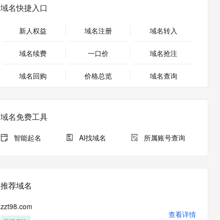
安全
畅自然，细节丰富
高表现力语音合成大模型，语音克隆听感自然
我要投诉
PolarDB
域名快捷入口
上云场景组合购
Milvus 弹性伸缩功能新增节
伴
漫剧创作，剧本、分镜、视频高效生成
100%兼容MySQL、PostgreSQL，兼容Oracle，支持集中和分布式
覆盖90%+业务场景，专享组合折扣价
点支持范围
2V
VPN
Fun-ASR
新人权益
域名注册
域名转入
文戏情感细腻自然，动作戏激烈拳拳到肉，实现更强表演能力
支持中英文自由切换，具备更强的噪声鲁棒性
ernetes 版 ACK
云聚AI 严选权益
AI 原生数据库服务发布
SSL 证书
，一键激活高效办公新体验
理容器应用的 K8s 服务
精选AI产品，从模型到应用全链提效
Agent 数据网关
域名续费
一口价
域名抢注
堡垒机
AI 用量加速计划
云原生数据库 PolarDB
应用
域名回购
价格总览
防火墙
域名查询
、识别商机，让客服更高效、服务更出色。
新老同享，达量后返
Agentic Database 发布
千问办公
主机安全
NEW
的智能体编程平台
一站式AI生产力平台
域名免费工具
AI 应用及服务市场
伶鹊
企业级人与Agent协作平台，接入和调度多个数字员工
智能客服平台，对话机器人、对话分析、智能外呼
智能起名
AI找域名
所属账号查询
AI 应用
大模型服务平台百炼 - 全妙
大模型
应用创作平台
多模态内容创作工具，已接入 DeepSeek
自然语言处理
推荐域名
数据标注
zzt98.com
机器学习
查看详情