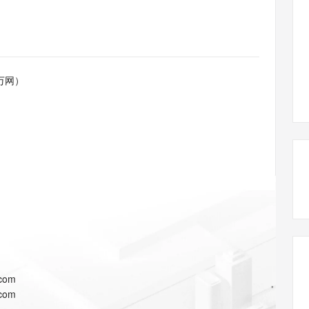
态智能体模型
旗舰 MoE 大模型，百万上下文与顶尖推理能力
图生视频，流
同享
万小智 AI 建站低至 15元/月
Qoder CN
AI 短剧/漫剧
云原生数据库 
快递物流查询
WordPress
成为服务伙
高校合作
点，立即开启云上创新
覆盖公网/内网、递归/权威、移动APP等全场景解析服务
送.CN域名，送备案服务码
基于千问大模型等，支持代码智能生成、研发智能问答
AI助力短剧
GLM-5.2
Wan2.7-T
Ubuntu
服务生态伙伴
视觉 Coding、空间感知、多模态思考等全面升级
1M上下文，专为长程任务能力而生
云工开物
企业应用
Works
Night Plan 支持 Qwen 3.8-Max
云原生大数据计算服务 MaxCompute
AI 办公
容器服务 Kub
NEW
Red Hat
30+ 款产品免费体验
Data Agent 驱动的一站式 Data+AI 开发治理平台
夜间 5 折，Qwen/Meoo/TokenPlan 客户专享
面向分析的企业级SaaS模式云数据仓库
AI智能应用
提供一站式管
科研合作
万网）
ERP
堂（旗舰版）
SUSE
智能客服
AI 应用构建
大模型原生
CRM
防护产品
2个月
自动承接线索
建站小程序
Qoder
大模型服务平台百炼-应用模版
OA 办公系统
HOT
NEW
面向真实软件
个人版上线、团队版降价；千问3.8-Max首发发尝鲜
丰富多元化的应用模版和解决方案
力提升
财税管理
模板建站
万有无界
大模型服务平台百炼-智能体
400电话
定制建站
的模型效果
灵活可视化地构建企业级 Agent
方案
广告营销
模板小程序
秒悟
人工智能平台 PAI
定制小程序
云端极速 AI 
新一代 AI 视频生成模型，深度适配广告营销等场景
AI Native 的算法工程平台，一站式完成建模、训练、推理服务部署
APP 开发
.com
建站系统
.com