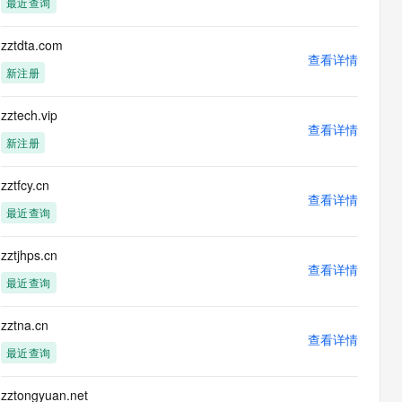
最近查询
息提取
与 AI 智能体进行实时音视频通话
从文本、图片、视频中提取结构化的属性信息
构建支持视频理解的 AI 音视频实时通话应用
zztdta.com
查看详情
t.diy 一步搞定创意建站
构建大模型应用的安全防护体系
新注册
通过自然语言交互简化开发流程,全栈开发支持
通过阿里云安全产品对 AI 应用进行安全防护
zztech.vip
查看详情
新注册
zztfcy.cn
查看详情
最近查询
zztjhps.cn
查看详情
最近查询
zztna.cn
查看详情
最近查询
zztongyuan.net