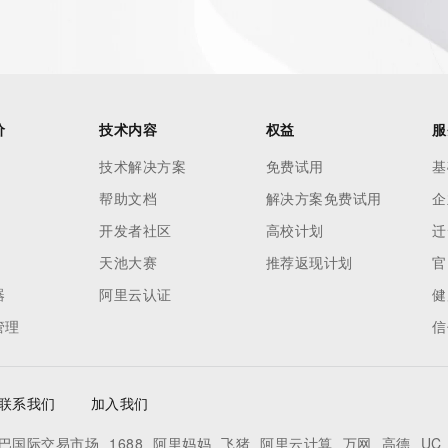
价
技术内容
权益
服
技术解决方案
免费试用
基
帮助文档
解决方案免费试用
企
开发者社区
高校计划
迁
天池大赛
推荐返现计划
官
器
阿里云认证
健
管理
信
联系我们
加入我们
巴国际交易市场
1688
阿里妈妈
飞猪
阿里云计算
万网
高德
UC