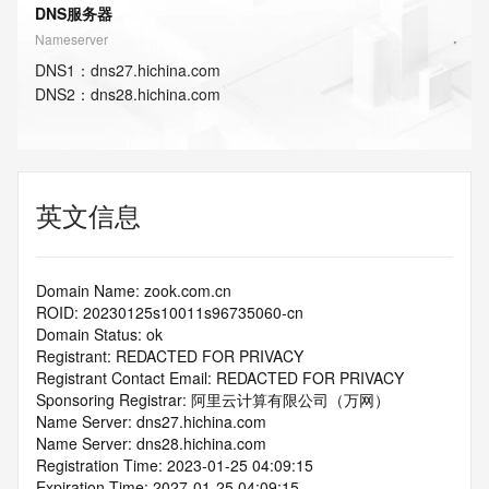
DNS服务器
Nameserver
DNS
1
：
dns27.hichina.com
DNS
2
：
dns28.hichina.com
英文信息
Domain Name: zook.com.cn
ROID: 20230125s10011s96735060-cn
Domain Status: ok
Registrant: REDACTED FOR PRIVACY
Registrant Contact Email: REDACTED FOR PRIVACY
Sponsoring Registrar: 阿里云计算有限公司（万网）
Name Server: dns27.hichina.com
Name Server: dns28.hichina.com
Registration Time: 2023-01-25 04:09:15
Expiration Time: 2027-01-25 04:09:15