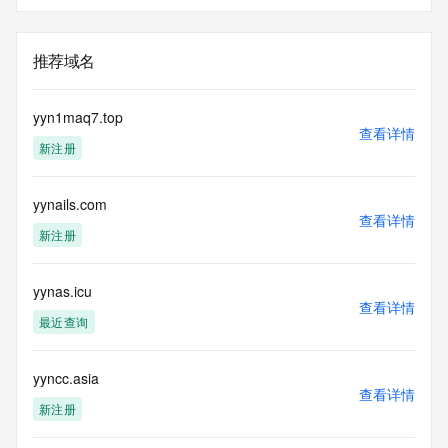
推荐域名
yyn1maq7.top
查看详情
新注册
yynails.com
查看详情
新注册
yynas.icu
查看详情
最近查询
yyncc.asia
查看详情
新注册