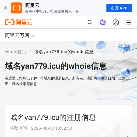
打开 APP
阿里云万网
>
whois首页
域名yan779.icu的whois信息
域名yan779.icu的whois信息
在这里，您可以了解一个域名的注册信息、所有者、注册商、注册日期、过期日
期、域名状态等信息
域名yan779.icu的注册信息
获取时间
：
2026-08-08 18:32:53