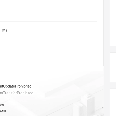
态智能体模型
旗舰 MoE 大模型，百万上下文与顶尖推理能力
图生视频，流
同享
万小智 AI 建站低至 15元/月
Qoder CN
AI 短剧/漫剧
云原生数据库 
快递物流查询
WordPress
成为服务伙
高校合作
点，立即开启云上创新
覆盖公网/内网、递归/权威、移动APP等全场景解析服务
送.CN域名，送备案服务码
基于千问大模型等，支持代码智能生成、研发智能问答
AI助力短剧
GLM-5.2
Wan2.7-T
Ubuntu
服务生态伙伴
视觉 Coding、空间感知、多模态思考等全面升级
1M上下文，专为长程任务能力而生
云工开物
企业应用
Works
Night Plan 支持 Qwen 3.8-Max
云原生大数据计算服务 MaxCompute
AI 办公
容器服务 Kub
NEW
Red Hat
30+ 款产品免费体验
Data Agent 驱动的一站式 Data+AI 开发治理平台
夜间 5 折，Qwen/Meoo/TokenPlan 客户专享
面向分析的企业级SaaS模式云数据仓库
AI智能应用
提供一站式管
科研合作
万网）
ERP
堂（旗舰版）
SUSE
智能客服
AI 应用构建
大模型原生
CRM
防护产品
2个月
自动承接线索
建站小程序
Qoder
大模型服务平台百炼-应用模版
OA 办公系统
HOT
NEW
面向真实软件
个人版上线、团队版降价；千问3.8-Max首发发尝鲜
丰富多元化的应用模版和解决方案
力提升
财税管理
模板建站
万有无界
大模型服务平台百炼-智能体
400电话
定制建站
的模型效果
灵活可视化地构建企业级 Agent
方案
广告营销
模板小程序
秒悟
人工智能平台 PAI
entUpdateProhibited
定制小程序
云端极速 AI 
新一代 AI 视频生成模型，深度适配广告营销等场景
AI Native 的算法工程平台，一站式完成建模、训练、推理服务部署
entTransferProhibited
APP 开发
com
建站系统
.com