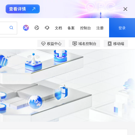
文档
备案
控制台
注册
登录
权益中心
域名控制台
移动端
验
作计划
器
AI 活动
专业服务
服务伙伴合作计划
开发者社区
加入我们
产品动态
服务平台百炼
阿里云 OPC 创新助力计划
一站式生成采购清单，支持单品或批量购买
可编辑精美 PPT 文稿
S产品伙伴计划（繁花）
峰会
CS
造的大模型服务与应用开发平台
Agency Agents：拥有专属领域专家
AI 生产力先锋
Al MaaS 服务伙伴赋能合作
域名
博文
Careers
至高可申请百万元
Qwen3.8-Max 模型上线
 轻松生成专业的 PPT
开启高性价比 AI 编程新体验
弹性可伸缩的云计算服务
先锋实践拓展 AI 生产力的边界
多领域专家智能体,一键组建 AI 虚拟交付团队
Token 补贴，五大权
计划
海大会
伙伴信用分合作计划
商标
问答
社会招聘
益加速 OPC 成功
帕鲁游戏服务器
SS
HappyHorse 打造一站式影视创作平台
飞天发布时刻
HOT
Open Search 向量检索版支
划
备案
电子书
校园招聘
联机服务器，轻松开启游戏
视频创作，一键激活电商全链路生产力
稳定、安全、高性价比、高性能的云存储服务
所见，即是所愿
持视频检索 Pipeline 功能
可视化编排打通从文字构思到成片全链路闭环
更多支持
划
公司注册
镜像站
视频生成
语音识别与合成
 智能体与工作流应用
漫剧工坊：一站式动画创作平台
AI 实训营
应用身份服务 (IDaaS)
合作伙伴培训与认证
划
上云迁移
站生成，高效打造优质广告素材
全接入的云上超级电脑
通过阿里云百炼高效搭建AI应用,助力高效开发
快速生产连贯的高质量长漫剧
从基础到进阶，Agent 创客手把手教你
OpenClaw 管理能力上线
e-1.1-T2V
Qwen3-TTS-Flash
lScope
我要反馈
查询合作伙伴
畅细腻的高质量视频
离线语音合成大模型，多语言方言自适应，低延迟高稳定
n Alibaba Cloud ISV 合作
代维服务
建企业门户网站
10 分钟搭建微信、支付宝小程序
MaxCompute MaxFrame 提
创新加速
ope
登录合作伙伴管理后台
我要建议
站，无忧落地极速上线
以可视化方式快速构建移动和 PC 门户网站
国内短信简单易用，安全可靠，秒级触达，全球覆盖200+国家和地区。
高效部署网站，快速应用到小程序
供自动弹性内存功能
e-1.1-I2V
Cosyvoice-V3-Flash