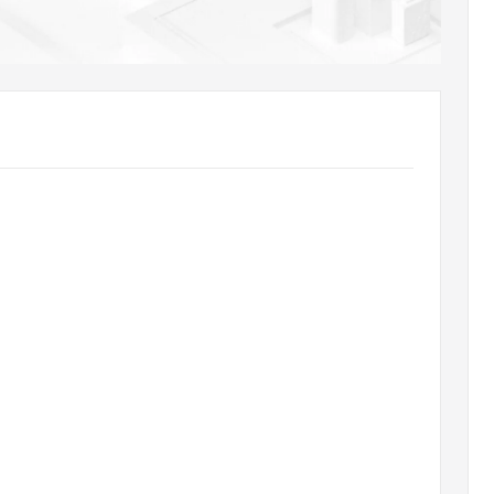
AI 应用
10分钟微调：让0.6B模型媲美235B模
多模态数据信
型
依托云原生高可用架构,实现Dify私有化部署
用1%尺寸在特定领域达到大模型90%以上效果
一个 AI 助手
超强辅助，Bol
即刻拥有 DeepSeek-R1 满血版
在企业官网、通讯软件中为客户提供 AI 客服
多种方案随心选，轻松解锁专属 DeepSeek