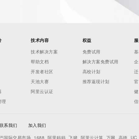
价
技术内容
权益
服
技术解决方案
免费试用
基
帮助文档
解决方案免费试用
企
开发者社区
高校计划
迁
天池大赛
推荐返现计划
官
器
阿里云认证
健
管理
信
联系我们
加入我们
巴国际交易市场
1688
阿里妈妈
飞猪
阿里云计算
万网
高德
UC