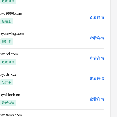
最近查询
息提取
与 AI 智能体进行实时音视频通话
从文本、图片、视频中提取结构化的属性信息
构建支持视频理解的 AI 音视频实时通话应用
xyc9666.com
查看详情
t.diy 一步搞定创意建站
构建大模型应用的安全防护体系
新注册
通过自然语言交互简化开发流程,全栈开发支持
通过阿里云安全产品对 AI 应用进行安全防护
xycarving.com
查看详情
新注册
xycbd.com
查看详情
最近查询
xycds.xyz
查看详情
新注册
xycf-tech.cn
查看详情
最近查询
xycfams.com