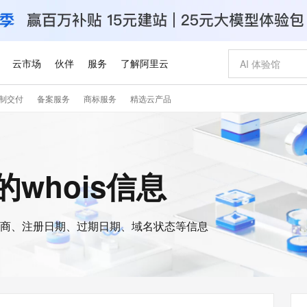
云市场
伙伴
服务
了解阿里云
制交付
备案服务
商标服务
精选云产品
AI 特惠
数据与 API
成为产品伙伴
企业增值服务
最佳实践
价格计算器
AI 场景体
基础软件
产品伙伴合
阿里云认证
市场活动
配置报价
大模型
自助选配和估算价格
步到位
智启 AI 普惠权益
产品生态集成认证中心
企业支持计划
云上春晚
域名与网站
Qwen Audio：打造专属 AI 语音助手
千问官方 MaaS 平台，为开发者和 Agent 而生，新用户赠送 1 亿 + tokens 额度
一句话生成原生
AI Coding
阿里云Maa
2026 阿里云
云服务器 E
为企业打
数据集
Windows
大模型认证
模型
NEW
NEW
格式还原
值低价云产品抢先购
至高享 1亿+免费 tokens，加速 Al 应用落地
提供智能易用的域名与建站服务
Qwen-Audio-3.0-Realtime 端到端实时语音角色扮演
输入一句话想法,
智能编程，一键
安全可靠、
n的whois信息
产品生态伙伴
专家技术服务
云上奥运之旅
弹性计算合作
阿里云中企出
手机三要素
宝塔 Linux
全部认证
价格优势
开源旗舰模型
即刻拥有 DeepSeek-V4-Pro
阿里云 OPC 创新助力计划
千问大模型
一键部署幻兽
AI 电商营销
对象存储 O
大模型
产品生态伙伴工作台
企业增值服务台
云栖战略参考
云存储合作计
云栖大会
身份实名认证
CentOS
训练营
推动算力普惠，释放技术红利
最高返9万
真正可用的 1M 上下文,一次完成代码全链路开发
快速构建应用程序和网站，即刻迈出上云第一步
轻松解锁专属 DeepSeek-V4-Pro
至高百万元 Token 补贴，加速一人公司成长
多元化、高性能、安全可靠的大模型服务
一键购买专属
从图文生成到
云上的中国
数据库合作计
活动全景
短信
Docker
图片和
商、注册日期、过期日期、域名状态等信息
自进化智能体
5 分钟轻松部署专属 QwenPaw
Token Plan 模型订阅计划
数字证书管理服务（原SSL证书）
高效搭建 AI
AI 广告创作
无影云电脑
企业成长
NEW
HOT
信息公告
看见新力量
云网络合作计
OCR 文字识别
JAVA
越聪明
证享300元代金券
全托管，含MySQL、PostgreSQL、SQL Server、MariaDB多引擎
Qwen3.8-Max 首发尝鲜，限时加量 10 倍，夜间低至2折
实现全站HTTPS，呈现可信的WEB访问
从聊天伙伴进化为能主动干活的本地数字员工
图文、视频一
随时随地安
Kimi-K3
HappyHors
NEW
魔搭 Mode
loud
服务实践
官网公告
Kimi 最新旗舰模型，长程编程与推理利器
让文字生成流
金融模力时刻
Salesforce O
版
发票查验
全能环境
Claude Code + GStack 打造工程团队
千问办公，限时限量积分加倍
Qoder
低代码高效构
AI 建站
短信服务
型
NEW
作计划
计划
创新中心
魔搭 ModelSc
健康状态
理服务
让AI从“聊天伙伴”进化为能干活的“数字员工”
安装技能 GStack，拥有专属 AI 工程团队
你的AI工作搭子，覆盖日常办公高频场景
面向真实软件的智能体编程平台
0 代码专业建
客户案例
天气预报查询
操作系统
Deepseek-v4-pro
HappyHors
态合作计划