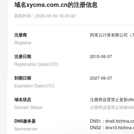
存储
天池大赛
能看、能想、能动手的多模
域名xycms.com.cn的注册信息
云解析DNS
解决方案免费试用 新老
电子合同
最高领取价值200元试用
安全
网络与CDN
AI 算法大赛
Qwen3-VL-Plus
获取时间
：
2026-08-06 16:45:32
畅捷通
大数据开发治理平台 Data
AI 产品 免费试用
网络
安全
云开发大赛
Tableau 订阅
1亿+ 大模型 tokens 和 
注册商
阿里云计算有限公司（
可观测
入门学习赛
中间件
AI空中课堂在线直播课
云防火墙
140+云产品 免费试用
Registrar
大模型服务
上云与迁云
云原生的云上边界网络安全
产品新客免费试用，最长1
数据库
生态解决方案
注册日期
2015-06-07
千问AI平台-Token Plan
企业出海
大模型ACA认证体验
大数据计算
Registration Date(UTC)
助力企业全员 AI 认知与能
行业生态解决方案
政企业务
媒体服务
千问AI平台-模型体验
到期日期
2027-06-07
开发者生态解决方案
在线体验全尺寸、多种模态
Expiration Date(UTC)
企业服务与云通信
AI 开发和 AI 应用解决
Happy 系列大模型
域名与网站
域名状态
注册商设置禁止更新
cli
Domain Status
注册商设置禁止转移
cli
终端用户计算
DNS服务器
DNS
1
：
dns9.hichina.
Serverless
大模型解决方案
DNS
2
：
dns10.hichina
Nameserver
开发工具