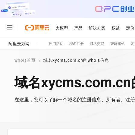
大模型
产品
解决方案
权益
定价
阿里云万网
热门活动
域名注册
域名交易
智能建站
定
大模型
产品
解决方案
权益
定价
云市场
伙伴
服务
了解阿里云
精选产品
精选解决方案
普惠上云
产品定价
精选商城
成为销售伙伴
售前咨询
为什么选择阿里云
千问AI平台
whois首页
>
域名xycms.com.cn的whois信息
了解云产品的定价详情
大模型服务平台百炼
睿译宝，AI翻译排版一
普惠上云 官方力荐
分销伙伴
在线服务
网站建设
什么是云计算
大
大模型服务与应用平台
上传文档即自动完成翻译和
云服务器38元/年起，超
域名xycms.com.c
咨询伙伴
多端小程序
技术领先
云上成本管理
售后服务
轻量应用服务器
GLM-5.2：长任务时代
官方推荐返现计划
大模型
精选产品
精选解决方案
Salesforce 国际版订阅
稳定可靠
管理和优化成本
推荐新用户得奖励，单订单
销售伙伴合作计划
自助服务
友盟天域
安全合规
人工智能与机器学习
AI
文本生成
在这里，您可以了解一个域名的注册信息、所有者、注册
云数据库 RDS
Hermes Agent，打造
云工开物
无影生态合作计划
在线服务
观测云
分析师报告
自主进化，持久记忆，越用
高校专属算力普惠，学生认
计算
互联网应用开发
Qwen3.8-Max
HOT
Salesforce On Alibaba C
工单服务
智能体时代全能旗舰模型
Tuya 物联网平台阿里云
研究报告与白皮书
人工智能平台 PAI
快速拥有专属 OpenClaw
大模
Consulting Partner 合
大数据
容器
免费试用
短信专区
一站式AI开发、训练和推
蓝凌 OA
Qwen3.7-Plus
AI 大模型销售与服务生
现代化应用