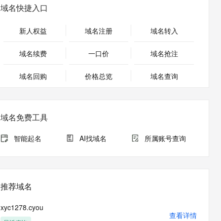
安全
畅自然，细节丰富
高表现力语音合成大模型，语音克隆听感自然
我要投诉
PolarDB
域名快捷入口
上云场景组合购
Milvus 弹性伸缩功能新增节
伴
漫剧创作，剧本、分镜、视频高效生成
100%兼容MySQL、PostgreSQL，兼容Oracle，支持集中和分布式
覆盖90%+业务场景，专享组合折扣价
点支持范围
2V
VPN
Fun-ASR
新人权益
域名注册
域名转入
文戏情感细腻自然，动作戏激烈拳拳到肉，实现更强表演能力
支持中英文自由切换，具备更强的噪声鲁棒性
ernetes 版 ACK
云聚AI 严选权益
AI 原生数据库服务发布
SSL 证书
，一键激活高效办公新体验
理容器应用的 K8s 服务
精选AI产品，从模型到应用全链提效
Agent 数据网关
域名续费
一口价
域名抢注
堡垒机
AI 用量加速计划
云原生数据库 PolarDB
应用
域名回购
价格总览
防火墙
域名查询
、识别商机，让客服更高效、服务更出色。
新老同享，达量后返
Agentic Database 发布
千问办公
主机安全
NEW
的智能体编程平台
一站式AI生产力平台
域名免费工具
AI 应用及服务市场
伶鹊
企业级人与Agent协作平台，接入和调度多个数字员工
智能客服平台，对话机器人、对话分析、智能外呼
智能起名
AI找域名
所属账号查询
AI 应用
大模型服务平台百炼 - 全妙
大模型
应用创作平台
多模态内容创作工具，已接入 DeepSeek
自然语言处理
推荐域名
数据标注
xyc1278.cyou
机器学习
查看详情