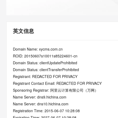
快速部署 Dify，高效搭建 
迁移与运维管理
10 分钟在聊天系统中增加
专有云
英文信息
Domain Name: xycms.com.cn
ROID: 20150607s10011s85224601-cn
Domain Status: clientUpdateProhibited
Domain Status: clientTransferProhibited
Registrant: REDACTED FOR PRIVACY
Registrant Contact Email: REDACTED FOR PRIVACY
Sponsoring Registrar: 阿里云计算有限公司（万网）
Name Server: dns9.hichina.com
Name Server: dns10.hichina.com
Registration Time: 2015-06-07 10:28:08
Expiration Time: 2027-06-07 10:28:08