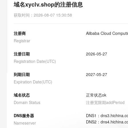
存储
天池大赛
能看、能想、能动手的多模
域名xyclv.shop的注册信息
云解析DNS
解决方案免费试用 新老
电子合同
最高领取价值200元试用
安全
网络与CDN
AI 算法大赛
Qwen3-VL-Plus
获取时间
：
2026-08-07 15:30:58
畅捷通
大数据开发治理平台 Data
AI 产品 免费试用
网络
安全
云开发大赛
Tableau 订阅
1亿+ 大模型 tokens 和 
注册商
Alibaba Cloud Computi
可观测
入门学习赛
中间件
AI空中课堂在线直播课
云防火墙
140+云产品 免费试用
Registrar
大模型服务
上云与迁云
云原生的云上边界网络安全
产品新客免费试用，最长1
数据库
生态解决方案
注册日期
2026-05-27
千问AI平台-Token Plan
企业出海
大模型ACA认证体验
大数据计算
Registration Date(UTC)
助力企业全员 AI 认知与能
行业生态解决方案
政企业务
媒体服务
千问AI平台-模型体验
到期日期
2027-05-27
开发者生态解决方案
在线体验全尺寸、多种模态
Expiration Date(UTC)
企业服务与云通信
AI 开发和 AI 应用解决
Happy 系列大模型
域名与网站
域名状态
正常状态
ok
Domain Status
注册宽限期
addPeriod
终端用户计算
DNS服务器
DNS
1
：
dns3.hichina.
Serverless
大模型解决方案
DNS
2
：
dns4.hichina.
Nameserver
开发工具