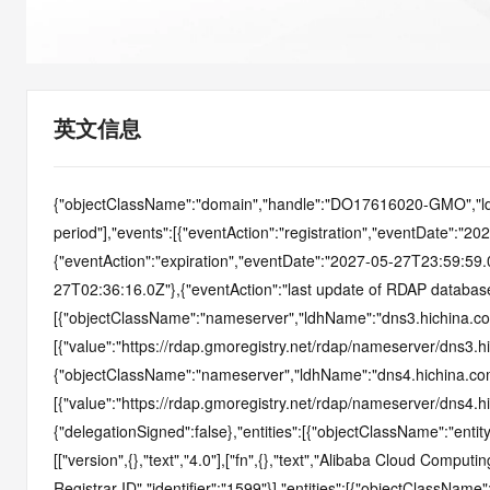
快速部署 Dify，高效搭建 
迁移与运维管理
10 分钟在聊天系统中增加
专有云
英文信息
{"objectClassName":"domain","handle":"DO17616020-GMO","ldhN
period"],"events":[{"eventAction":"registration","eventDate":"2
{"eventAction":"expiration","eventDate":"2027-05-27T23:59:59.
27T02:36:16.0Z"},{"eventAction":"last update of RDAP databa
[{"objectClassName":"nameserver","ldhName":"dns3.hichina.com
[{"value":"https://rdap.gmoregistry.net/rdap/nameserver/dns3.hi
{"objectClassName":"nameserver","ldhName":"dns4.hichina.com"
[{"value":"https://rdap.gmoregistry.net/rdap/nameserver/dns4.hi
{"delegationSigned":false},"entities":[{"objectClassName":"entity
[["version",{},"text","4.0"],["fn",{},"text","Alibaba Cloud Computing
Registrar ID","identifier":"1599"}],"entities":[{"objectClassName":"