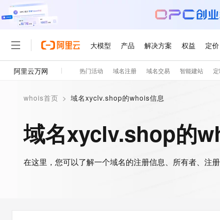
大模型
产品
解决方案
权益
定价
阿里云万网
热门活动
域名注册
域名交易
智能建站
定
大模型
产品
解决方案
权益
定价
云市场
伙伴
服务
了解阿里云
精选产品
精选解决方案
普惠上云
产品定价
精选商城
成为销售伙伴
售前咨询
为什么选择阿里云
千问AI平台
whois首页
>
域名xyclv.shop的whois信息
了解云产品的定价详情
大模型服务平台百炼
千问办公，解锁你的工作
普惠上云 官方力荐
分销伙伴
在线服务
网站建设
什么是云计算
大
大模型服务与应用平台
企业级Agent产品，直接
云服务器38元/年起，超
域名xyclv.shop的w
咨询伙伴
多端小程序
技术领先
云上成本管理
售后服务
轻量应用服务器
Agency Agents：拥
官方推荐返现计划
大模型
精选产品
精选解决方案
Salesforce 国际版订阅
稳定可靠
管理和优化成本
推荐新用户得奖励，单订单
销售伙伴合作计划
自助服务
友盟天域
安全合规
人工智能与机器学习
AI
文本生成
在这里，您可以了解一个域名的注册信息、所有者、注册
云数据库 RDS
HappyHorse 打造一
云工开物
无影生态合作计划
在线服务
观测云
分析师报告
高校专属算力普惠，学生认
计算
互联网应用开发
Qwen3.8-Max
HOT
Salesforce On Alibaba C
工单服务
智能体时代全能旗舰模型
Tuya 物联网平台阿里云
研究报告与白皮书
人工智能平台 PAI
快速拥有专属 OpenClaw
大模
Consulting Partner 合
大数据
容器
免费试用
短信专区
一站式AI开发、训练和推
蓝凌 OA
Qwen3.7-Plus
AI 大模型销售与服务生
现代化应用