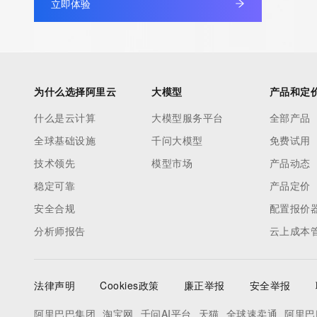
立即体验
for information on how to contact the Registrar, Registrant, Ad
RDAP service is provided by GMO Registry and only contains i
registered for our customers.","GMO Registry does not guarantee
are agreeing;","","(1) only to use the data for lawful purposes."
purpose other than determining ownership of domain names.","...
为什么选择阿里云
大模型
产品和定
[{"value":"https://rdap.gmoregistry.net/rdap/domain/xyclv.shop","
什么是云计算
大模型服务平台
全部产品
service","href":"https://rdap.gmoregistry.net/tos","type":"text/h
全球基础设施
千问大模型
免费试用
["rdap_level_0","icann_rdap_response_profile_1","icann_rdap_
技术领先
模型市场
产品动态
稳定可靠
产品定价
安全合规
配置报价
分析师报告
云上成本
法律声明
Cookies政策
廉正举报
安全举报
阿里巴巴集团
淘宝网
千问AI平台
天猫
全球速卖通
阿里巴