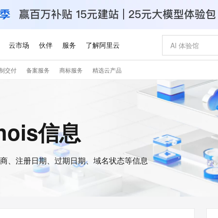
云市场
伙伴
服务
了解阿里云
制交付
备案服务
商标服务
精选云产品
AI 特惠
数据与 API
成为产品伙伴
企业增值服务
最佳实践
价格计算器
AI 场景体
基础软件
产品伙伴合
阿里云认证
市场活动
配置报价
大模型
自助选配和估算价格
新方式
睿译宝，AI翻译排版一步到位
智启 AI 普惠权益
产品生态集成认证中心
企业支持计划
云上春晚
域名与网站
千问官方 MaaS 平台，为开发者和 Agent 而生，新用户赠送 1 亿 + tokens 额度
Qwen Aud
AI Coding
阿里云Maa
2026 阿里云
云服务器 E
为企业打
数据集
Windows
大模型认证
模型
NEW
NEW
交付可用成果
值低价云产品抢先购
上传文档即自动完成翻译和格式还原
至高享 1亿+免费 tokens，加速 Al 应用落地
提供智能易用的域名与建站服务
智能编程，一键
安全可靠、
hois信息
产品生态伙伴
专家技术服务
云上奥运之旅
弹性计算合作
阿里云中企出
手机三要素
宝塔 Linux
全部认证
价格优势
有专属领域专家
GLM-5.2：长任务时代开源旗舰模型
阿里云 OPC 创新助力计划
千问大模型
即刻拥有 DeepS
AI 电商营销
对象存储 O
大模型
产品生态伙伴工作台
企业增值服务台
云栖战略参考
云存储合作计
云栖大会
身份实名认证
CentOS
训练营
推动算力普惠，释放技术红利
最高返9万
多领域专家智能体,一键组建 AI 虚拟交付团队
快速构建应用程序和网站，即刻迈出上云第一步
至高百万元 Token 补贴，加速一人公司成长
多元化、高性能、安全可靠的大模型服务
真正可用的 1M 上下文,一次完成代码全链路开发
轻松解锁专属 Dee
从图文生成到
云上的中国
数据库合作计
活动全景
短信
Docker
图片和
商、注册日期、过期日期、域名状态等信息
站式影视创作平台
Hermes Agent，打造自进化智能体
Token Plan 模型订阅计划
数字证书管理服务（原SSL证书）
5 分钟轻松部署
AI 广告创作
无影云电脑
企业成长
NEW
信息公告
看见新力量
云网络合作计
OCR 文字识别
JAVA
证享300元代金券
可视化编排打通从文字构思到成片全链路闭环
全托管，含MySQL、PostgreSQL、SQL Server、MariaDB多引擎
自主进化，持久记忆，越用越聪明
Qwen3.8-Max 首发尝鲜，限时加量 10 倍，夜间低至2折
实现全站HTTPS，呈现可信的WEB访问
图文、视频一
随时随地安
Kimi-K3
HappyHors
NEW
魔搭 Mode
loud
服务实践
官网公告
Kimi 最新旗舰模型，长程编程与推理利器
让文字生成流
金融模力时刻
Salesforce O
版
发票查验
全能环境
Claude Code + GStack 打造工程团队
千问办公，限时限量积分加倍
Qoder
低代码高效构
AI 建站
短信服务
型
NEW
作计划
计划
创新中心
魔搭 ModelSc
健康状态
理服务
让AI从“聊天伙伴”进化为能干活的“数字员工”
安装技能 GStack，拥有专属 AI 工程团队
你的AI工作搭子，覆盖日常办公高频场景
面向真实软件的智能体编程平台
0 代码专业建
客户案例
天气预报查询
操作系统
Deepseek-v4-pro
HappyHors
态合作计划