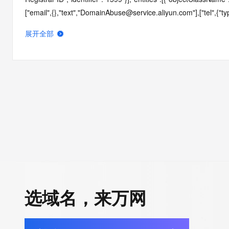
["email",{},"text","DomainAbuse@service.aliyun.com"],["tel",{"type"
Cloud Computing Ltd."]]],"roles":["abuse"]}],"links":
展开全部
[{"value":"https://rdap.gmoregistry.net/rdap/entity/1599","rel":"s
{"value":"https://whois.aliyun.com/rdap/","rel":"about","href":"htt
[{"value":"https://whois.aliyun.com/rdap/","rel":"about","href":"h
{"value":"https://whois.aliyun.com/rdap/domain/xyclv.shop","rel"
{"value":"https://rdap.gmoregistry.net/rdap/domain/xyclv.shop","r
[{"title":"Status Codes","description":["For more information on 
https://icann.org/epp"],"links":
[{"value":"https://icann.org/epp","rel":"alternate","href":"https://
Complaint Form","description":["URL of the ICANN RDDS Inaccur
[{"value":"https://www.icann.org/wicf/","rel":"alternate","href":"htt
Policy","description":["GMO Registry prioritizes data privacy, adh
protect customer information."],"links":
选域名，来万网
[{"value":"https://www.gmoregistry.com/en/privacy/","rel":"altern
{"description":["This response conforms to the RDAP Operational
{"title":"Terms of Service","description":["Please query the RDAP 