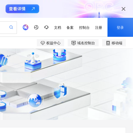
文档
备案
控制台
注册
登录
权益中心
域名控制台
移动端
验
作计划
器
AI 活动
专业服务
服务伙伴合作计划
开发者社区
加入我们
产品动态
服务平台百炼
阿里云 OPC 创新助力计划
一站式生成采购清单，支持单品或批量购买
io：打造专属 AI 语音助手
S产品伙伴计划（繁花）
峰会
CS
造的大模型服务与应用开发平台
一句话生成原生可编辑精美 PPT 文稿
AI 生产力先锋
Al MaaS 服务伙伴赋能合作
域名
博文
Careers
至高可申请百万元
Qwen3.8-Max 模型上线
开启高性价比 AI 编程新体验
弹性可伸缩的云计算服务
Qwen-Audio-3.0-Realtime 端到端实时语音角色扮演
输入一句话想法, 轻松生成专业的 PPT
先锋实践拓展 AI 生产力的边界
Token 补贴，五大权
计划
海大会
伙伴信用分合作计划
商标
问答
社会招聘
益加速 OPC 成功
eek-V4-Pro
SS
一键部署幻兽帕鲁游戏服务器
飞天发布时刻
HOT
Open Search 向量检索版支
划
备案
电子书
校园招聘
pSeek-V4-Pro
视频创作，一键激活电商全链路生产力
稳定、安全、高性价比、高性能的云存储服务
一键购买专属联机服务器，轻松开启游戏
所见，即是所愿
持视频检索 Pipeline 功能
更多支持
划
公司注册
镜像站
视频生成
语音识别与合成
专属 QwenPaw
漫剧工坊：一站式动画创作平台
AI 实训营
HOT
应用身份服务 (IDaaS)
合作伙伴培训与认证
划
上云迁移
站生成，高效打造优质广告素材
全接入的云上超级电脑
从聊天伙伴进化为能主动干活的本地数字员工
快速生产连贯的高质量长漫剧
从基础到进阶，Agent 创客手把手教你
OpenClaw 管理能力上线
e-1.1-T2V
Qwen3-TTS-Flash
lScope
我要反馈
查询合作伙伴
畅细腻的高质量视频
离线语音合成大模型，多语言方言自适应，低延迟高稳定
n Alibaba Cloud ISV 合作
代维服务
建企业门户网站
10 分钟搭建微信、支付宝小程序
MaxCompute MaxFrame 提
创新加速
ope
登录合作伙伴管理后台
我要建议
站，无忧落地极速上线
以可视化方式快速构建移动和 PC 门户网站
国内短信简单易用，安全可靠，秒级触达，全球覆盖200+国家和地区。
高效部署网站，快速应用到小程序
供自动弹性内存功能
e-1.1-I2V
Cosyvoice-V3-Flash