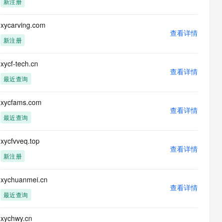
新注册
息提取
与 AI 智能体进行实时音视频通话
从文本、图片、视频中提取结构化的属性信息
构建支持视频理解的 AI 音视频实时通话应用
xycarving.com
查看详情
t.diy 一步搞定创意建站
构建大模型应用的安全防护体系
新注册
通过自然语言交互简化开发流程,全栈开发支持
通过阿里云安全产品对 AI 应用进行安全防护
xycf-tech.cn
查看详情
最近查询
xycfams.com
查看详情
最近查询
xycfvveq.top
查看详情
rver/dns3.hichina.com","type":"application/rdap+json"}]},
新注册
xychuanmei.cn
erver/dns4.hichina.com","type":"application/rdap+json"}]}],"secureDNS":
查看详情
最近查询
xychwy.cn