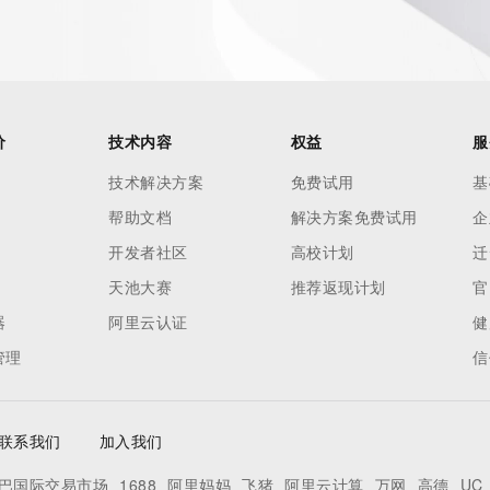
min, or Tech contact of the queried domain name.","","This 
nformation pertaining to Internet domain names we have 
 the accuracy of this data.","","By using this service you 
,"(2) not to use any information presented here for any 
"],"links":
价
技术内容
权益
服
rel":"terms-of-
技术解决方案
免费试用
基
tml"}]}],"rdapConformance":
帮助文档
解决方案免费试用
企
technical_implementation_guide_1"],"lang":"en"}
开发者社区
高校计划
迁
天池大赛
推荐返现计划
官
器
阿里云认证
健
管理
信
联系我们
加入我们
巴国际交易市场
1688
阿里妈妈
飞猪
阿里云计算
万网
高德
UC