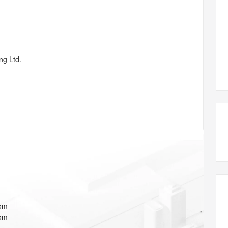
态智能体模型
旗舰 MoE 大模型，百万上下文与顶尖推理能力
图生视频，流
同享
万小智 AI 建站低至 15元/月
Qoder CN
AI 短剧/漫剧
云原生数据库 
快递物流查询
WordPress
成为服务伙
高校合作
点，立即开启云上创新
覆盖公网/内网、递归/权威、移动APP等全场景解析服务
送.CN域名，送备案服务码
基于千问大模型等，支持代码智能生成、研发智能问答
AI助力短剧
GLM-5.2
Wan2.7-T
Ubuntu
服务生态伙伴
视觉 Coding、空间感知、多模态思考等全面升级
1M上下文，专为长程任务能力而生
云工开物
企业应用
Works
Night Plan 支持 Qwen 3.8-Max
云原生大数据计算服务 MaxCompute
AI 办公
容器服务 Kub
NEW
Red Hat
30+ 款产品免费体验
Data Agent 驱动的一站式 Data+AI 开发治理平台
夜间 5 折，Qwen/Meoo/TokenPlan 客户专享
面向分析的企业级SaaS模式云数据仓库
AI智能应用
提供一站式管
科研合作
ng Ltd.
ERP
堂（旗舰版）
SUSE
智能客服
AI 应用构建
大模型原生
CRM
防护产品
2个月
自动承接线索
建站小程序
Qoder
大模型服务平台百炼-应用模版
OA 办公系统
HOT
NEW
面向真实软件
个人版上线、团队版降价；千问3.8-Max首发发尝鲜
丰富多元化的应用模版和解决方案
力提升
财税管理
模板建站
万有无界
大模型服务平台百炼-智能体
400电话
定制建站
的模型效果
灵活可视化地构建企业级 Agent
方案
广告营销
模板小程序
秒悟
人工智能平台 PAI
定制小程序
云端极速 AI 
新一代 AI 视频生成模型，深度适配广告营销等场景
AI Native 的算法工程平台，一站式完成建模、训练、推理服务部署
APP 开发
com
建站系统
com