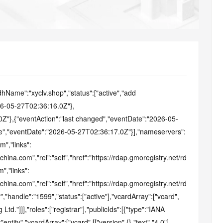
AI 应用
10分钟微调：让0.6B模型媲美235B模
多模态数据信
型
依托云原生高可用架构,实现Dify私有化部署
用1%尺寸在特定领域达到大模型90%以上效果
一个 AI 助手
超强辅助，Bol
即刻拥有 DeepSeek-R1 满血版
在企业官网、通讯软件中为客户提供 AI 客服
多种方案随心选，轻松解锁专属 DeepSeek
ame":"xyclv.shop","status":["active","add 
026-05-27T02:36:16.0Z"},
0Z"},{"eventAction":"last changed","eventDate":"2026-05-
se","eventDate":"2026-05-27T02:36:17.0Z"}],"nameservers":
","links":
china.com","rel":"self","href":"https://rdap.gmoregistry.net/rdap/namese
,"links":
china.com","rel":"self","href":"https://rdap.gmoregistry.net/rdap/names
","handle":"1599","status":["active"],"vcardArray":["vcard",
 Ltd."]]],"roles":["registrar"],"publicIds":[{"type":"IANA 
entity","vcardArray":["vcard",[["version",{},"text","4.0"],