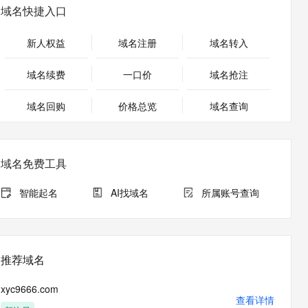
安全
畅自然，细节丰富
高表现力语音合成大模型，语音克隆听感自然
我要投诉
PolarDB
域名快捷入口
上云场景组合购
Milvus 弹性伸缩功能新增节
伴
漫剧创作，剧本、分镜、视频高效生成
100%兼容MySQL、PostgreSQL，兼容Oracle，支持集中和分布式
覆盖90%+业务场景，专享组合折扣价
点支持范围
2V
VPN
Fun-ASR
新人权益
域名注册
域名转入
文戏情感细腻自然，动作戏激烈拳拳到肉，实现更强表演能力
支持中英文自由切换，具备更强的噪声鲁棒性
ernetes 版 ACK
云聚AI 严选权益
AI 原生数据库服务发布
SSL 证书
，一键激活高效办公新体验
理容器应用的 K8s 服务
精选AI产品，从模型到应用全链提效
Agent 数据网关
域名续费
一口价
域名抢注
堡垒机
AI 用量加速计划
云原生数据库 PolarDB
应用
域名回购
价格总览
防火墙
域名查询
、识别商机，让客服更高效、服务更出色。
新老同享，达量后返
Agentic Database 发布
千问办公
主机安全
NEW
的智能体编程平台
一站式AI生产力平台
域名免费工具
AI 应用及服务市场
伶鹊
企业级人与Agent协作平台，接入和调度多个数字员工
智能客服平台，对话机器人、对话分析、智能外呼
智能起名
AI找域名
所属账号查询
AI 应用
大模型服务平台百炼 - 全妙
大模型
应用创作平台
多模态内容创作工具，已接入 DeepSeek
自然语言处理
推荐域名
数据标注
xyc9666.com
机器学习
查看详情